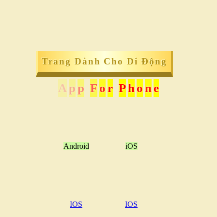
Trang Dành Cho Di Động
A
p
p
F
o
r
P
h
o
n
e
Android
iOS
IOS
IOS