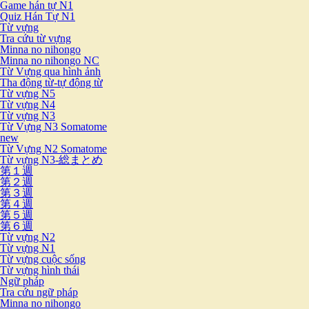
Game hán tự N1
Quiz Hán Tự N1
Từ vựng
Tra cứu từ vựng
Minna no nihongo
Minna no nihongo NC
Từ Vựng qua hình ảnh
Tha động từ-tự động từ
Từ vựng N5
Từ vựng N4
Từ vựng N3
Từ Vựng N3 Somatome
new
Từ Vựng N2 Somatome
Từ vựng N3-総まとめ
第１週
第２週
第３週
第４週
第５週
第６週
Từ vựng N2
Từ vựng N1
Từ vựng cuộc sống
Từ vựng hình thái
Ngữ pháp
Tra cứu ngữ pháp
Minna no nihongo