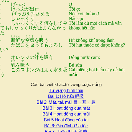
· げっぷ
Ợ
· げっぷが出た
Tôi ợ;
· げっぷを押さえる
Nén cơn buồn ợ
· しゃっくり
Nấc cục
· しゃっくりする何をしてみ
Tôi làm đủ mọi cách mà vẫn
てもしゃっくりが止まらなかっ
không hết nấc
た
しんせん
くうき
す
·
新鮮
な
空気
を
吸
う
Hít không khí trong lành
· たばこを吸ってもよろし
Tôi hút thuốc có được không?
い？
しる
す
· オレンジの
汁
を
吸
う
Uống nước cam;
ちち
す
·
乳
を
吸
う
Bú sữa
· このスポンジはよく水を吸
Cái miếng bọt biển này dễ hút
う
nước
Các bài viết khác:từ vựng cuộc sống
Từ vựng hình thái
Bài 1: Hô hấp 呼吸
Bài 2: Mắt, tai, mũi 目・耳・鼻
Bài 3 Hoạt động của mắt
Bài 4 Hoạt động của mũi
Bài 5 Hoạt động của tai
Bài 6: Gia đình-Gia tộc
Bài 7: Thân thích 親戚