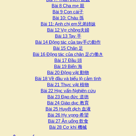
Bài 8 Cha mẹ 親
Bài 9 Con cái子
Bài 10: Cháu 孫
Bài 11: Anh chị em兄弟姉妹
Bài 12 Vợ chồng夫婦
Bài 13 Tay 手
Bài 14 Động tác của tay手の動作
Bài 15 Chân 足
Bài 16 Động tác của chân 足の働き
Bài 17 Đầu 頭
Bài 19 Biển 海
Bài 20 Động vật 動物
Bài 18 Về đầu và biểu lộ cảm tình
Bài 21 Thực vật 植物
Bài 22 Học vấn-Nghiên cứu
Bài 23 Đạo đức 道徳
Bài 24 Giáo dục 教育
Bài 25 Huyết dịch 血液
Bài 26 Hy vọng-希望
Bài 27 Ăn uống 飲食
Bài 28 Cơ khí 機械