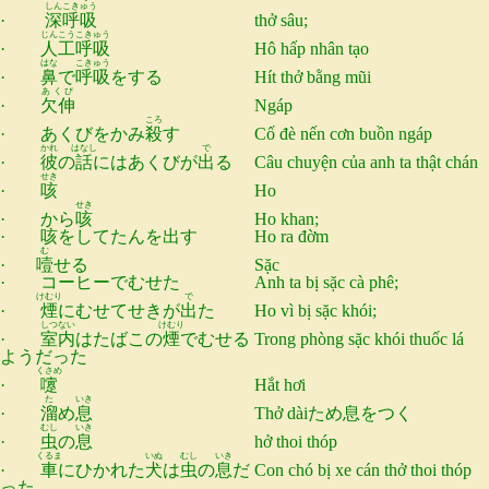
しんこきゅう
·
深呼吸
thở sâu;
じんこうこきゅう
·
人工呼吸
Hô hấp nhân tạo
はな
こきゅう
·
鼻
で
呼吸
をする
Hít thở bằng mũi
あくび
·
欠伸
Ngáp
ころ
· あくびをかみ
殺
す
Cố đè nến cơn buồn ngáp
かれ
はなし
で
·
彼
の
話
にはあくびが
出
る
Câu chuyện của anh ta thật chán
せき
·
咳
Ho
せき
· から
咳
Ho khan;
· 咳をしてたんを出す
Ho ra đờm
む
·
噎
せる
Sặc
· コーヒーでむせた
Anh ta bị sặc cà phê;
けむり
で
·
煙
にむせてせきが
出
た
Ho vì bị sặc khói;
しつない
けむり
·
室内
はたばこの
煙
でむせる
Trong phòng sặc khói thuốc lá
ようだった
くさめ
·
嚔
Hắt hơi
た
いき
·
溜
め
息
Thở dàiため息をつく
むし
いき
·
虫
の
息
hở thoi thóp
くるま
いぬ
むし
いき
·
車
にひかれた
犬
は
虫
の
息
だ
Con chó bị xe cán thở thoi thóp
った