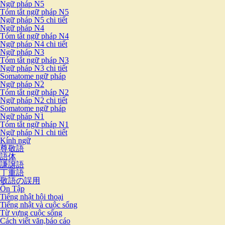
Ngữ pháp N5
Tóm tắt ngữ pháp N5
Ngữ pháp N5 chi tiết
Ngữ pháp N4
Tóm tắt ngữ pháp N4
Ngữ pháp N4 chi tiết
Ngữ pháp N3
Tóm tắt ngữ pháp N3
Ngữ pháp N3 chi tiết
Somatome ngữ pháp
Ngữ pháp N2
Tóm tắt ngữ pháp N2
Ngữ pháp N2 chi tiết
Somatome ngữ pháp
Ngữ pháp N1
Tóm tắt ngữ pháp N1
Ngữ pháp N1 chi tiết
Kính ngữ
尊敬語
語体
謙譲語
丁重語
敬語の誤用
Ôn Tập
Tiếng nhật hội thoại
Tiếng nhật và cuộc sống
Từ vựng cuộc sống
Cách viết văn,báo cáo