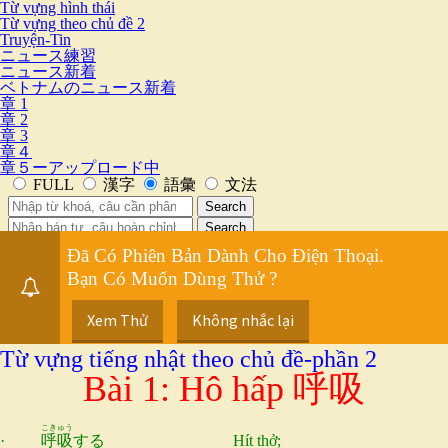
Từ vựng hình thái
Từ vựng theo chủ đề 2
Truyện-Tin
ニュース練習
ニュース新着
ベトナムのニュース新着
章 1
章 2
章 3
章４
章５ーアップロード中
Đã Có Phiên Bản Dành Cho Điện Thoại.
Bạn Có Muốn Dùng Thử ?
Xem Thử
Không nhắc lại
Từ vựng tiếng nhật theo chủ đề-phần 2
Bài 1: Hô hấp
呼吸
こきゅう
·
呼吸
する
Hít thở;