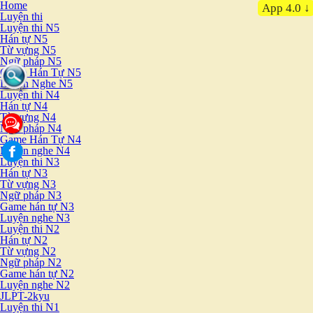
Home
App 4.0 ↓
Luyện thi
Luyện thi N5
Hán tự N5
Từ vựng N5
Ngữ pháp N5
Game Hán Tự N5
Luyện Nghe N5
Luyện thi N4
Hán tự N4
Từ vựng N4
Ngữ pháp N4
Game Hán Tự N4
Luyện nghe N4
Luyện thi N3
Hán tự N3
Từ vựng N3
Ngữ pháp N3
Game hán tự N3
Luyện nghe N3
Luyện thi N2
Hán tự N2
Từ vựng N2
Ngữ pháp N2
Game hán tự N2
Luyện nghe N2
JLPT-2kyu
Luyện thi N1