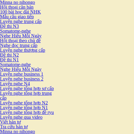
Minna no nihongo
Hội thoại căn bản
100 bài học đài NHK
Mẫu câu giao tiếp
Luyện nghe trung cấp
Đề thi N3
Somatome-nghe
Nghe Hiểu Mỗi Ngày
Hội thoại theo chủ đề
Nghe đọc trung cấp
Luyện nghe thượng cấp
Đề thi N2
Đề thi N1
Somatome-nghe
Nghe Hiểu Mỗi Ngày
Luyện nghe business 1
Luyện nghe business 2
Luyện nghe N4
Luyện nghe tổng hợp sơ cấp
Luyện nghe tổng hợp trung
cấp
Luyện nghe tổng hợp N2
Luyện nghe tổng hợp N1
Luyện nghe tổng hợp đề ryu
Luyện nghe qua video
Viết hán tự
Tra cứu hán tự
Minna no nihongo