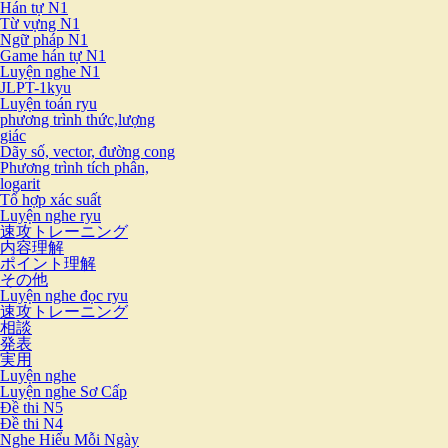
Hán tự N1
Từ vựng N1
Ngữ pháp N1
Game hán tự N1
Luyện nghe N1
JLPT-1kyu
Luyện toán ryu
phương trình thức,lượng
giác
Dãy số, vector, đường cong
Phương trình tích phân,
logarit
Tổ hợp xác suất
Luyện nghe ryu
速攻トレーニング
内容理解
ポイント理解
その他
Luyện nghe đọc ryu
速攻トレーニング
相談
発表
実用
Luyện nghe
Luyện nghe Sơ Cấp
Đề thi N5
Đề thi N4
Nghe Hiểu Mỗi Ngày