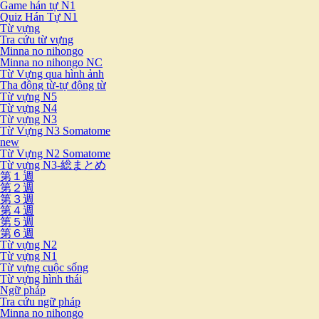
Game hán tự N1
Quiz Hán Tự N1
Từ vựng
Tra cứu từ vựng
Minna no nihongo
Minna no nihongo NC
Từ Vựng qua hình ảnh
Tha động từ-tự động từ
Từ vựng N5
Từ vựng N4
Từ vựng N3
Từ Vựng N3 Somatome
new
Từ Vựng N2 Somatome
Từ vựng N3-総まとめ
第１週
第２週
第３週
第４週
第５週
第６週
Từ vựng N2
Từ vựng N1
Từ vựng cuộc sống
Từ vựng hình thái
Ngữ pháp
Tra cứu ngữ pháp
Minna no nihongo