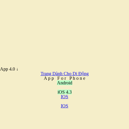
App 4.0 ↓
Trang Dành Cho Di Động
A
p
p
F
o
r
P
h
o
n
e
Android
iOS 4.3
IOS
IOS