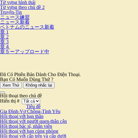
Từ vựng hình thái
Từ vựng theo chủ đề 2
Truyện-Tin
ニュース練習
ニュース新着
ベトナムのニュース新着
章 1
章 2
章 3
章４
章５ーアップロード中
Đã Có Phiên Bản Dành Cho Điện Thoại.
Bạn Có Muốn Dùng Thử ?
Xem Thử
Không nhắc lại
Hội thoại theo chủ đề
Hiển thị #
Tiêu đề
Gia Đình-Vợ Chồng-Tình Yêu
Hội thoại với bạn thân
Hội thoại với người quen-thân cận
Hội thoại bác sĩ, nhân viên
Hội thoại với bạn cùng phòng
Hội thoại với cấp trên và cấp dưới