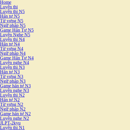
Home
Luyện thi
Luyện thi N5
Hán tự N5
Từ vựng N5
Ngữ pháp N5
Game Hán Tự N5
Luyện Nghe N5
Luyện thi N4
Hán tự N4
Từ vựng N4
Ngữ pháp N4
Game Hán Tự N4
Luyện nghe N4
Luyện thi N3
Hán tự N3
Từ vựng N3
Ngữ pháp N3
Game hán tự N3
Luyện nghe N3
Luyện thi N2
Hán tự N2
Từ vựng N2
Ngữ pháp N2
Game hán tự N2
Luyện nghe N2
JLPT-2kyu
Luyện thi N1