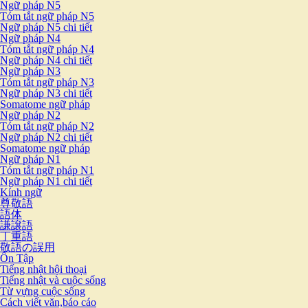
Ngữ pháp N5
Tóm tắt ngữ pháp N5
Ngữ pháp N5 chi tiết
Ngữ pháp N4
Tóm tắt ngữ pháp N4
Ngữ pháp N4 chi tiết
Ngữ pháp N3
Tóm tắt ngữ pháp N3
Ngữ pháp N3 chi tiết
Somatome ngữ pháp
Ngữ pháp N2
Tóm tắt ngữ pháp N2
Ngữ pháp N2 chi tiết
Somatome ngữ pháp
Ngữ pháp N1
Tóm tắt ngữ pháp N1
Ngữ pháp N1 chi tiết
Kính ngữ
尊敬語
語体
謙譲語
丁重語
敬語の誤用
Ôn Tập
Tiếng nhật hội thoại
Tiếng nhật và cuộc sống
Từ vựng cuộc sống
Cách viết văn,báo cáo