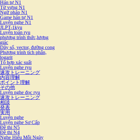
Hán tự N1
Từ vựng N1
Ngữ pháp N1
Game hán tự N1
Luyện nghe N1
JLPT-1kyu
Luyện toán ryu
phương trình thức,lượng
giác
Dãy số, vector, đường cong
Phương trình tích phân,
logarit
Tổ hợp xác suất
Luyện nghe ryu
速攻トレーニング
内容理解
ポイント理解
その他
Luyện nghe đọc ryu
速攻トレーニング
相談
発表
実用
Luyện nghe
Luyện nghe Sơ Cấp
Đề thi N5
Đề thi N4
Nghe Hiểu Mỗi Ngày