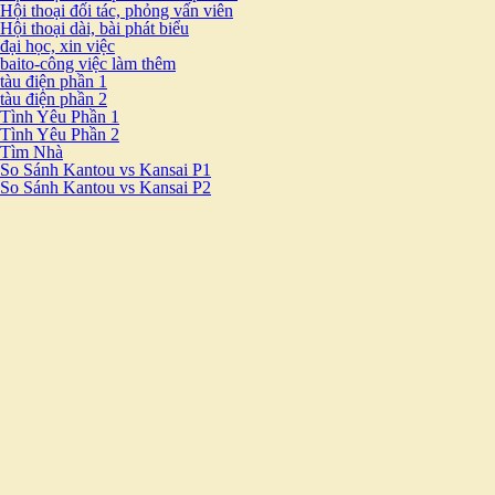
Hội thoại đối tác, phỏng vấn viên
Hội thoại dài, bài phát biểu
đại học, xin việc
baito-công việc làm thêm
tàu điện phần 1
tàu điện phần 2
Tình Yêu Phần 1
Tình Yêu Phần 2
Tìm Nhà
So Sánh Kantou vs Kansai P1
So Sánh Kantou vs Kansai P2