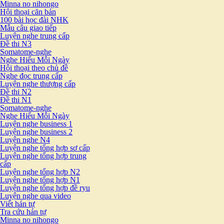
Minna no nihongo
Hội thoại căn bản
100 bài học đài NHK
Mẫu câu giao tiếp
Luyện nghe trung cấp
Đề thi N3
Somatome-nghe
Nghe Hiểu Mỗi Ngày
Hội thoại theo chủ đề
Nghe đọc trung cấp
Luyện nghe thượng cấp
Đề thi N2
Đề thi N1
Somatome-nghe
Nghe Hiểu Mỗi Ngày
Luyện nghe business 1
Luyện nghe business 2
Luyện nghe N4
Luyện nghe tổng hợp sơ cấp
Luyện nghe tổng hợp trung
cấp
Luyện nghe tổng hợp N2
Luyện nghe tổng hợp N1
Luyện nghe tổng hợp đề ryu
Luyện nghe qua video
Viết hán tự
Tra cứu hán tự
Minna no nihongo