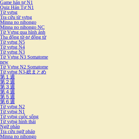
Game hán tự N1
Quiz Hán Tự N1
Từ vựng
Tra cứu từ vựng
Minna no nihongo
Minna no nihongo NC
Từ Vựng qua hình ảnh
Tha động từ-tự động từ
Từ vựng N5
Từ vựng N4
Từ vựng N3
Từ Vựng N3 Somatome
new
Từ Vựng N2 Somatome
Từ vựng N3-総まとめ
第１週
第２週
第３週
第４週
第５週
第６週
Từ vựng N2
Từ vựng N1
Từ vựng cuộc sống
Từ vựng hình thái
Ngữ pháp
Tra cứu ngữ pháp
Minna no nihongo