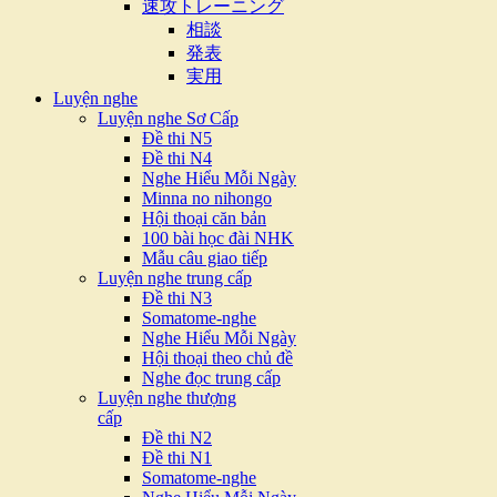
速攻トレーニング
相談
発表
実用
Luyện nghe
Luyện nghe Sơ Cấp
Đề thi N5
Đề thi N4
Nghe Hiểu Mỗi Ngày
Minna no nihongo
Hội thoại căn bản
100 bài học đài NHK
Mẫu câu giao tiếp
Luyện nghe trung cấp
Đề thi N3
Somatome-nghe
Nghe Hiểu Mỗi Ngày
Hội thoại theo chủ đề
Nghe đọc trung cấp
Luyện nghe thượng
cấp
Đề thi N2
Đề thi N1
Somatome-nghe