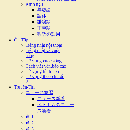
Kính ngữ
尊敬語
語体
謙譲語
丁重語
敬語の誤用
Ôn Tập
Tiếng nhật hội thoại
Tiếng nhật và cuộc
sống
Từ vựng cuộc sống
Cách viết văn,báo cáo
Từ vựng hình thái
Từ vựng theo chủ đề
2
Truyện-Tin
ニュース練習
ニュース新着
ベトナムのニュー
ス新着
章 1
章 2
章 3