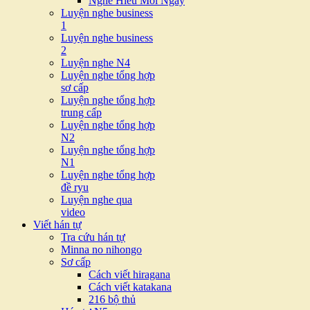
Nghe Hiểu Mỗi Ngày
Luyện nghe business
1
Luyện nghe business
2
Luyện nghe N4
Luyện nghe tổng hợp
sơ cấp
Luyện nghe tổng hợp
trung cấp
Luyện nghe tổng hợp
N2
Luyện nghe tổng hợp
N1
Luyện nghe tổng hợp
đề ryu
Luyện nghe qua
video
Viết hán tự
Tra cứu hán tự
Minna no nihongo
Sơ cấp
Cách viết hiragana
Cách viết katakana
216 bộ thủ