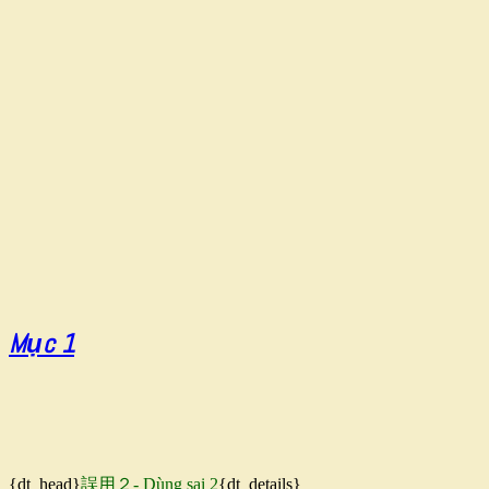
Mục 1
{dt_head}
誤用２- Dùng sai 2
{dt_details}