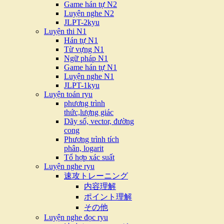
Game hán tự N2
Luyện nghe N2
JLPT-2kyu
Luyện thi N1
Hán tự N1
Từ vựng N1
Ngữ pháp N1
Game hán tự N1
Luyện nghe N1
JLPT-1kyu
Luyện toán ryu
phương trình
thức,lượng giác
Dãy số, vector, đường
cong
Phương trình tích
phân, logarit
Tổ hợp xác suất
Luyện nghe ryu
速攻トレーニング
内容理解
ポイント理解
その他
Luyện nghe đọc ryu