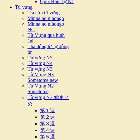
Quiz Hán Tự N1
Từ vựng
Tra cứu từ vựng
Minna no nihongo
Minna no nihongo
NC
Từ Vựng qua hình
ảnh
Tha động từ-tự động
từ
Từ vựng N5
Từ vựng N4
Từ vựng N3
Từ Vựng N3
Somatome new
Từ Vựng N2
Somatome
Từ vựng N3-総まと
め
第１週
第２週
第３週
第４週
第５週