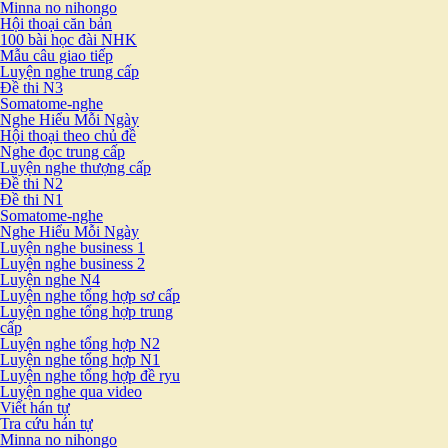
Minna no nihongo
Hội thoại căn bản
100 bài học đài NHK
Mẫu câu giao tiếp
Luyện nghe trung cấp
Đề thi N3
Somatome-nghe
Nghe Hiểu Mỗi Ngày
Hội thoại theo chủ đề
Nghe đọc trung cấp
Luyện nghe thượng cấp
Đề thi N2
Đề thi N1
Somatome-nghe
Nghe Hiểu Mỗi Ngày
Luyện nghe business 1
Luyện nghe business 2
Luyện nghe N4
Luyện nghe tổng hợp sơ cấp
Luyện nghe tổng hợp trung
cấp
Luyện nghe tổng hợp N2
Luyện nghe tổng hợp N1
Luyện nghe tổng hợp đề ryu
Luyện nghe qua video
Viết hán tự
Tra cứu hán tự
Minna no nihongo