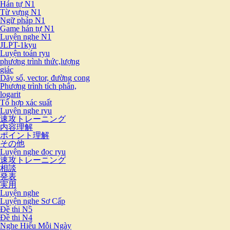
Hán tự N1
Từ vựng N1
Ngữ pháp N1
Game hán tự N1
Luyện nghe N1
JLPT-1kyu
Luyện toán ryu
phương trình thức,lượng
giác
Dãy số, vector, đường cong
Phương trình tích phân,
logarit
Tổ hợp xác suất
Luyện nghe ryu
速攻トレーニング
内容理解
ポイント理解
その他
Luyện nghe đọc ryu
速攻トレーニング
相談
発表
実用
Luyện nghe
Luyện nghe Sơ Cấp
Đề thi N5
Đề thi N4
Nghe Hiểu Mỗi Ngày