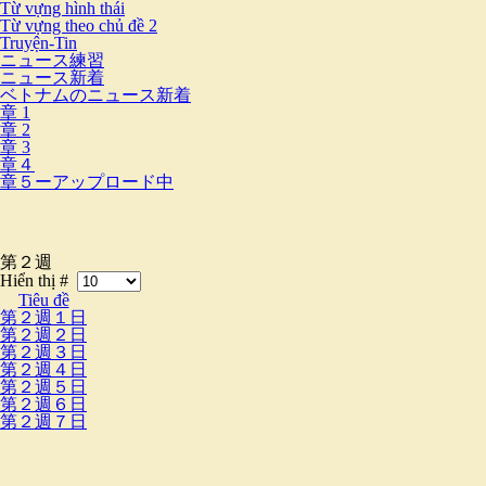
Từ vựng hình thái
Từ vựng theo chủ đề 2
Truyện-Tin
ニュース練習
ニュース新着
ベトナムのニュース新着
章 1
章 2
章 3
章４
章５ーアップロード中
第２週
Hiển thị #
Tiêu đề
第２週１日
第２週２日
第２週３日
第２週４日
第２週５日
第２週６日
第２週７日