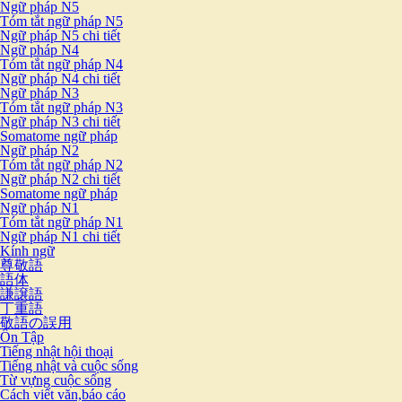
Ngữ pháp N5
Tóm tắt ngữ pháp N5
Ngữ pháp N5 chi tiết
Ngữ pháp N4
Tóm tắt ngữ pháp N4
Ngữ pháp N4 chi tiết
Ngữ pháp N3
Tóm tắt ngữ pháp N3
Ngữ pháp N3 chi tiết
Somatome ngữ pháp
Ngữ pháp N2
Tóm tắt ngữ pháp N2
Ngữ pháp N2 chi tiết
Somatome ngữ pháp
Ngữ pháp N1
Tóm tắt ngữ pháp N1
Ngữ pháp N1 chi tiết
Kính ngữ
尊敬語
語体
謙譲語
丁重語
敬語の誤用
Ôn Tập
Tiếng nhật hội thoại
Tiếng nhật và cuộc sống
Từ vựng cuộc sống
Cách viết văn,báo cáo