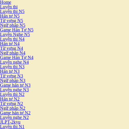
Home
Luyện thi
Luyện thi N5
Hán tự N5
Từ vựng N5
Ngữ pháp N5
Game Hán Tự N5
Luyện Nghe N5
Luyện thi N4
Hán tự N4
Từ vựng N4
Ngữ pháp N4
Game Hán Tự N4
Luyện nghe N4
Luyện thi N3
Hán tự N3
Từ vựng N3
Ngữ pháp N3
Game hán tự N3
Luyện nghe N3
Luyện thi N2
Hán tự N2
Từ vựng N2
Ngữ pháp N2
Game hán tự N2
Luyện nghe N2
JLPT-2kyu
Luyện thi N1