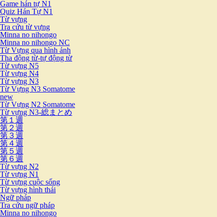
Game hán tự N1
Quiz Hán Tự N1
Từ vựng
Tra cứu từ vựng
Minna no nihongo
Minna no nihongo NC
Từ Vựng qua hình ảnh
Tha động từ-tự động từ
Từ vựng N5
Từ vựng N4
Từ vựng N3
Từ Vựng N3 Somatome
new
Từ Vựng N2 Somatome
Từ vựng N3-総まとめ
第１週
第２週
第３週
第４週
第５週
第６週
Từ vựng N2
Từ vựng N1
Từ vựng cuộc sống
Từ vựng hình thái
Ngữ pháp
Tra cứu ngữ pháp
Minna no nihongo