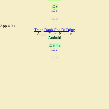
iOS
IOS
IOS
App 4.0 ↓
Trang Dành Cho Di Động
A
p
p
F
o
r
P
h
o
n
e
Android
iOS 4.3
IOS
IOS