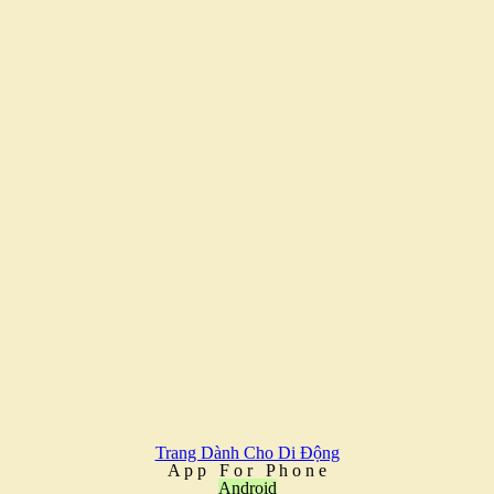
Trang Dành Cho Di Động
A
p
p
F
o
r
P
h
o
n
e
Android