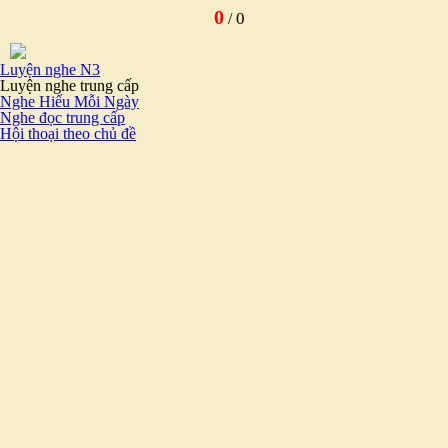
0
0
/
Luyện nghe N3
Luyện nghe trung cấp
Nghe Hiểu Mỗi Ngày
Nghe đọc trung cấp
Hội thoại theo chủ đề