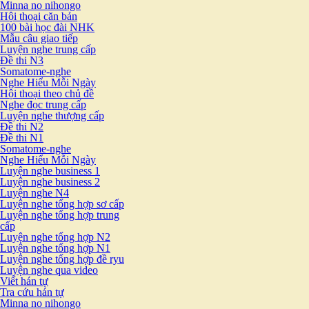
Minna no nihongo
Hội thoại căn bản
100 bài học đài NHK
Mẫu câu giao tiếp
Luyện nghe trung cấp
Đề thi N3
Somatome-nghe
Nghe Hiểu Mỗi Ngày
Hội thoại theo chủ đề
Nghe đọc trung cấp
Luyện nghe thượng cấp
Đề thi N2
Đề thi N1
Somatome-nghe
Nghe Hiểu Mỗi Ngày
Luyện nghe business 1
Luyện nghe business 2
Luyện nghe N4
Luyện nghe tổng hợp sơ cấp
Luyện nghe tổng hợp trung
cấp
Luyện nghe tổng hợp N2
Luyện nghe tổng hợp N1
Luyện nghe tổng hợp đề ryu
Luyện nghe qua video
Viết hán tự
Tra cứu hán tự
Minna no nihongo