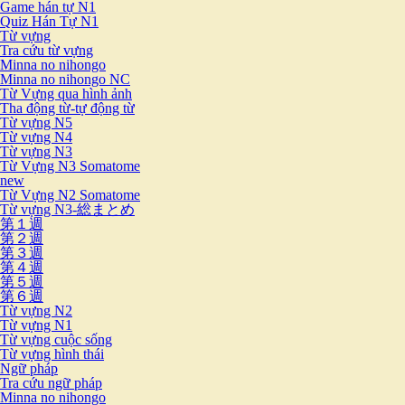
Game hán tự N1
Quiz Hán Tự N1
Từ vựng
Tra cứu từ vựng
Minna no nihongo
Minna no nihongo NC
Từ Vựng qua hình ảnh
Tha động từ-tự động từ
Từ vựng N5
Từ vựng N4
Từ vựng N3
Từ Vựng N3 Somatome
new
Từ Vựng N2 Somatome
Từ vựng N3-総まとめ
第１週
第２週
第３週
第４週
第５週
第６週
Từ vựng N2
Từ vựng N1
Từ vựng cuộc sống
Từ vựng hình thái
Ngữ pháp
Tra cứu ngữ pháp
Minna no nihongo