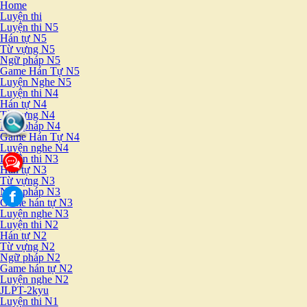
Home
Luyện thi
Luyện thi N5
Hán tự N5
Từ vựng N5
Ngữ pháp N5
Game Hán Tự N5
Luyện Nghe N5
Luyện thi N4
Hán tự N4
Từ vựng N4
Ngữ pháp N4
Game Hán Tự N4
Luyện nghe N4
Luyện thi N3
Hán tự N3
Từ vựng N3
Ngữ pháp N3
Game hán tự N3
Luyện nghe N3
Luyện thi N2
Hán tự N2
Từ vựng N2
Ngữ pháp N2
Game hán tự N2
Luyện nghe N2
JLPT-2kyu
Luyện thi N1