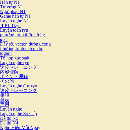
Hán tự N1
Từ vựng N1
Ngữ pháp N1
Game hán tự N1
Luyện nghe N1
JLPT-1kyu
Luyện toán ryu
phương trình thức,lượng
giác
Dãy số, vector, đường cong
Phương trình tích phân,
logarit
Tổ hợp xác suất
Luyện nghe ryu
速攻トレーニング
内容理解
ポイント理解
その他
Luyện nghe đọc ryu
速攻トレーニング
相談
発表
実用
Luyện nghe
Luyện nghe Sơ Cấp
Đề thi N5
Đề thi N4
Nghe Hiểu Mỗi Ngày