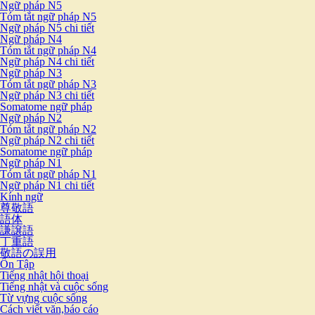
Ngữ pháp N5
Tóm tắt ngữ pháp N5
Ngữ pháp N5 chi tiết
Ngữ pháp N4
Tóm tắt ngữ pháp N4
Ngữ pháp N4 chi tiết
Ngữ pháp N3
Tóm tắt ngữ pháp N3
Ngữ pháp N3 chi tiết
Somatome ngữ pháp
Ngữ pháp N2
Tóm tắt ngữ pháp N2
Ngữ pháp N2 chi tiết
Somatome ngữ pháp
Ngữ pháp N1
Tóm tắt ngữ pháp N1
Ngữ pháp N1 chi tiết
Kính ngữ
尊敬語
語体
謙譲語
丁重語
敬語の誤用
Ôn Tập
Tiếng nhật hội thoại
Tiếng nhật và cuộc sống
Từ vựng cuộc sống
Cách viết văn,báo cáo