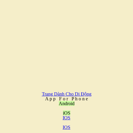
Trang Dành Cho Di Động
A
p
p
F
o
r
P
h
o
n
e
Android
iOS
IOS
IOS