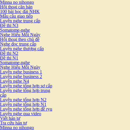
Minna no nihongo
Hội thoại căn bản
100 bài học đài NHK
Mẫu câu giao tiếp
Luyện nghe trung cấp
Đề thi N3
Somatome-nghe
Nghe Hiểu Mỗi Ngày
Hội thoại theo chủ đề
Nghe đọc trung cấp
Luyện nghe thượng cấp
Đề thi N2
Đề thi N1
Somatome-nghe
Nghe Hiểu Mỗi Ngày
Luyện nghe business 1
Luyện nghe business 2
Luyện nghe N4
Luyện nghe tổng hợp sơ cấp
Luyện nghe tổng hợp trung
cấp
Luyện nghe tổng hợp N2
Luyện nghe tổng hợp N1
Luyện nghe tổng hợp đề ryu
Luyện nghe qua video
Viết hán tự
Tra cứu hán tự
Minna no nihongo