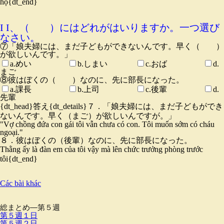
họ
{dt_end}
I I、（ ）にはどれがはいりますか。一つ選び
なさい。
⑦「娘夫婦には、まだ子どもができないんです。早く（ ）
が欲しいんです。」
a.めい
b.しまい
c.おば
d.
まご
⑧彼はぼくの（ ）なのに、先に部長になった。
a.課長
b.上司
c.後輩
d.
先輩
{dt_head}答え{dt_details}
７．「娘夫婦には、まだ子どもができ
ないんです。早く（まご）が欲しいんですが。」
"Vợ chồng đứa con gái tôi vẫn chưa có con. Tôi muốn sớm có cháu
ngoại."
８．彼はぼくの（後輩）なのに、先に部長になった。
Thằng ấy là đàn em của tôi vậy mà lên chức trưởng phòng trước
tôi
{dt_end}
Các bài khác
総まとめ―第５週
第５週１日
第５週２日