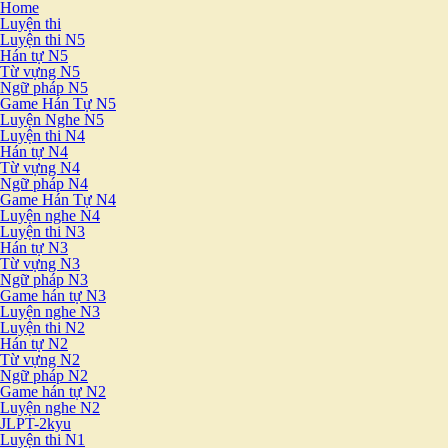
Home
Luyện thi
Luyện thi N5
Hán tự N5
Từ vựng N5
Ngữ pháp N5
Game Hán Tự N5
Luyện Nghe N5
Luyện thi N4
Hán tự N4
Từ vựng N4
Ngữ pháp N4
Game Hán Tự N4
Luyện nghe N4
Luyện thi N3
Hán tự N3
Từ vựng N3
Ngữ pháp N3
Game hán tự N3
Luyện nghe N3
Luyện thi N2
Hán tự N2
Từ vựng N2
Ngữ pháp N2
Game hán tự N2
Luyện nghe N2
JLPT-2kyu
Luyện thi N1