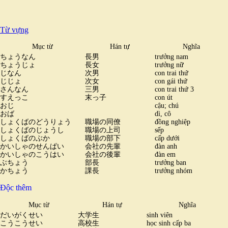
Từ vựng
Mục từ
Hán tự
Nghĩa
ちょうなん
長男
trưởng nam
ちょうじょ
長女
trưởng nữ
じなん
次男
con trai thứ
じじょ
次女
con gái thứ
さんなん
三男
con trai thứ 3
すえっこ
末っ子
con út
おじ
cậu; chú
おば
dì, cô
しょくばのどうりょう
職場の同僚
đồng nghiệp
しょくばのじょうし
職場の上司
sếp
しょくばのぶか
職場の部下
cấp dưới
かいしゃのせんぱい
会社の先輩
đàn anh
かいしゃのこうはい
会社の後輩
đàn em
ぶちょう
部長
trưởng ban
かちょう
課長
trưởng nhóm
Độc thêm
Mục từ
Hán tự
Nghĩa
だいがくせい
大学生
sinh viên
こうこうせい
高校生
học sinh cấp ba