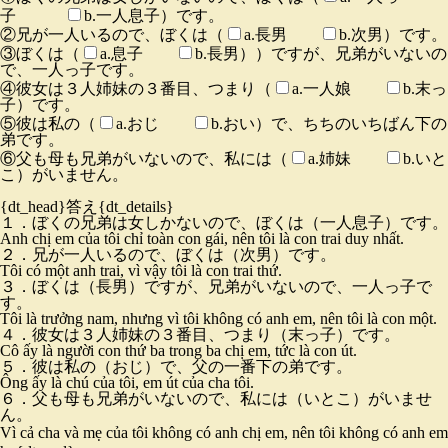
子
b.一人息子）です。
②兄が一人いるので、ぼくは（
a.長男
b.次男）です。
③ぼくは（
a.息子
b.長男））ですが、兄弟がいないの
で、一人っ子です。
④彼女は３人姉妹の３番目、つまり（
a.一人娘
b.末っ
子）です。
⑤彼は私の（
a.おじ
b.おい）で、ちちのいちばん下の
弟です。
⑥父も母も兄弟がいないので、私には（
a.姉妹
b.いと
こ）がいません。
{dt_head}答え{dt_details}
１．ぼくの兄弟は女しかないので、ぼくは（一人息子）です。
Anh chị em của tôi chỉ toàn con gái, nên tôi là con trai duy nhất.
２．兄が一人いるので、ぼくは（次男）です。
Tôi có một anh trai, vì vậy tôi là con trai thứ.
３．ぼくは（長男）ですが、兄弟がいないので、一人っ子で
す。
Tôi là trưởng nam, nhưng vì tôi không có anh em, nên tôi là con một.
４．彼女は３人姉妹の３番目、つまり（末っ子）です。
Cô ấy là người con thứ ba trong ba chị em, tức là con út.
５．彼は私の（おじ）で、父の一番下の弟です。
Ông ấy là chú của tôi, em út của cha tôi.
６．父も母も兄弟がいないので、私には（いとこ）がいませ
ん。
Vì cả cha và mẹ của tôi không có anh chị em, nên tôi không có anh em