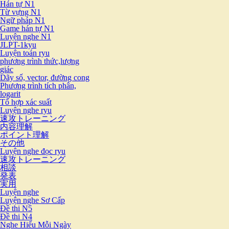
Hán tự N1
Từ vựng N1
Ngữ pháp N1
Game hán tự N1
Luyện nghe N1
JLPT-1kyu
Luyện toán ryu
phương trình thức,lượng
giác
Dãy số, vector, đường cong
Phương trình tích phân,
logarit
Tổ hợp xác suất
Luyện nghe ryu
速攻トレーニング
内容理解
ポイント理解
その他
Luyện nghe đọc ryu
速攻トレーニング
相談
発表
実用
Luyện nghe
Luyện nghe Sơ Cấp
Đề thi N5
Đề thi N4
Nghe Hiểu Mỗi Ngày