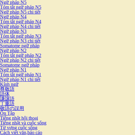
Ngữ pháp N5
Tóm tắt ngữ pháp N5
Ngữ pháp N5 chi tiết
Ngữ pháp N4
Tóm tắt ngữ pháp N4
Ngữ pháp N4 chi tiết
Ngữ pháp N3
Tóm tắt ngữ pháp N3
Ngữ pháp N3 chi tiết
Somatome ngữ pháp
Ngữ pháp N2
Tóm tắt ngữ pháp N2
Ngữ pháp N2 chi tiết
Somatome ngữ pháp
Ngữ pháp N1
Tóm tắt ngữ pháp N1
Ngữ pháp N1 chi tiết
Kính ngữ
尊敬語
語体
謙譲語
丁重語
敬語の誤用
Ôn Tập
Tiếng nhật hội thoại
Tiếng nhật và cuộc sống
Từ vựng cuộc sống
Cách viết văn,báo cáo