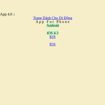
App 4.0 ↓
Trang Dành Cho Di Động
A
p
p
F
o
r
P
h
o
n
e
Android
iOS 4.3
IOS
IOS