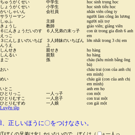
ちゅうがくせい
中学生
học sinh trung học
しょうがくせい
小学生
học sinh tiểu học
かいしゃいん
会社員
nhân viên công ty
サラリーマン
người làm công ăn lương
しゅふ
主婦
người nội trợ
きょうし
教師
giáo viên; giảng viên
６にんきょうだいのす
６人兄弟の末っ子
con út trong gia đình 6 anh
えっこ
em
３にんしまいのいちば
３人姉妹のいちばん
lớn nhất trong 3 chị em
んうえ
上
しんせき
親せき
họ hàng
しんるい
親類
họ hàng
まご
孫
cháu (kêu mình bằng ông
bà)
おい
cháu trai (con của anh chị
em mình)
めい
cháu gái (con của anh chị
em mình)
いとこ
anh em họ
ひとりっこ
一人っ子
con một
ひとりむすこ
一人息子
con trai một
ひとりむすめ
一人娘
con gái một
Luyện tập
Ì、正しいほうに〇をつけなさい。
①ぼくの兄弟は女しかいないので、ぼくは（
a.一人っ