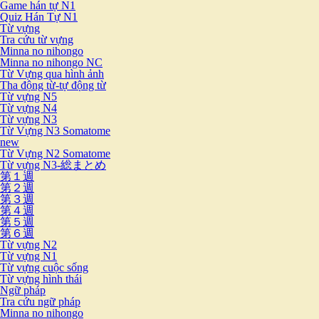
Game hán tự N1
Quiz Hán Tự N1
Từ vựng
Tra cứu từ vựng
Minna no nihongo
Minna no nihongo NC
Từ Vựng qua hình ảnh
Tha động từ-tự động từ
Từ vựng N5
Từ vựng N4
Từ vựng N3
Từ Vựng N3 Somatome
new
Từ Vựng N2 Somatome
Từ vựng N3-総まとめ
第１週
第２週
第３週
第４週
第５週
第６週
Từ vựng N2
Từ vựng N1
Từ vựng cuộc sống
Từ vựng hình thái
Ngữ pháp
Tra cứu ngữ pháp
Minna no nihongo