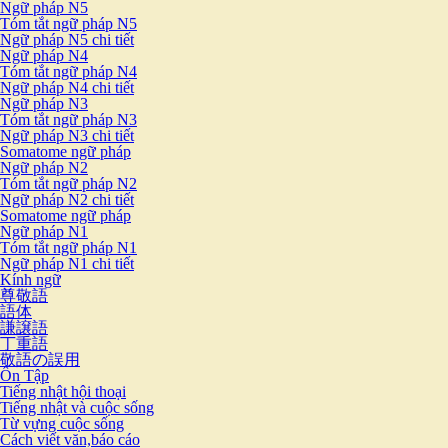
Ngữ pháp N5
Tóm tắt ngữ pháp N5
Ngữ pháp N5 chi tiết
Ngữ pháp N4
Tóm tắt ngữ pháp N4
Ngữ pháp N4 chi tiết
Ngữ pháp N3
Tóm tắt ngữ pháp N3
Ngữ pháp N3 chi tiết
Somatome ngữ pháp
Ngữ pháp N2
Tóm tắt ngữ pháp N2
Ngữ pháp N2 chi tiết
Somatome ngữ pháp
Ngữ pháp N1
Tóm tắt ngữ pháp N1
Ngữ pháp N1 chi tiết
Kính ngữ
尊敬語
語体
謙譲語
丁重語
敬語の誤用
Ôn Tập
Tiếng nhật hội thoại
Tiếng nhật và cuộc sống
Từ vựng cuộc sống
Cách viết văn,báo cáo