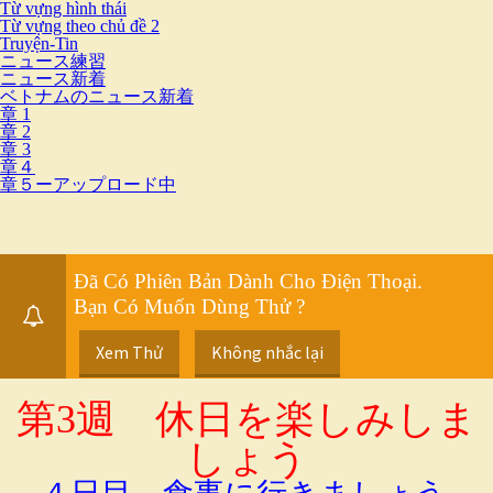
Từ vựng hình thái
Từ vựng theo chủ đề 2
Truyện-Tin
ニュース練習
ニュース新着
ベトナムのニュース新着
章 1
章 2
章 3
章４
章５ーアップロード中
Đã Có Phiên Bản Dành Cho Điện Thoại.
Bạn Có Muốn Dùng Thử ?
Xem Thử
Không nhắc lại
第3週 休日を楽しみしま
しょう