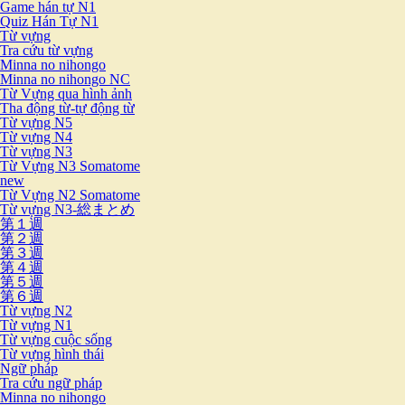
Game hán tự N1
Quiz Hán Tự N1
Từ vựng
Tra cứu từ vựng
Minna no nihongo
Minna no nihongo NC
Từ Vựng qua hình ảnh
Tha động từ-tự động từ
Từ vựng N5
Từ vựng N4
Từ vựng N3
Từ Vựng N3 Somatome
new
Từ Vựng N2 Somatome
Từ vựng N3-総まとめ
第１週
第２週
第３週
第４週
第５週
第６週
Từ vựng N2
Từ vựng N1
Từ vựng cuộc sống
Từ vựng hình thái
Ngữ pháp
Tra cứu ngữ pháp
Minna no nihongo