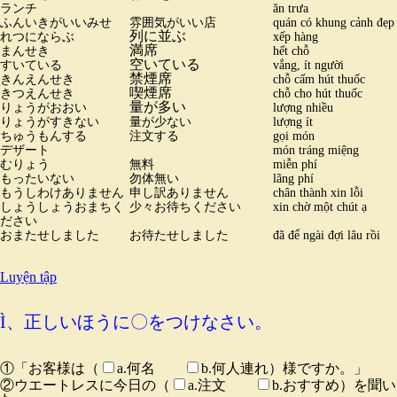
ランチ
ăn trưa
ふんいきがいいみせ
雰囲気がいい店
quán có khung cảnh đẹp
列に並ぶ
れつにならぶ
xếp hàng
満席
まんせき
hết chỗ
空いている
すいている
vắng, ít người
禁煙席
きんえんせき
chỗ cấm hút thuốc
喫煙席
きつえんせき
chỗ cho hút thuốc
量が多い
りょうがおおい
lượng nhiều
りょうがすきない
量が少ない
lượng ít
ちゅうもんする
注文する
gọi món
デザート
món tráng miệng
むりょう
無料
miễn phí
もったいない
勿体無い
lãng phí
もうしわけありません
申し訳ありません
chân thành xin lỗi
しょうしょうおまちく
少々お待ちください
xin chờ một chút ạ
ださい
おまたせしました
お待たせしました
đã để ngài đợi lâu rồi
Luyện tập
Ì、正しいほうに〇をつけなさい。
①「お客様は（
a.何名
b.何人連れ）様ですか。」
②ウエートレスに今日の（
a.注文
b.おすすめ）を聞い