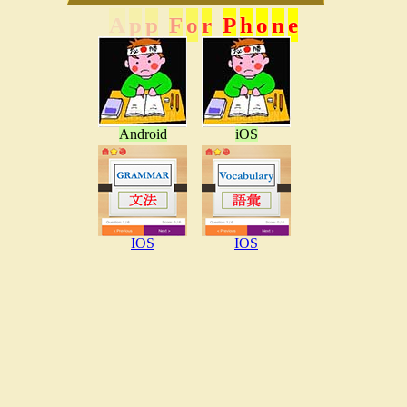
A
p
p
F
o
r
P
h
o
n
e
Android
iOS
IOS
IOS