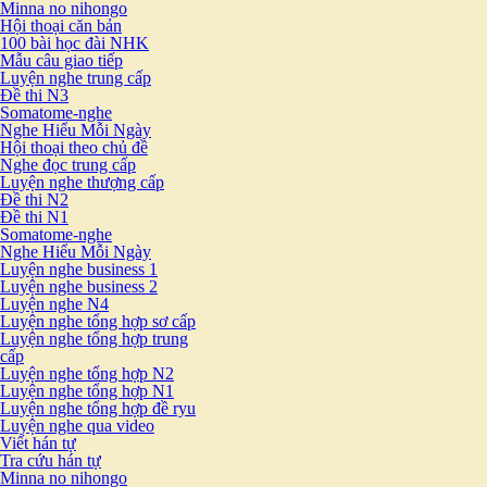
Minna no nihongo
Hội thoại căn bản
100 bài học đài NHK
Mẫu câu giao tiếp
Luyện nghe trung cấp
Đề thi N3
Somatome-nghe
Nghe Hiểu Mỗi Ngày
Hội thoại theo chủ đề
Nghe đọc trung cấp
Luyện nghe thượng cấp
Đề thi N2
Đề thi N1
Somatome-nghe
Nghe Hiểu Mỗi Ngày
Luyện nghe business 1
Luyện nghe business 2
Luyện nghe N4
Luyện nghe tổng hợp sơ cấp
Luyện nghe tổng hợp trung
cấp
Luyện nghe tổng hợp N2
Luyện nghe tổng hợp N1
Luyện nghe tổng hợp đề ryu
Luyện nghe qua video
Viết hán tự
Tra cứu hán tự
Minna no nihongo