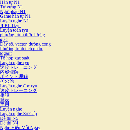
Hán tự N1
Từ vựng N1
Ngữ pháp N1
Game hán tự N1
Luyện nghe N1
JLPT-1kyu
Luyện toán ryu
phương trình thức,lượng
giác
Dãy số, vector, đường cong
Phương trình tích phân,
logarit
Tổ hợp xác suất
Luyện nghe ryu
速攻トレーニング
内容理解
ポイント理解
その他
Luyện nghe đọc ryu
速攻トレーニング
相談
発表
実用
Luyện nghe
Luyện nghe Sơ Cấp
Đề thi N5
Đề thi N4
Nghe Hiểu Mỗi Ngày