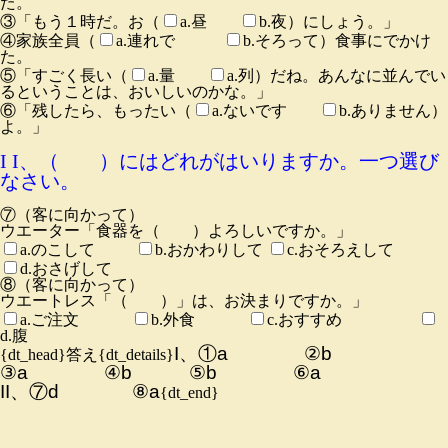
た。
③「もう１時だ。お（
a.昼
b.夜）にしょう。」
④家族全員（
a.連れで
b.そろって）食事にでかけ
た。
⑤「すごく長い（
a.量
a.列）だね。あんなに並んでい
るということは、おいしいのかな。」
⑥「残したら、もったい（
a.ないです
b.ありません）
よ。」
I I、（ ）にはどれがはいりますか。一つ選び
なさい。
⑦（客に向かって）
ウエーター「食器を（ ）よろしいですか。」
a.のこして
b.おかわりして
c.おそろえして
d.おさげして
⑧（客に向かって）
ウエートレス「（ ）」は、お決まりですか。」
a.ご注文
b.外食
c.おすすめ
d.腹
I
、①
a
②
b
{dt_head}答え{dt_details}
③
a
④
b
⑤
b
⑥
a
II
、⑦
d
⑧
a
{dt_end}