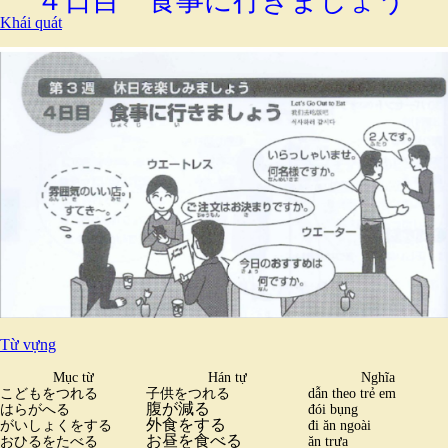
４日目 食事に行きましょう
Khái quát
Từ vựng
Mục từ
Hán tự
Nghĩa
こどもをつれる
子供をつれる
dẫn theo trẻ em
腹が減る
はらがへる
đói bụng
外食をする
がいしょくをする
đi ăn ngoài
お昼を食べる
おひるをたべる
ăn trưa