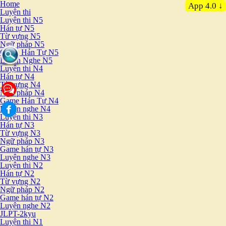
Home
App 4.0 ↓
Luyện thi
Luyện thi N5
Hán tự N5
Từ vựng N5
Ngữ pháp N5
Game Hán Tự N5
Luyện Nghe N5
Luyện thi N4
Hán tự N4
Từ vựng N4
Ngữ pháp N4
Game Hán Tự N4
Luyện nghe N4
Luyện thi N3
Hán tự N3
Từ vựng N3
Ngữ pháp N3
Game hán tự N3
Luyện nghe N3
Luyện thi N2
Hán tự N2
Từ vựng N2
Ngữ pháp N2
Game hán tự N2
Luyện nghe N2
JLPT-2kyu
Luyện thi N1