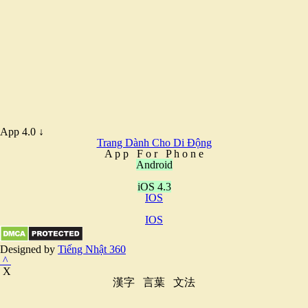
App 4.0 ↓
Trang Dành Cho Di Động
A
p
p
F
o
r
P
h
o
n
e
Android
iOS 4.3
IOS
IOS
Designed by
Tiếng Nhật 360
^
X
漢字
言葉
文法