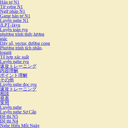
Hán tự N1
Từ vựng N1
Ngữ pháp N1
Game hán tự N1
Luyện nghe N1
JLPT-1kyu
Luyện toán ryu
phương trình thức,lượng
giác
Dãy số, vector, đường cong
Phương trình tích phân,
logarit
Tổ hợp xác suất
Luyện nghe ryu
速攻トレーニング
内容理解
ポイント理解
その他
Luyện nghe đọc ryu
速攻トレーニング
相談
発表
実用
Luyện nghe
Luyện nghe Sơ Cấp
Đề thi N5
Đề thi N4
Nghe Hiểu Mỗi Ngày