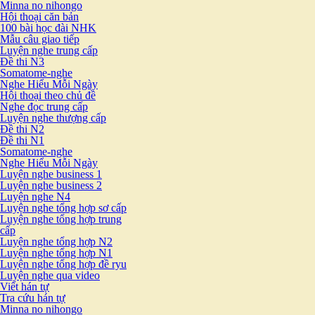
Minna no nihongo
Hội thoại căn bản
100 bài học đài NHK
Mẫu câu giao tiếp
Luyện nghe trung cấp
Đề thi N3
Somatome-nghe
Nghe Hiểu Mỗi Ngày
Hội thoại theo chủ đề
Nghe đọc trung cấp
Luyện nghe thượng cấp
Đề thi N2
Đề thi N1
Somatome-nghe
Nghe Hiểu Mỗi Ngày
Luyện nghe business 1
Luyện nghe business 2
Luyện nghe N4
Luyện nghe tổng hợp sơ cấp
Luyện nghe tổng hợp trung
cấp
Luyện nghe tổng hợp N2
Luyện nghe tổng hợp N1
Luyện nghe tổng hợp đề ryu
Luyện nghe qua video
Viết hán tự
Tra cứu hán tự
Minna no nihongo