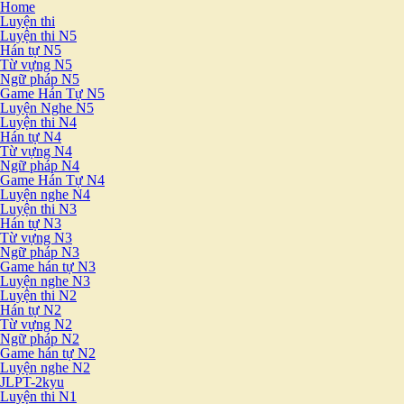
Home
Luyện thi
Luyện thi N5
Hán tự N5
Từ vựng N5
Ngữ pháp N5
Game Hán Tự N5
Luyện Nghe N5
Luyện thi N4
Hán tự N4
Từ vựng N4
Ngữ pháp N4
Game Hán Tự N4
Luyện nghe N4
Luyện thi N3
Hán tự N3
Từ vựng N3
Ngữ pháp N3
Game hán tự N3
Luyện nghe N3
Luyện thi N2
Hán tự N2
Từ vựng N2
Ngữ pháp N2
Game hán tự N2
Luyện nghe N2
JLPT-2kyu
Luyện thi N1