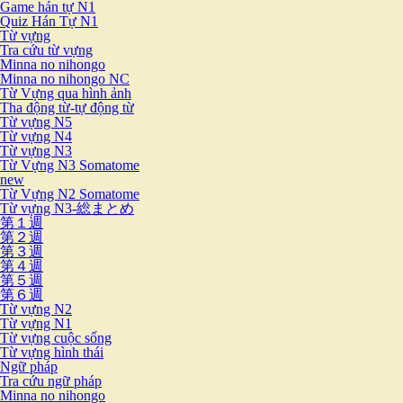
Game hán tự N1
Quiz Hán Tự N1
Từ vựng
Tra cứu từ vựng
Minna no nihongo
Minna no nihongo NC
Từ Vựng qua hình ảnh
Tha động từ-tự động từ
Từ vựng N5
Từ vựng N4
Từ vựng N3
Từ Vựng N3 Somatome
new
Từ Vựng N2 Somatome
Từ vựng N3-総まとめ
第１週
第２週
第３週
第４週
第５週
第６週
Từ vựng N2
Từ vựng N1
Từ vựng cuộc sống
Từ vựng hình thái
Ngữ pháp
Tra cứu ngữ pháp
Minna no nihongo