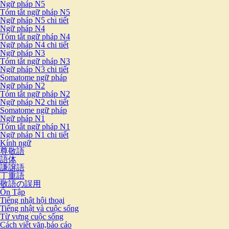
Ngữ pháp N5
Tóm tắt ngữ pháp N5
Ngữ pháp N5 chi tiết
Ngữ pháp N4
Tóm tắt ngữ pháp N4
Ngữ pháp N4 chi tiết
Ngữ pháp N3
Tóm tắt ngữ pháp N3
Ngữ pháp N3 chi tiết
Somatome ngữ pháp
Ngữ pháp N2
Tóm tắt ngữ pháp N2
Ngữ pháp N2 chi tiết
Somatome ngữ pháp
Ngữ pháp N1
Tóm tắt ngữ pháp N1
Ngữ pháp N1 chi tiết
Kính ngữ
尊敬語
語体
謙譲語
丁重語
敬語の誤用
Ôn Tập
Tiếng nhật hội thoại
Tiếng nhật và cuộc sống
Từ vựng cuộc sống
Cách viết văn,báo cáo