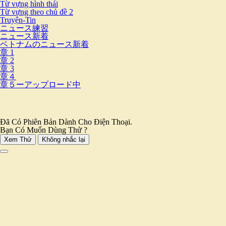
Từ vựng hình thái
Từ vựng theo chủ đề 2
Truyện-Tin
ニュース練習
ニュース新着
ベトナムのニュース新着
章 1
章 2
章 3
章４
章５ーアップロード中
Đã Có Phiên Bản Dành Cho Điện Thoại.
Bạn Có Muốn Dùng Thử ?
Xem Thử
Không nhắc lại