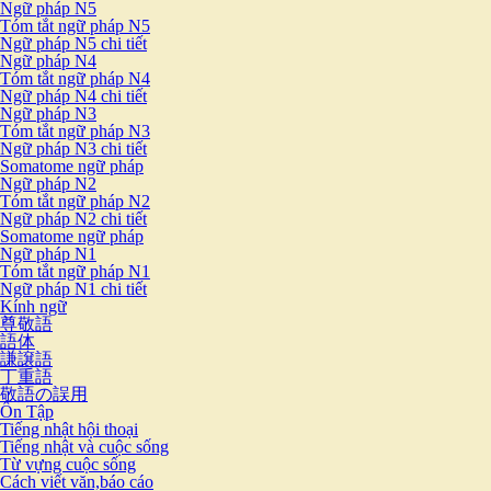
Ngữ pháp N5
Tóm tắt ngữ pháp N5
Ngữ pháp N5 chi tiết
Ngữ pháp N4
Tóm tắt ngữ pháp N4
Ngữ pháp N4 chi tiết
Ngữ pháp N3
Tóm tắt ngữ pháp N3
Ngữ pháp N3 chi tiết
Somatome ngữ pháp
Ngữ pháp N2
Tóm tắt ngữ pháp N2
Ngữ pháp N2 chi tiết
Somatome ngữ pháp
Ngữ pháp N1
Tóm tắt ngữ pháp N1
Ngữ pháp N1 chi tiết
Kính ngữ
尊敬語
語体
謙譲語
丁重語
敬語の誤用
Ôn Tập
Tiếng nhật hội thoại
Tiếng nhật và cuộc sống
Từ vựng cuộc sống
Cách viết văn,báo cáo