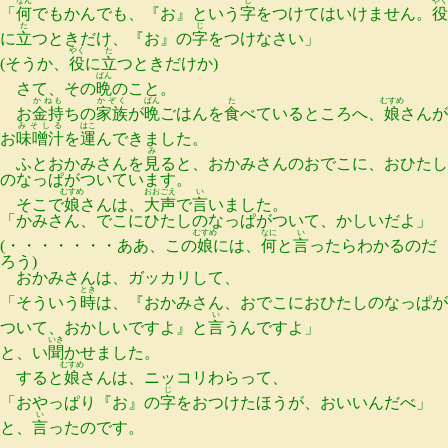
なん
じ
やく
「
何
でもかんでも、『お』という
字
をつけてはいけません。
役
た
じ
に
立
つときだけ、『お』の
字
をつけなさい」
やく
た
(そうか、
役
に
立
つときだけか)
ばん
さて、その
晩
のこと。
かねも
かぞく
ばん
た
むすめ
お
金持
ちの
家族
が
晩
ごはんを
食
べているところへ、
娘
さんが
みそしる
はこ
お
味噌汁
を
運
んできました。
み
ふとおかみさんを
見
ると、おかみさんのおでこに、おひたし
のなっぱがついています。
むすめ
おおごえ
い
そこで
娘
さんは、
大声
で
言
いました。
「かみさん、でこにひたしのなっぱがついて、かしいだよ」
むすめ
なに
い
(・・・・・・・ああ、この
娘
には、
何
と
言
ったらわかるのだ
ろう)
おかみさんは、ガッカリして、
とき
「そういう
時
は、『おかみさん、おでこにおひたしのなっぱが
い
ついて、おかしいですよ』と
言
うんですよ」
いき
と、い
聞
かせました。
むすめ
すると
娘
さんは、ニッコリわらって、
じ
「おやっぱり『お』の
字
をおつけたほうが、おいいんだべ」
い
と、
言
ったのです。