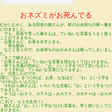
おネズミがお死んでる
むかしむかし、ある田舎の娘さんが、町のお金持ちの家へ働き
に行きました。
でも、田舎で育った娘さんは、ていねいな言葉をうまく使う
ことができません。
お客さんに、お茶を出すときも、
「茶を飲め」
などと言うので、お金持ちのおかみさんは困ってしまいまし
た。
そこで娘さんに、
「お客さんには、ていねいな言葉を使わなくてはいけません。
何でも言葉の初めに、『お』という字をつけて言いなさい。
そうすれば、ていねいな言葉になりますよ」
と、注意したのです。
(茶に『お』をつければ、お茶。なるほど、『お』という字を
つければいいんだな)
それから娘さんは、いろいろな言葉に『お』という字をつけ
てみました。
ネコは→おネコ、カラスは→おカラス、カボチャは→おカボ
チャ。
(これで、もう大丈夫！)
娘さんは『お』という字をつけた言葉を、早く使いたくてた
まりません。