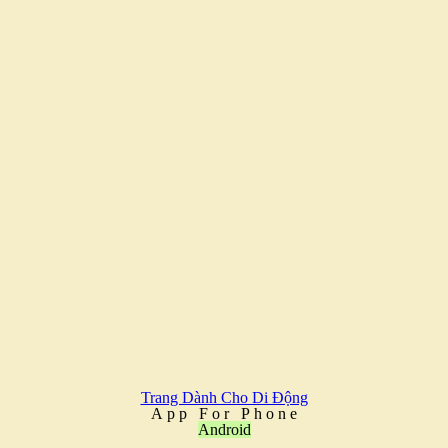
Trang Dành Cho Di Động
A
p
p
F
o
r
P
h
o
n
e
Android