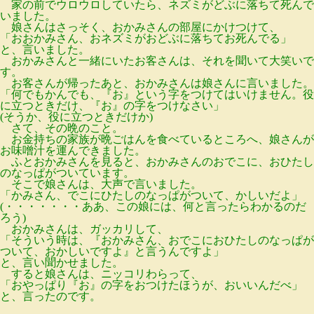
家の前でウロウロしていたら、ネズミがどぶに落ちて死んで
いました。
娘さんはさっそく、おかみさんの部屋にかけつけて、
「おおかみさん、おネズミがおどぶに落ちてお死んでる」
と、言いました。
おかみさんと一緒にいたお客さんは、それを聞いて大笑いで
す。
お客さんが帰ったあと、おかみさんは娘さんに言いました。
「何でもかんでも、『お』という字をつけてはいけません。役
に立つときだけ、『お』の字をつけなさい」
(そうか、役に立つときだけか)
さて、その晩のこと。
お金持ちの家族が晩ごはんを食べているところへ、娘さんが
お味噌汁を運んできました。
ふとおかみさんを見ると、おかみさんのおでこに、おひたし
のなっぱがついています。
そこで娘さんは、大声で言いました。
「かみさん、でこにひたしのなっぱがついて、かしいだよ」
(・・・・・・・ああ、この娘には、何と言ったらわかるのだ
ろう)
おかみさんは、ガッカリして、
「そういう時は、『おかみさん、おでこにおひたしのなっぱが
ついて、おかしいですよ』と言うんですよ」
と、言い聞かせました。
すると娘さんは、ニッコリわらって、
「おやっぱり『お』の字をおつけたほうが、おいいんだべ」
と、言ったのです。