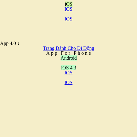
iOS
IOS
IOS
App 4.0 ↓
Trang Dành Cho Di Động
A
p
p
F
o
r
P
h
o
n
e
Android
iOS 4.3
IOS
IOS