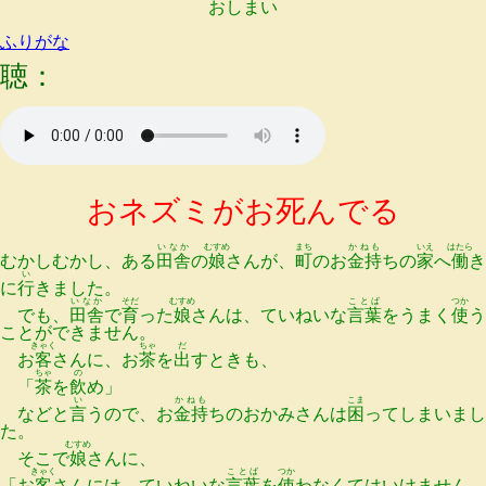
おしまい
ふりがな
聴：
おネズミがお死んでる
いなか
むすめ
まち
かねも
いえ
はたら
むかしむかし、ある
田舎
の
娘
さんが、
町
のお
金持
ちの
家
へ
働
き
い
に
行
きました。
いなか
そだ
むすめ
ことば
つか
でも、
田舎
で
育
った
娘
さんは、ていねいな
言葉
をうまく
使
う
ことができません。
きゃく
ちゃ
だ
お
客
さんに、お
茶
を
出
すときも、
ちゃ
の
「
茶
を
飲
め」
い
かねも
こま
などと
言
うので、お
金持
ちのおかみさんは
困
ってしまいまし
た。
むすめ
そこで
娘
さんに、
きゃく
ことば
つか
「お
客
さんには、ていねいな
言葉
を
使
わなくてはいけません。