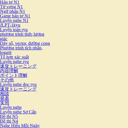
Hán tự N1
Từ vựng N1
Ngữ pháp N1
Game hán tự N1
Luyện nghe N1
JLPT-1kyu
Luyện toán ryu
phương trình thức,lượng
giác
Dãy số, vector, đường cong
Phương trình tích phân,
logarit
Tổ hợp xác suất
Luyện nghe ryu
速攻トレーニング
内容理解
ポイント理解
その他
Luyện nghe đọc ryu
速攻トレーニング
相談
発表
実用
Luyện nghe
Luyện nghe Sơ Cấp
Đề thi N5
Đề thi N4
Nghe Hiểu Mỗi Ngày