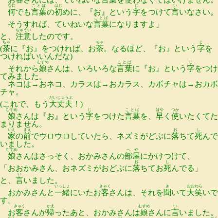
なに
ことば
はじ
じ
い
何
でも
言葉
の
初
めに、『お』という
字
をつけて
言
いなさい。
ことば
そうすれば、ていねいな
言葉
になりますよ」
ちゅうい
と、
注意
したのです。
ちゃ
ちゃ
じ
(
茶
に『お』をつければ、お
茶
。なるほど、『お』という
字
を
つければいいんだな)
むすめ
ことば
じ
それから
娘
さんは、いろいろな
言葉
に『お』という
字
をつけ
てみました。
ネコは→おネコ、カラスは→おカラス、カボチャは→おカボ
チャ。
だいじょうぶ
(これで、もう
大丈夫
！)
むすめ
じ
ことば
はや
つか
娘
さんは『お』という
字
をつけた
言葉
を、
早
く
使
いたくてた
まりません。
いえ
まえ
お
し
家
の
前
でウロウロしていたら、ネズミがどぶに
落
ちて
死
んで
いました。
むすめ
へや
娘
さんはさっそく、おかみさんの
部屋
にかけつけて、
お
し
「おおかみさん、おネズミがおどぶに
落
ちてお
死
んでる」
い
と、
言
いました。
いっしょ
きゃく
き
おおわら
おかみさんと
一緒
にいたお
客
さんは、それを
聞
いて
大笑
いで
す。
きゃく
かえ
むすめ
い
お
客
さんが
帰
ったあと、おかみさんは
娘
さんに
言
いました。