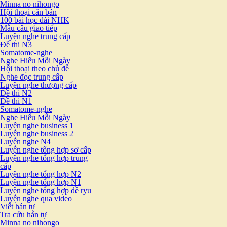
Minna no nihongo
Hội thoại căn bản
100 bài học đài NHK
Mẫu câu giao tiếp
Luyện nghe trung cấp
Đề thi N3
Somatome-nghe
Nghe Hiểu Mỗi Ngày
Hội thoại theo chủ đề
Nghe đọc trung cấp
Luyện nghe thượng cấp
Đề thi N2
Đề thi N1
Somatome-nghe
Nghe Hiểu Mỗi Ngày
Luyện nghe business 1
Luyện nghe business 2
Luyện nghe N4
Luyện nghe tổng hợp sơ cấp
Luyện nghe tổng hợp trung
cấp
Luyện nghe tổng hợp N2
Luyện nghe tổng hợp N1
Luyện nghe tổng hợp đề ryu
Luyện nghe qua video
Viết hán tự
Tra cứu hán tự
Minna no nihongo