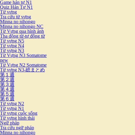
Game hán tự N1
Quiz Hán Tự N1
Từ vựng
Tra cứu từ vựng
Minna no nihongo
Minna no nihongo NC
Từ Vựng qua hình ảnh
Tha động từ-tự động từ
Từ vựng N5
Từ vựng N4
Từ vựng N3
Từ Vựng N3 Somatome
new
Từ Vựng N2 Somatome
Từ vựng N3-総まとめ
第１週
第２週
第３週
第４週
第５週
第６週
Từ vựng N2
Từ vựng N1
Từ vựng cuộc sống
Từ vựng hình thái
Ngữ pháp
Tra cứu ngữ pháp
Minna no nihongo