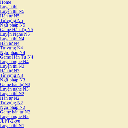
Home
Luyện thi
Luyện thi N5
Hán tự N5
Từ vựng N5
Ngữ pháp N5
Game Hán Tự N5
Luyện Nghe N5
Luyện thi N4
Hán tự N4
Từ vựng N4
Ngữ pháp N4
Game Hán Tự N4
Luyện nghe N4
Luyện thi N3
Hán tự N3
Từ vựng N3
Ngữ pháp N3
Game hán tự N3
Luyện nghe N3
Luyện thi N2
Hán tự N2
Từ vựng N2
Ngữ pháp N2
Game hán tự N2
Luyện nghe N2
JLPT-2kyu
Luyện thi N1