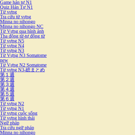
Game hán tự N1
Quiz Hán Tự N1
Từ vựng
Tra cứu từ vựng
Minna no nihongo
Minna no nihongo NC
Từ Vựng qua hình ảnh
Tha động từ-tự động từ
Từ vựng N5
Từ vựng N4
Từ vựng N3
Từ Vựng N3 Somatome
new
Từ Vựng N2 Somatome
Từ vựng N3-総まとめ
第１週
第２週
第３週
第４週
第５週
第６週
Từ vựng N2
Từ vựng N1
Từ vựng cuộc sống
Từ vựng hình thái
Ngữ pháp
Tra cứu ngữ pháp
Minna no nihongo