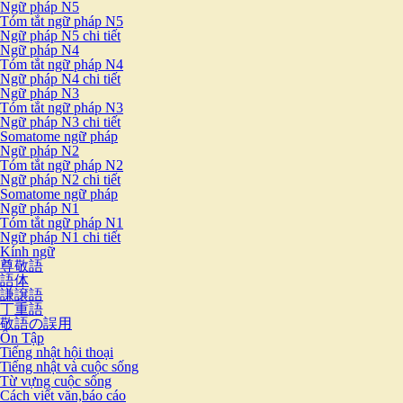
Ngữ pháp N5
Tóm tắt ngữ pháp N5
Ngữ pháp N5 chi tiết
Ngữ pháp N4
Tóm tắt ngữ pháp N4
Ngữ pháp N4 chi tiết
Ngữ pháp N3
Tóm tắt ngữ pháp N3
Ngữ pháp N3 chi tiết
Somatome ngữ pháp
Ngữ pháp N2
Tóm tắt ngữ pháp N2
Ngữ pháp N2 chi tiết
Somatome ngữ pháp
Ngữ pháp N1
Tóm tắt ngữ pháp N1
Ngữ pháp N1 chi tiết
Kính ngữ
尊敬語
語体
謙譲語
丁重語
敬語の誤用
Ôn Tập
Tiếng nhật hội thoại
Tiếng nhật và cuộc sống
Từ vựng cuộc sống
Cách viết văn,báo cáo