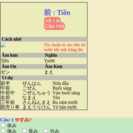
前 : Tiền
Vẽ Lại
Câu Hỏi
Cách nhớ
Tôi chuẩn bị cho bữa tối
trước khi mặt trăng lên
Âm hán
Nghĩa
Tiền
Trước
Âm On
Âm Kun
ゼン
まえ
Ví dụ
前半
ぜんはん
Nửa đầu
午前
ごぜん
Buổi sáng
午前中
ごぜんちゅう
Vào buổi sáng
名前
なまえ
Tên
三年前
さんねんまえ
Ba năm trước
前売り券
まえうりけん
Vé bán trước
Câu: 1
やすみ?
休み
体み
長み
分み