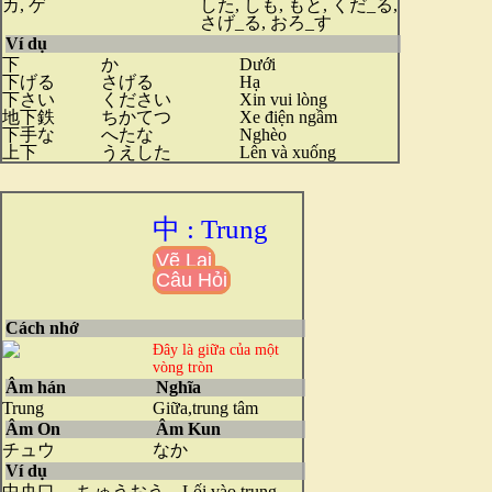
カ, ゲ
した, しも, もと, くだ_る,
さげ_る, おろ_す
Ví dụ
下
か
Dưới
下げる
さげる
Hạ
下さい
ください
Xin vui lòng
地下鉄
ちかてつ
Xe điện ngầm
下手な
へたな
Nghèo
上下
うえした
Lên và xuống
中 : Trung
Vẽ Lại
Câu Hỏi
Cách nhớ
Đây là giữa của một
vòng tròn
Âm hán
Nghĩa
Trung
Giữa,trung tâm
Âm On
Âm Kun
チュウ
なか
Ví dụ
中央口
ちゅうおう
Lối vào trung