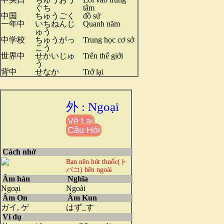
ぐち
tâm
中国
ちゅうごく
đồ sứ
一年中
いちねんじ
Quanh năm
ゅう
中学校
ちゅうがっ
Trung học cơ sở
こう
世界中
せかいじゅ
Trên thế giới
う
背中
せなか
Trở lại
外 : Ngoại
Vẽ Lại
Câu Hỏi
Cách nhớ
Bạn nên hút thuốc(ト
バコ) bên ngoài
Âm hán
Nghĩa
Ngoại
Ngoài
Âm On
Âm Kun
ガイ, ゲ
はず_す
Ví dụ