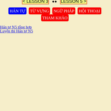
< LESSON 3
LESSON 5 >
●●
HÁN TỰ
TỪ VỰNG
NGỮ PHÁP
HỘI THOẠI
THAM KHẢO
Hán tự N5 tổng hợp
Luyện thi Hán tự N5