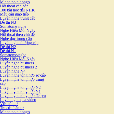
Minna no nihongo
Hội thoại căn bản
100 bài học đài NHK
Mẫu câu giao tiếp
Luyện nghe trung cấp
Đề thi N3
Somatome-nghe
Nghe Hiểu Mỗi Ngày
Hội thoại theo chủ đề
Nghe đọc trung cấp
Luyện nghe thượng cấp
Đề thi N2
Đề thi N1
Somatome-nghe
Nghe Hiểu Mỗi Ngày
Luyện nghe business 1
Luyện nghe business 2
Luyện nghe N4
Luyện nghe tổng hợp sơ cấp
Luyện nghe tổng hợp trung
cấp
Luyện nghe tổng hợp N2
Luyện nghe tổng hợp N1
Luyện nghe tổng hợp đề ryu
Luyện nghe qua video
Viết hán tự
Tra cứu hán tự
Minna no nihongo