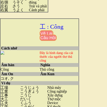
右側
うそく
đúng
左右
さう
Trái và phải
右翼
うよく
Cánh phải
工 : Công
Vẽ Lại
Câu Hỏi
Cách nhớ
Đây là hình dạng của cái
thước của người thợ thủ
công
Âm hán
Nghĩa
Công
Thủ công
Âm On
Âm Kun
コオ, ク
Ví dụ
工場
こうじょう
Nhà máy
工業
こうぎょう
Công nghiệp
工事
こうじ
Xây dựng
大工
だいく
Thợ mộc
工夫
くふう
Device
工学
こうがく
Kỹ thuật