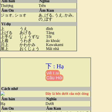
Âm hán
Nghĩa
Thượng
Trên
Âm On
Âm Kun
ジョオ, ショオ
あ_げる, うえ, かみ,
の_ぼす
Ví dụ
上
うえ
đỉnh
上げる
あげる
Tăng
上手な
じょうずな
Tốt
上着
うわぎ
áo khoác
川上
かわかみ
Kawakami
屋上
おくじょう
Mái nhà
下 : Hạ
Vẽ Lại
Câu Hỏi
Cách nhớ
Đây là bên dưới của một dòng
Âm hán
Nghĩa
Hạ
Dưới
Âm On
Âm Kun