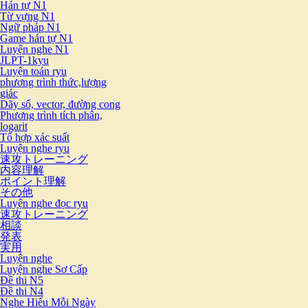
Hán tự N1
Từ vựng N1
Ngữ pháp N1
Game hán tự N1
Luyện nghe N1
JLPT-1kyu
Luyện toán ryu
phương trình thức,lượng
giác
Dãy số, vector, đường cong
Phương trình tích phân,
logarit
Tổ hợp xác suất
Luyện nghe ryu
速攻トレーニング
内容理解
ポイント理解
その他
Luyện nghe đọc ryu
速攻トレーニング
相談
発表
実用
Luyện nghe
Luyện nghe Sơ Cấp
Đề thi N5
Đề thi N4
Nghe Hiểu Mỗi Ngày