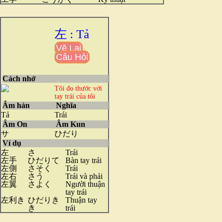
左 : Tả
Vẽ Lại
Câu Hỏi
Cách nhớ
Tôi đo thước với
tay trái của tôi
Âm hán
Nghĩa
Tả
Trái
Âm On
Âm Kun
サ
ひだり
Ví dụ
左
さ
Trái
左手
ひだりて
Bàn tay trái
左側
さそく
Trái
左右
さう
Trái và phải
左翼
さよく
Người thuận
tay trái
左利き
ひだりき
Thuận tay
き
trái