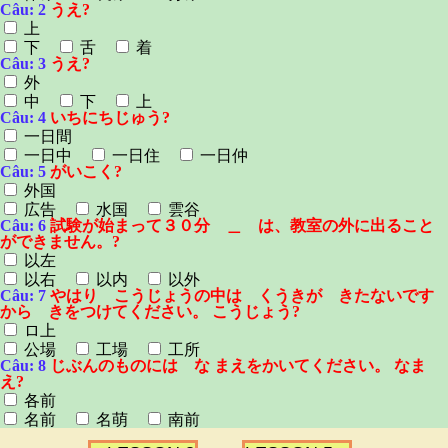
Câu: 2
うえ?
上
下
舌
着
Câu: 3
うえ?
外
中
下
上
Câu: 4
いちにちじゅう?
一日間
一日中
一日住
一日仲
Câu: 5
がいこく?
外国
広告
水国
雲谷
Câu: 6
試験が始まって３０分 ＿ は、教室の外に出ること
ができません。?
以左
以右
以内
以外
Câu: 7
やはり こうじょうの中は くうきが きたないです
から きをつけてください。 こうじょう?
ロ上
公場
工場
工所
Câu: 8
じぶんのものには な まえをかいてください。 なま
え?
各前
名前
名萌
南前