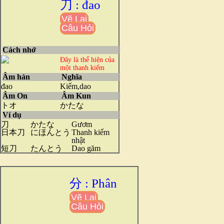
刀 : đao
Vẽ Lại
Câu Hỏi
Cách nhớ
Đây là thể hiện của
một thanh kiếm
Âm hán
Nghĩa
đao
Kiếm,dao
Âm On
Âm Kun
トオ
かたな
Ví dụ
刀
かたな
Gươm
日本刀
にほんとう
Thanh kiếm
nhật
短刀
たんとう
Dao găm
分 : Phân
Vẽ Lại
Câu Hỏi