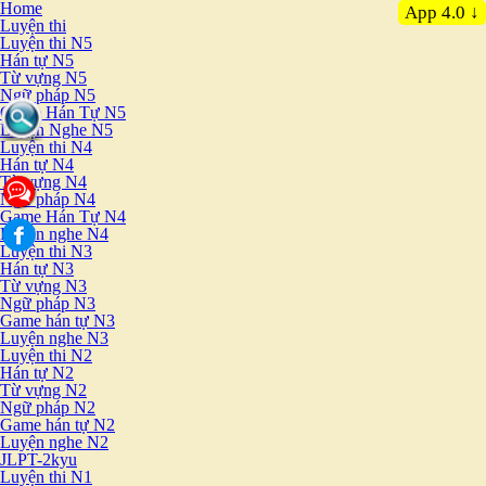
Home
App 4.0 ↓
Luyện thi
Luyện thi N5
Hán tự N5
Từ vựng N5
Ngữ pháp N5
Game Hán Tự N5
Luyện Nghe N5
Luyện thi N4
Hán tự N4
Từ vựng N4
Ngữ pháp N4
Game Hán Tự N4
Luyện nghe N4
Luyện thi N3
Hán tự N3
Từ vựng N3
Ngữ pháp N3
Game hán tự N3
Luyện nghe N3
Luyện thi N2
Hán tự N2
Từ vựng N2
Ngữ pháp N2
Game hán tự N2
Luyện nghe N2
JLPT-2kyu
Luyện thi N1