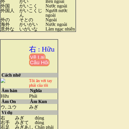
外
がい
Bên ngoài
外国
がいこく
Nước ngoài
外国人
がいこくじ
Người nước
ん
ngoài
外の
そとの
Ngoài
海外
かいがい
Nước ngoài
意外な
いがいな
Làm ngạc nhiên
右 : Hữu
Vẽ Lại
Câu Hỏi
Cách nhớ
Tôi ăn với tay
phải của tôi
Âm hán
Nghĩa
Hữu
Phải
Âm On
Âm Kun
ウ, ユウ
みぎ
Ví dụ
右
みぎ
đúng
右手
みぎて
đúng
右足
みぎあし
Chân phải