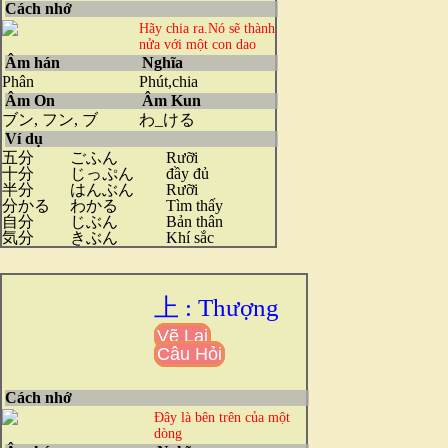
Cách nhớ
Hãy chia ra.Nó sẽ thành
nửa với một con dao
Âm hán
Nghĩa
Phân
Phút,chia
Âm On
Âm Kun
ブン, フン, ブ
わ_ける
Ví dụ
五分
ごふん
Rưỡi
十分
じっぷん
đầy đủ
半分
はんぶん
Rưỡi
分かる
わかる
Tìm thấy
自分
じぶん
Bản thân
気分
きぶん
Khí sắc
上 : Thượng
Vẽ Lại
Câu Hỏi
Cách nhớ
Đây là bên trên của một
dòng