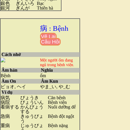
銀色
ぎんいろ
Bạc
銀河
ぎんが
Thiên hà
病 : Bệnh
Vẽ Lại
Câu Hỏi
Cách nhớ
Một người ốm đang
ngủ trong bệnh viện.
Âm hán
Nghĩa
Bệnh
ốm
Âm On
Âm Kun
ビョオ, ヘイ
やま_い, や_む
Ví dụ
病気
びょうき
Căn bệnh
病院
びょういん
Bệnh viện
看病する
かんびょう
Nuôi dưỡng để
する
急病
きゅうびょ
Bệnh đột ngột
う
重病
じゅうびょ
Bệnh nặng