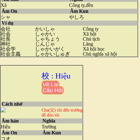
Xã
Công ty,đền
Âm On
Âm Kun
シャ
やしろ
Ví dụ
会社
かいしゃ
Công ty
社会
しゃかい
Xã hội
社長
しゃちょう
Chủ tịch
神社
じんじゃ
Lăng
社会学
しゃかいがく
Xã hội học
社会主義
しゃかいしゅぎ
Chủ nghĩa xã hội
校 : Hiệu
Vẽ Lại
Câu Hỏi
Cách nhớ
Cha(父) tôi đến trường
để đón tôi.
Âm hán
Nghĩa
Hiệu
Trường
Âm On
Âm Kun
コオ