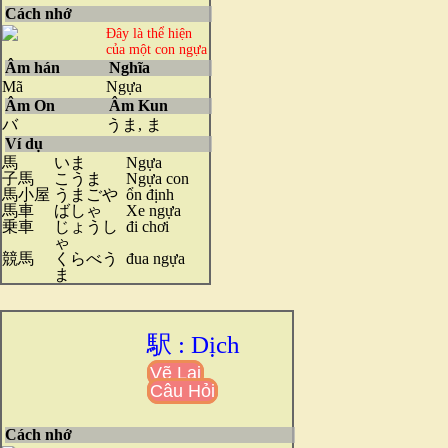
Cách nhớ
Đây là thể hiện
của một con ngựa
Âm hán
Nghĩa
Mã
Ngựa
Âm On
Âm Kun
バ
うま, ま
Ví dụ
馬
いま
Ngựa
子馬
こうま
Ngựa con
馬小屋
うまごや
ổn định
馬車
ばしゃ
Xe ngựa
乗車
じょうし
đi chơi
ゃ
競馬
くらべう
đua ngựa
ま
駅 : Dịch
Vẽ Lại
Câu Hỏi
Cách nhớ