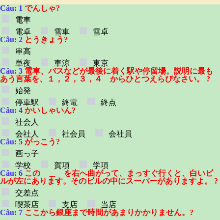
Câu: 1
でんしゃ?
電車
電卓
雪車
雪卓
Câu: 2
とうきょう?
串高
単夜
車涼
東京
Câu: 3
電車、バスなどが最後に着く駅や停留場。説明に最も
あう言葉を、１，２，３，４ からひとつえらびなさい。 ?
始発
停車駅
終電
終点
Câu: 4
かいしゃいん?
社会人
会社人
社会員
会社員
Câu: 5
がっこう?
画っ子
学校
賀項
学項
Câu: 6
この ＿ を右へ曲がって、まっすぐ行くと、白いビ
ルが左にあります。そのビルの中にスーパーがありますよ。 ?
交差点
喫茶店
支店
当店
Câu: 7
ここから銀座まで時間があまりかかりません。?