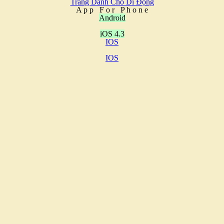
Trang Dành Cho Di Động
A
p
p
F
o
r
P
h
o
n
e
Android
iOS 4.3
IOS
IOS