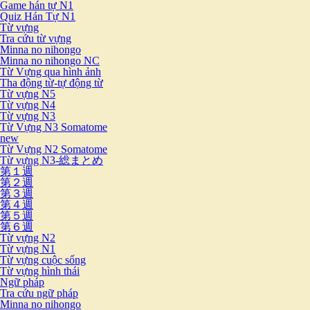
Game hán tự N1
Quiz Hán Tự N1
Từ vựng
Tra cứu từ vựng
Minna no nihongo
Minna no nihongo NC
Từ Vựng qua hình ảnh
Tha động từ-tự động từ
Từ vựng N5
Từ vựng N4
Từ vựng N3
Từ Vựng N3 Somatome
new
Từ Vựng N2 Somatome
Từ vựng N3-総まとめ
第１週
第２週
第３週
第４週
第５週
第６週
Từ vựng N2
Từ vựng N1
Từ vựng cuộc sống
Từ vựng hình thái
Ngữ pháp
Tra cứu ngữ pháp
Minna no nihongo