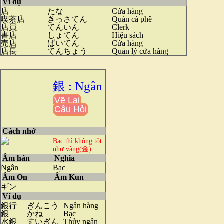
Ví dụ
店
たな
Cửa hàng
喫茶店
きっさてん
Quán cà phê
店員
てんいん
Clerk
書店
しょてん
Hiệu sách
売店
ばいてん
Cửa hàng
店長
てんちょう
Quản lý cửa hàng
銀 : Ngân
Vẽ Lại
Câu Hỏi
Cách nhớ
Bạc thì không tốt
như vàng(金).
Âm hán
Nghĩa
Ngân
Bạc
Âm On
Âm Kun
ギン
Ví dụ
銀行
ぎんこう
Ngân hàng
銀
かね
Bạc
水銀
すいぎん
Thủy ngân