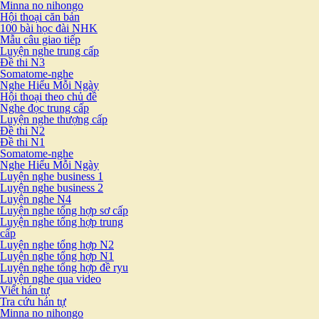
Minna no nihongo
Hội thoại căn bản
100 bài học đài NHK
Mẫu câu giao tiếp
Luyện nghe trung cấp
Đề thi N3
Somatome-nghe
Nghe Hiểu Mỗi Ngày
Hội thoại theo chủ đề
Nghe đọc trung cấp
Luyện nghe thượng cấp
Đề thi N2
Đề thi N1
Somatome-nghe
Nghe Hiểu Mỗi Ngày
Luyện nghe business 1
Luyện nghe business 2
Luyện nghe N4
Luyện nghe tổng hợp sơ cấp
Luyện nghe tổng hợp trung
cấp
Luyện nghe tổng hợp N2
Luyện nghe tổng hợp N1
Luyện nghe tổng hợp đề ryu
Luyện nghe qua video
Viết hán tự
Tra cứu hán tự
Minna no nihongo