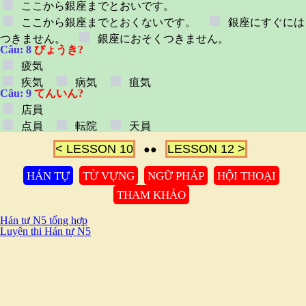
ここから銀座までとおいです。
ここから銀座までとおくないです。
銀座にすぐには
つきません。
銀座におそくつきません。
Câu: 8
びょうき?
疲気
疾気
病気
疽気
Câu: 9
てんいん?
店員
点員
転院
天員
< LESSON 10
LESSON 12 >
●●
HÁN TỰ
TỪ VỰNG
NGỮ PHÁP
HỘI THOẠI
THAM KHẢO
Hán tự N5 tổng hợp
Luyện thi Hán tự N5