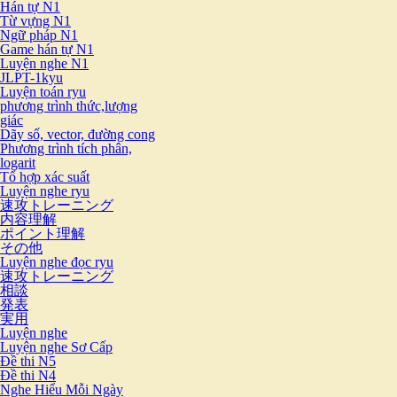
Hán tự N1
Từ vựng N1
Ngữ pháp N1
Game hán tự N1
Luyện nghe N1
JLPT-1kyu
Luyện toán ryu
phương trình thức,lượng
giác
Dãy số, vector, đường cong
Phương trình tích phân,
logarit
Tổ hợp xác suất
Luyện nghe ryu
速攻トレーニング
内容理解
ポイント理解
その他
Luyện nghe đọc ryu
速攻トレーニング
相談
発表
実用
Luyện nghe
Luyện nghe Sơ Cấp
Đề thi N5
Đề thi N4
Nghe Hiểu Mỗi Ngày