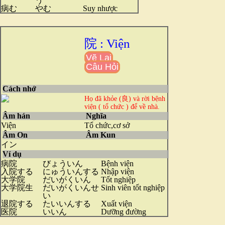
う
病む
やむ
Suy nhược
院 : Viện
Vẽ Lại
Câu Hỏi
Cách nhớ
Họ đã khỏe (良) và rời bệnh
viện ( tổ chức
) để về nhà.
Âm hán
Nghĩa
Viện
Tổ chức,cơ sở
Âm On
Âm Kun
イン
Ví dụ
病院
びょういん
Bệnh viện
入院する
にゅういんする
Nhập viện
大学院
だいがくいん
Tốt nghiệp
大学院生
だいがくいんせ
Sinh viên tốt nghiệp
い
退院する
たいいんする
Xuất viện
医院
いいん
Dưỡng đường