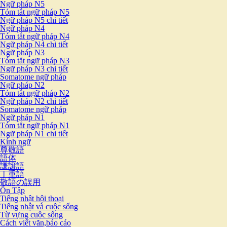
Ngữ pháp N5
Tóm tắt ngữ pháp N5
Ngữ pháp N5 chi tiết
Ngữ pháp N4
Tóm tắt ngữ pháp N4
Ngữ pháp N4 chi tiết
Ngữ pháp N3
Tóm tắt ngữ pháp N3
Ngữ pháp N3 chi tiết
Somatome ngữ pháp
Ngữ pháp N2
Tóm tắt ngữ pháp N2
Ngữ pháp N2 chi tiết
Somatome ngữ pháp
Ngữ pháp N1
Tóm tắt ngữ pháp N1
Ngữ pháp N1 chi tiết
Kính ngữ
尊敬語
語体
謙譲語
丁重語
敬語の誤用
Ôn Tập
Tiếng nhật hội thoại
Tiếng nhật và cuộc sống
Từ vựng cuộc sống
Cách viết văn,báo cáo