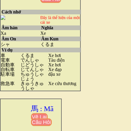
Cách nhớ
Đây là thể hiện của một
cái xe
Âm hán
Nghĩa
Xa
Xe
Âm On
Âm Kun
シャ
くるま
Ví dụ
車
くるま
Xe hơi
電車
でんしゃ
Tàu điện
自動車
じどうしゃ
Xe hơi
自転車
じてんしゃ
Xe đạp
駐車場
ちゅうしゃ
đậu xe
じょう
救急車
きゅうきゅ
Xe cứu thương
うしゃ
馬 : Mã
Vẽ Lại
Câu Hỏi