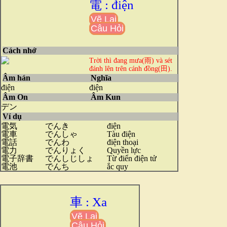
電 : điện
Vẽ Lại
Câu Hỏi
Cách nhớ
Trời thì đang mưa(雨) và sét
đánh lên trên cánh đồng(田).
Âm hán
Nghĩa
điện
điện
Âm On
Âm Kun
デン
Ví dụ
電気
でんき
điện
電車
でんしゃ
Tàu điện
電話
でんわ
điện thoại
電力
でんりょく
Quyền lực
電子辞書
でんしじしょ
Từ điển điện tử
電池
でんち
ắc quy
車 : Xa
Vẽ Lại
Câu Hỏi