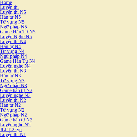
Home
Luyện thi
Luyện thi N5
Hán tự N5
Từ vựng N5
Ngữ pháp N5
Game Hán Tự N5
Luyện Nghe N5
Luyện thi N4
Hán tự N4
Từ vựng N4
Ngữ pháp N4
Game Hán Tự N4
Luyện nghe N4
Luyện thi N3
Hán tự N3
Từ vựng N3
Ngữ pháp N3
Game hán tự N3
Luyện nghe N3
Luyện thi N2
Hán tự N2
Từ vựng N2
Ngữ pháp N2
Game hán tự N2
Luyện nghe N2
JLPT-2kyu
Luyện thi N1