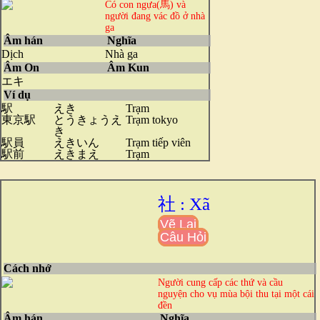
Có con ngựa(馬) và
người đang vác đồ ở nhà
ga
Âm hán
Nghĩa
Dịch
Nhà ga
Âm On
Âm Kun
エキ
Ví dụ
駅
えき
Trạm
東京駅
とうきょうえ
Trạm tokyo
き
駅員
えきいん
Trạm tiếp viên
駅前
えきまえ
Trạm
社 : Xã
Vẽ Lại
Câu Hỏi
Cách nhớ
Người cung cấp các thứ và cầu
nguyện cho vụ mùa bội thu tại một cái
đền
Âm hán
Nghĩa