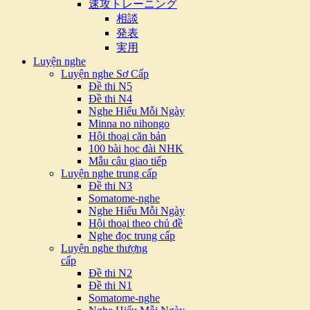
速攻トレーニング
相談
発表
実用
Luyện nghe
Luyện nghe Sơ Cấp
Đề thi N5
Đề thi N4
Nghe Hiểu Mỗi Ngày
Minna no nihongo
Hội thoại căn bản
100 bài học đài NHK
Mẫu câu giao tiếp
Luyện nghe trung cấp
Đề thi N3
Somatome-nghe
Nghe Hiểu Mỗi Ngày
Hội thoại theo chủ đề
Nghe đọc trung cấp
Luyện nghe thượng
cấp
Đề thi N2
Đề thi N1
Somatome-nghe