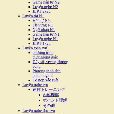
Game hán tự N2
Luyện nghe N2
JLPT-2kyu
Luyện thi N1
Hán tự N1
Từ vựng N1
Ngữ pháp N1
Game hán tự N1
Luyện nghe N1
JLPT-1kyu
Luyện toán ryu
phương trình
thức,lượng giác
Dãy số, vector, đường
cong
Phương trình tích
phân, logarit
Tổ hợp xác suất
Luyện nghe ryu
速攻トレーニング
内容理解
ポイント理解
その他
Luyện nghe đọc ryu