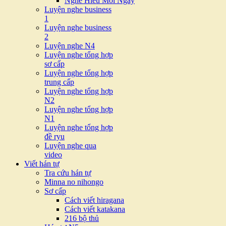
Nghe Hiểu Mỗi Ngày
Luyện nghe business
1
Luyện nghe business
2
Luyện nghe N4
Luyện nghe tổng hợp
sơ cấp
Luyện nghe tổng hợp
trung cấp
Luyện nghe tổng hợp
N2
Luyện nghe tổng hợp
N1
Luyện nghe tổng hợp
đề ryu
Luyện nghe qua
video
Viết hán tự
Tra cứu hán tự
Minna no nihongo
Sơ cấp
Cách viết hiragana
Cách viết katakana
216 bộ thủ