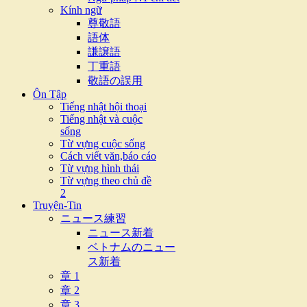
Kính ngữ
尊敬語
語体
謙譲語
丁重語
敬語の誤用
Ôn Tập
Tiếng nhật hội thoại
Tiếng nhật và cuộc
sống
Từ vựng cuộc sống
Cách viết văn,báo cáo
Từ vựng hình thái
Từ vựng theo chủ đề
2
Truyện-Tin
ニュース練習
ニュース新着
ベトナムのニュー
ス新着
章 1
章 2
章 3