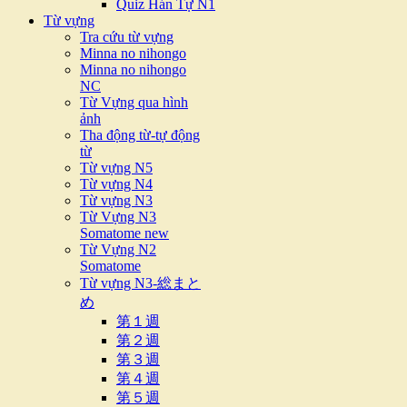
Quiz Hán Tự N1
Từ vựng
Tra cứu từ vựng
Minna no nihongo
Minna no nihongo
NC
Từ Vựng qua hình
ảnh
Tha động từ-tự động
từ
Từ vựng N5
Từ vựng N4
Từ vựng N3
Từ Vựng N3
Somatome new
Từ Vựng N2
Somatome
Từ vựng N3-総まと
め
第１週
第２週
第３週
第４週
第５週