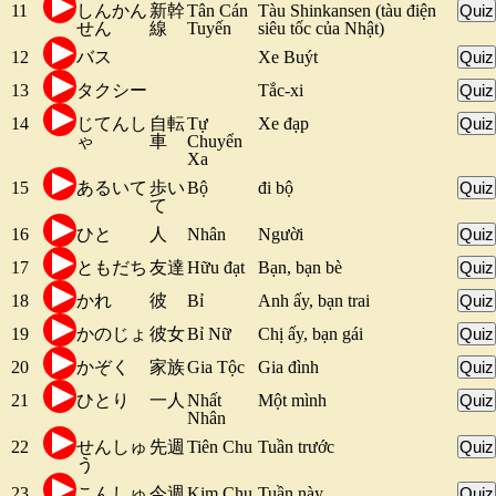
11
しんかん
新幹
Tân Cán
Tàu Shinkansen (tàu điện
Quiz
せん
線
Tuyến
siêu tốc của Nhật)
12
バス
Xe Buýt
Quiz
13
タクシー
Tắc-xi
Quiz
14
じてんし
自転
Tự
Xe đạp
Quiz
ゃ
車
Chuyển
Xa
15
あるいて
歩い
Bộ
đi bộ
Quiz
て
16
ひと
人
Nhân
Người
Quiz
17
ともだち
友達
Hữu đạt
Bạn, bạn bè
Quiz
18
かれ
彼
Bỉ
Anh ấy, bạn trai
Quiz
19
かのじょ
彼女
Bỉ Nữ
Chị ấy, bạn gái
Quiz
20
かぞく
家族
Gia Tộc
Gia đình
Quiz
21
ひとり
一人
Nhất
Một mình
Quiz
Nhân
22
せんしゅ
先週
Tiên Chu
Tuần trước
Quiz
う
23
こんしゅ
今週
Kim Chu
Tuần này
Quiz