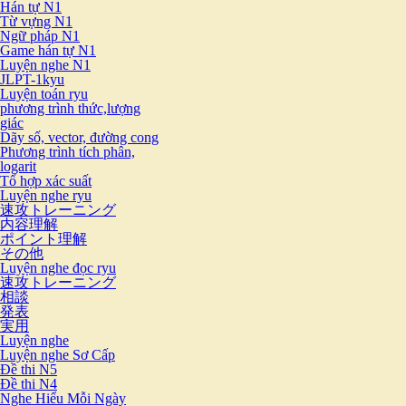
Hán tự N1
Từ vựng N1
Ngữ pháp N1
Game hán tự N1
Luyện nghe N1
JLPT-1kyu
Luyện toán ryu
phương trình thức,lượng
giác
Dãy số, vector, đường cong
Phương trình tích phân,
logarit
Tổ hợp xác suất
Luyện nghe ryu
速攻トレーニング
内容理解
ポイント理解
その他
Luyện nghe đọc ryu
速攻トレーニング
相談
発表
実用
Luyện nghe
Luyện nghe Sơ Cấp
Đề thi N5
Đề thi N4
Nghe Hiểu Mỗi Ngày