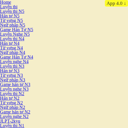
Home
App 4.0 ↓
Luyện thi
Luyện thi N5
Hán tự N5
Từ vựng N5
Ngữ pháp N5
Game Hán Tự N5
Luyện Nghe N5
Luyện thi N4
Hán tự N4
Từ vựng N4
Ngữ pháp N4
Game Hán Tự N4
Luyện nghe N4
Luyện thi N3
Hán tự N3
Từ vựng N3
Ngữ pháp N3
Game hán tự N3
Luyện nghe N3
Luyện thi N2
Hán tự N2
Từ vựng N2
Ngữ pháp N2
Game hán tự N2
Luyện nghe N2
JLPT-2kyu
Luyện thi N1