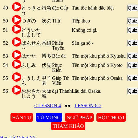
49
とっきゅ
特急
đặc Cấp
Tàu tốc hành đặc biệt
Quiz
う
50
つぎの
次の
Thứ
Tiếp theo
Quiz
51
どういた
Không có gì.
Quiz
しまして
52
ばんせん
番線
Phiên
Sân ga số -
Quiz
～
Tuyến
53
はかた
博多
Bác đa
Tên một khu phố ở Kyushu
Quiz
54
ふしみ
伏見
Phục
Tên một khu phố ở Kyoto
Quiz
Kiến
55
こうしえ
甲子
Giáp Tử
Tên một khu phố ở Osaka
Quiz
ん
園
Viên
56
おおさか
大阪
đại Thành
Lâu đài Osaka,
Quiz
じょう
城
< LESSON 4
●●
LESSON 6 >
HÁN TỰ
TỪ VỰNG
NGỮ PHÁP
HỘI THOẠI
THAM KHẢO
Học Từ Vựng N5