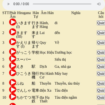
STT
Phát
Hiragana
Hán
Âm Hán
Nghĩa
Câu
Âm
Tự
hỏi
1
いきます
行き
Hành,
đi
Quiz
(I)
ます
Hàng
2
きます
来ま
Lai
đến
Quiz
(III)
す
3
かえりま
帰り
Quy
Về
Quiz
す (I)
ます
4
がっこう
学校
Học Hiệu
Trường học
Quiz
5
スーパー
Siêu thị
Quiz
6
えき
駅
Dịch
Ga, nhà ga
Quiz
7
ひこうき
飛行
Phi Hành
Máy bay
Quiz
機
Cơ
8
ふね
船
Thuyền
Thuyền, tàu thủy
Quiz
9
でんしゃ
電車
điện Xa
Tàu điện
Quiz
10
ちかてつ
地下
địa Hạ
Tàu điện ngầm
Quiz
鉄
Thiết