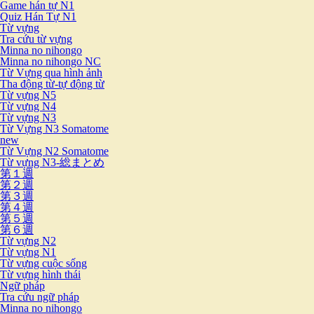
Game hán tự N1
Quiz Hán Tự N1
Từ vựng
Tra cứu từ vựng
Minna no nihongo
Minna no nihongo NC
Từ Vựng qua hình ảnh
Tha động từ-tự động từ
Từ vựng N5
Từ vựng N4
Từ vựng N3
Từ Vựng N3 Somatome
new
Từ Vựng N2 Somatome
Từ vựng N3-総まとめ
第１週
第２週
第３週
第４週
第５週
第６週
Từ vựng N2
Từ vựng N1
Từ vựng cuộc sống
Từ vựng hình thái
Ngữ pháp
Tra cứu ngữ pháp
Minna no nihongo