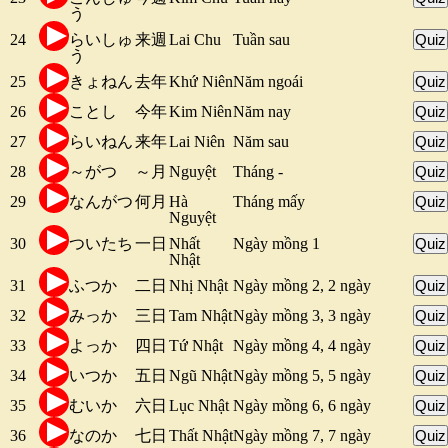
う
24
らいしゅ
来週
Lai Chu
Tuần sau
Quiz
う
25
きょねん
去年
Khứ Niên
Năm ngoái
Quiz
26
ことし
今年
Kim Niên
Năm nay
Quiz
27
らいねん
来年
Lai Niên
Năm sau
Quiz
28
～がつ
～月
Nguyệt
Tháng -
Quiz
29
なんがつ
何月
Hà
Tháng mấy
Quiz
Nguyệt
30
ついたち
一日
Nhất
Ngày mồng 1
Quiz
Nhật
31
ふつか
二日
Nhị Nhật
Ngày mồng 2, 2 ngày
Quiz
32
みっか
三日
Tam Nhật
Ngày mồng 3, 3 ngày
Quiz
33
よっか
四日
Tứ Nhật
Ngày mồng 4, 4 ngày
Quiz
34
いつか
五日
Ngũ Nhật
Ngày mồng 5, 5 ngày
Quiz
35
むいか
六日
Lục Nhật
Ngày mồng 6, 6 ngày
Quiz
36
なのか
七日
Thất Nhật
Ngày mồng 7, 7 ngày
Quiz