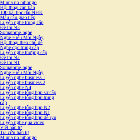
Minna no nihongo
Hội thoại căn bản
100 bài học đài NHK
Mẫu câu giao tiếp
Luyện nghe trung cấp
Đề thi N3
Somatome-nghe
Nghe Hiểu Mỗi Ngày
Hội thoại theo chủ đề
Nghe đọc trung cấp
Luyện nghe thượng cấp
Đề thi N2
Đề thi N1
Somatome-nghe
Nghe Hiểu Mỗi Ngày
Luyện nghe business 1
Luyện nghe business 2
Luyện nghe N4
Luyện nghe tổng hợp sơ cấp
Luyện nghe tổng hợp trung
cấp
Luyện nghe tổng hợp N2
Luyện nghe tổng hợp N1
Luyện nghe tổng hợp đề ryu
Luyện nghe qua video
Viết hán tự
Tra cứu hán tự
Minna no nihongo