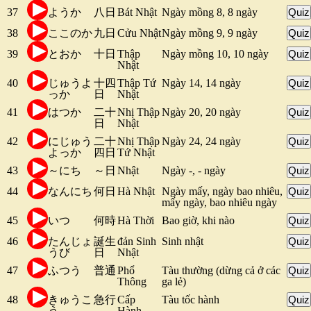
37
ようか
八日
Bát Nhật
Ngày mồng 8, 8 ngày
Quiz
38
ここのか
九日
Cửu Nhật
Ngày mồng 9, 9 ngày
Quiz
39
とおか
十日
Thập
Ngày mồng 10, 10 ngày
Quiz
Nhật
40
じゅうよ
十四
Thập Tứ
Ngày 14, 14 ngày
Quiz
っか
日
Nhật
41
はつか
二十
Nhị Thập
Ngày 20, 20 ngày
Quiz
日
Nhật
42
にじゅう
二十
Nhị Thập
Ngày 24, 24 ngày
Quiz
よっか
四日
Tứ Nhật
43
～にち
～日
Nhật
Ngày -, - ngày
Quiz
44
なんにち
何日
Hà Nhật
Ngày mấy, ngày bao nhiêu,
Quiz
mấy ngày, bao nhiêu ngày
45
いつ
何時
Hà Thời
Bao giờ, khi nào
Quiz
46
たんじょ
誕生
đản Sinh
Sinh nhật
Quiz
うび
日
Nhật
47
ふつう
普通
Phổ
Tàu thường (dừng cả ở các
Quiz
Thông
ga lẻ)
48
きゅうこ
急行
Cấp
Tàu tốc hành
Quiz
う
Hành