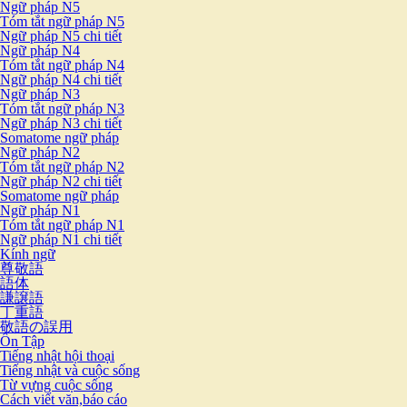
Ngữ pháp N5
Tóm tắt ngữ pháp N5
Ngữ pháp N5 chi tiết
Ngữ pháp N4
Tóm tắt ngữ pháp N4
Ngữ pháp N4 chi tiết
Ngữ pháp N3
Tóm tắt ngữ pháp N3
Ngữ pháp N3 chi tiết
Somatome ngữ pháp
Ngữ pháp N2
Tóm tắt ngữ pháp N2
Ngữ pháp N2 chi tiết
Somatome ngữ pháp
Ngữ pháp N1
Tóm tắt ngữ pháp N1
Ngữ pháp N1 chi tiết
Kính ngữ
尊敬語
語体
謙譲語
丁重語
敬語の誤用
Ôn Tập
Tiếng nhật hội thoại
Tiếng nhật và cuộc sống
Từ vựng cuộc sống
Cách viết văn,báo cáo