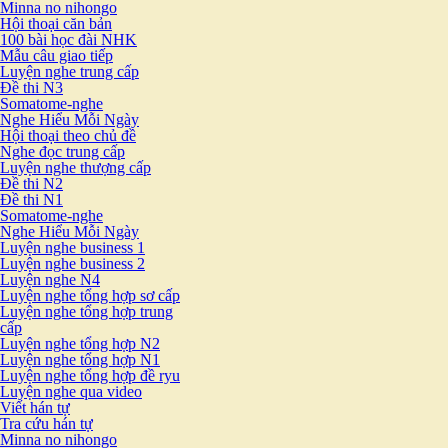
Minna no nihongo
Hội thoại căn bản
100 bài học đài NHK
Mẫu câu giao tiếp
Luyện nghe trung cấp
Đề thi N3
Somatome-nghe
Nghe Hiểu Mỗi Ngày
Hội thoại theo chủ đề
Nghe đọc trung cấp
Luyện nghe thượng cấp
Đề thi N2
Đề thi N1
Somatome-nghe
Nghe Hiểu Mỗi Ngày
Luyện nghe business 1
Luyện nghe business 2
Luyện nghe N4
Luyện nghe tổng hợp sơ cấp
Luyện nghe tổng hợp trung
cấp
Luyện nghe tổng hợp N2
Luyện nghe tổng hợp N1
Luyện nghe tổng hợp đề ryu
Luyện nghe qua video
Viết hán tự
Tra cứu hán tự
Minna no nihongo