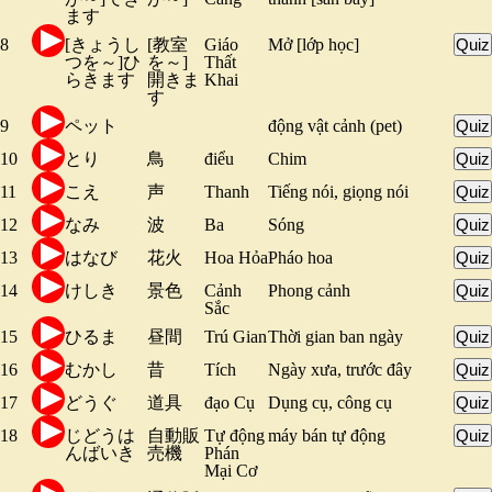
ます
8
[きょうし
[教室
Giáo
Mở [lớp học]
Quiz
つを～]ひ
を～]
Thất
らきます
開きま
Khai
す
9
ペット
động vật cảnh (pet)
Quiz
10
とり
鳥
điểu
Chim
Quiz
11
こえ
声
Thanh
Tiếng nói, giọng nói
Quiz
12
なみ
波
Ba
Sóng
Quiz
13
はなび
花火
Hoa Hỏa
Pháo hoa
Quiz
14
けしき
景色
Cảnh
Phong cảnh
Quiz
Sắc
15
ひるま
昼間
Trú Gian
Thời gian ban ngày
Quiz
16
むかし
昔
Tích
Ngày xưa, trước đây
Quiz
17
どうぐ
道具
đạo Cụ
Dụng cụ, công cụ
Quiz
18
じどうは
自動販
Tự động
máy bán tự động
Quiz
んばいき
売機
Phán
Mại Cơ