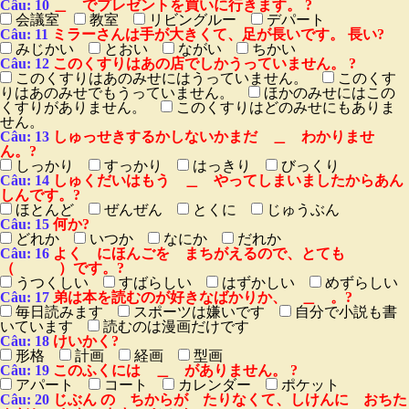
Câu: 10
＿ でプレゼントを買いに行きます。 ?
会議室
教室
リビングルー
デパート
Câu: 11
ミラーさんは手が大きくて、足が長いです。 長い?
みじかい
とおい
ながい
ちかい
Câu: 12
このくすりはあの店でしかうっていません。 ?
このくすりはあのみせにはうっていません。
このくす
りはあのみせでもうっていません。
ほかのみせにはこの
くすりがありません。
このくすりはどのみせにもありま
せん。
Câu: 13
しゅっせきするかしないかまだ ＿ わかりませ
ん。?
しっかり
すっかり
はっきり
びっくり
Câu: 14
しゅくだいはもう ＿ やってしまいましたからあん
しんです。?
ほとんど
ぜんぜん
とくに
じゅうぶん
Câu: 15
何か?
どれか
いつか
なにか
だれか
Câu: 16
よく にほんごを まちがえるので、とても
（ ）です。?
うつくしい
すばらしい
はずかしい
めずらしい
Câu: 17
弟は本を読むのが好きなばかりか、 ＿ 。?
毎日読みます
スポーツは嫌いです
自分で小説も書
いています
読むのは漫画だけです
Câu: 18
けいかく?
形格
計画
経画
型画
Câu: 19
このふくには ＿ がありません。 ?
アパート
コート
カレンダー
ポケット
Câu: 20
じぶん の ちからが たりなくて、しけんに おちた