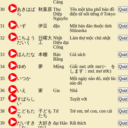
Cảng
30
あきはば
秋葉原
Thu
Tên một khu phố bán đồ
Quiz
ら
Diệp
điện tử nổi tiếng ở Tokyo
Nguyên
31
いず
伊豆
đậu
Một bán đảo thuộc tỉnh
Quiz
Shizuoka
32
にちよう
日曜大
Nhật
Làm thợ mộc chủ nhật
Quiz
だいく
工
Diệu đại
Công
33
ほんだな
本棚
Bản
Giá sách
Quiz
Bằng
34
ゆめ
夢
Mộng
Giấc mơ, ước mơ (~ を
Quiz
します：mơ, mơ ước)
35
いつか
Một ngày nào đó, một lúc
Quiz
nào đó
36
いえ
家
Gia
Nhà
Quiz
37
すばらし
Tuyệt vời
Quiz
い
38
こどもた
子ども
Tử
Trẻ em, trẻ con, con cái
Quiz
ち
たち
39
だいすき
大好き
đại Hảo
Rất thích
Quiz
「な」
[な]