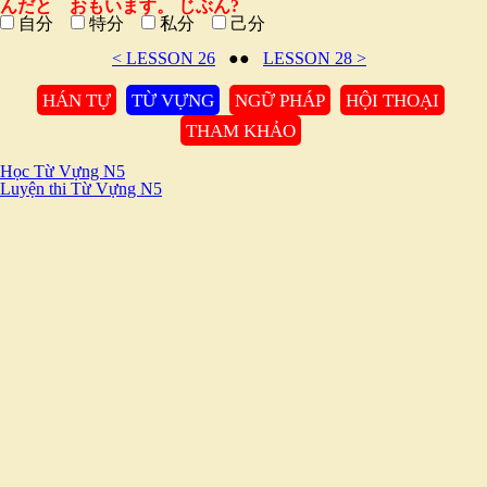
んだと おもいます。 じぶん?
自分
特分
私分
己分
< LESSON 26
●●
LESSON 28 >
HÁN TỰ
TỪ VỰNG
NGỮ PHÁP
HỘI THOẠI
THAM KHẢO
Học Từ Vựng N5
Luyện thi Từ Vựng N5