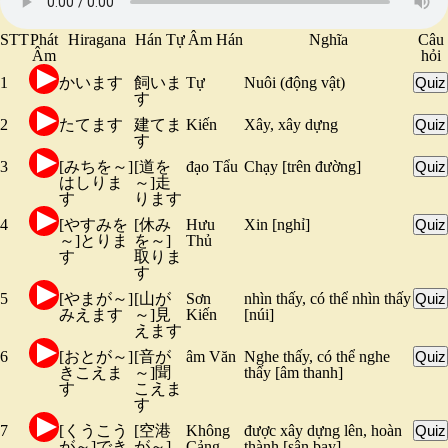
STT
Phát
Hiragana
Hán Tự
Âm Hán
Nghĩa
Câu
Âm
hỏi
1
かいます
飼いま
Tự
Nuôi (động vật)
Quiz
す
2
たてます
建てま
Kiến
Xây, xây dựng
Quiz
す
3
[みちを～]
[道を
đạo Tẩu
Chạy [trên đường]
Quiz
はしりま
～]走
す
ります
4
[やすみを
[休み
Hưu
Xin [nghỉ]
Quiz
～]とりま
を～]
Thủ
す
取りま
す
5
[やまが～]
[山が
Sơn
nhìn thấy, có thể nhìn thấy
Quiz
みえます
～]見
Kiến
[núi]
えます
6
[おとが～]
[音が
âm Văn
Nghe thấy, có thể nghe
Quiz
きこえま
～]聞
thấy [âm thanh]
す
こえま
す
7
[くうこう
[空港
Không
được xây dựng lên, hoàn
Quiz
が～]でき
が～]
Cảng
thành [sân bay]