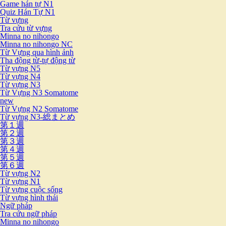
Game hán tự N1
Quiz Hán Tự N1
Từ vựng
Tra cứu từ vựng
Minna no nihongo
Minna no nihongo NC
Từ Vựng qua hình ảnh
Tha động từ-tự động từ
Từ vựng N5
Từ vựng N4
Từ vựng N3
Từ Vựng N3 Somatome
new
Từ Vựng N2 Somatome
Từ vựng N3-総まとめ
第１週
第２週
第３週
第４週
第５週
第６週
Từ vựng N2
Từ vựng N1
Từ vựng cuộc sống
Từ vựng hình thái
Ngữ pháp
Tra cứu ngữ pháp
Minna no nihongo