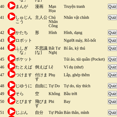
40
まんが
漫画
Mạn
Truyện tranh
Quiz
Họa
41
しゅじん
主人公
Chủ
Nhân vật chính
Quiz
こう
Nhân
Công
42
かたち
形
Hình
Hình, dạng
Quiz
43
ロボット
Người máy, Rô-bốt
Quiz
44
ふしぎ
不思議
Bất Tư
Bí ẩn, kỳ thú
Quiz
「な」
[な]
Nghị
45
ポケット
Túi áo, túi quần (Pocket)
Quiz
46
たとえば
例えば
Lệ
Ví dụ (như)
Quiz
47
つけます
付けま
Phụ
Lắp, ghép thêm
Quiz
す
48
じゆうに
自由に
Tự Do
Tự do, tùy thích
Quiz
49
そら
空
Không
Bầu trời
Quiz
50
とびます
飛びま
Phi
Bay
Quiz
す
51
じぶん
自分
Tự Phân
Bản thân, mình
Quiz