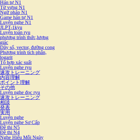
Hán tự N1
Từ vựng N1
Ngữ pháp N1
Game hán tự N1
Luyện nghe N1
JLPT-1kyu
Luyện toán ryu
phương trình thức,lượng
giác
Dãy số, vector, đường cong
Phương trình tích phân,
logarit
Tổ hợp xác suất
Luyện nghe ryu
速攻トレーニング
内容理解
ポイント理解
その他
Luyện nghe đọc ryu
速攻トレーニング
相談
発表
実用
Luyện nghe
Luyện nghe Sơ Cấp
Đề thi N5
Đề thi N4
Nghe Hiểu Mỗi Ngày