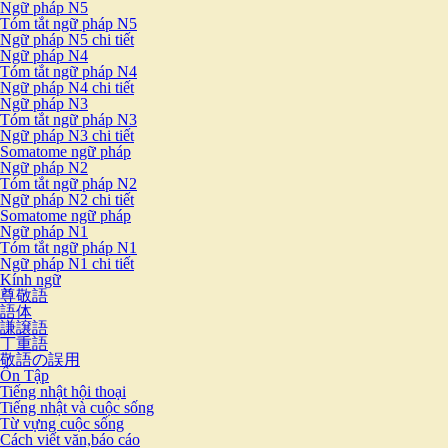
Ngữ pháp N5
Tóm tắt ngữ pháp N5
Ngữ pháp N5 chi tiết
Ngữ pháp N4
Tóm tắt ngữ pháp N4
Ngữ pháp N4 chi tiết
Ngữ pháp N3
Tóm tắt ngữ pháp N3
Ngữ pháp N3 chi tiết
Somatome ngữ pháp
Ngữ pháp N2
Tóm tắt ngữ pháp N2
Ngữ pháp N2 chi tiết
Somatome ngữ pháp
Ngữ pháp N1
Tóm tắt ngữ pháp N1
Ngữ pháp N1 chi tiết
Kính ngữ
尊敬語
語体
謙譲語
丁重語
敬語の誤用
Ôn Tập
Tiếng nhật hội thoại
Tiếng nhật và cuộc sống
Từ vựng cuộc sống
Cách viết văn,báo cáo