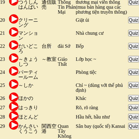
19
つうしん
通信販
Thông
thương mại viễn thông
Quiz
はんばい
売
Tín Phán
(mua bán hàng qua các
Mại
phương tiện truyền thông)
20
クリーニ
Giặt ủi
Quiz
ング
21
マンショ
Nhà chung cư
Quiz
ン
22
だいどこ
台所
đài Sở
Bếp
Quiz
ろ
23
～きょう
～教室
Giáo
Lớp học ~
Quiz
しつ
Thất
24
パーティ
Phòng tiệc
Quiz
ールーム
25
～しか
Chỉ ~ (dùng với thể phủ
Quiz
định)
26
ほかの
Khác
Quiz
27
はっきり
Rõ, rõ ràng
Quiz
28
ほとんど
Hầu hết, hầu như
Quiz
29
かんさい
関西空
Quan
Sân bay (quốc tế) Kansai
Quiz
くうこう
港
Tây
Không