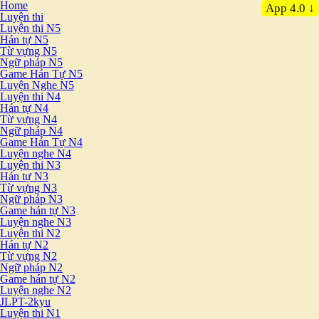
Home
App 4.0 ↓
Luyện thi
Luyện thi N5
Hán tự N5
Từ vựng N5
Ngữ pháp N5
Game Hán Tự N5
Luyện Nghe N5
Luyện thi N4
Hán tự N4
Từ vựng N4
Ngữ pháp N4
Game Hán Tự N4
Luyện nghe N4
Luyện thi N3
Hán tự N3
Từ vựng N3
Ngữ pháp N3
Game hán tự N3
Luyện nghe N3
Luyện thi N2
Hán tự N2
Từ vựng N2
Ngữ pháp N2
Game hán tự N2
Luyện nghe N2
JLPT-2kyu
Luyện thi N1