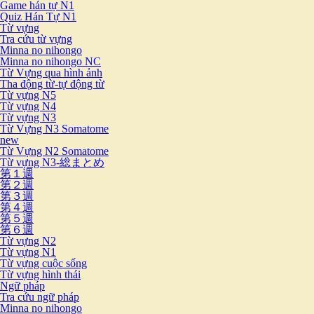
Game hán tự N1
Quiz Hán Tự N1
Từ vựng
Tra cứu từ vựng
Minna no nihongo
Minna no nihongo NC
Từ Vựng qua hình ảnh
Tha động từ-tự động từ
Từ vựng N5
Từ vựng N4
Từ vựng N3
Từ Vựng N3 Somatome
new
Từ Vựng N2 Somatome
Từ vựng N3-総まとめ
第１週
第２週
第３週
第４週
第５週
第６週
Từ vựng N2
Từ vựng N1
Từ vựng cuộc sống
Từ vựng hình thái
Ngữ pháp
Tra cứu ngữ pháp
Minna no nihongo