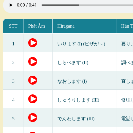
STT
Phát Âm
Hiragana
Hán 
1
いります (I) (ビザが～)
要り
2
しらべます (II)
調べ
3
なおします (I)
直し
4
しゅうりします (III)
修理
5
でんわします (III)
電話