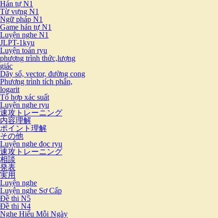
Hán tự N1
Từ vựng N1
Ngữ pháp N1
Game hán tự N1
Luyện nghe N1
JLPT-1kyu
Luyện toán ryu
phương trình thức,lượng
giác
Dãy số, vector, đường cong
Phương trình tích phân,
logarit
Tổ hợp xác suất
Luyện nghe ryu
速攻トレーニング
内容理解
ポイント理解
その他
Luyện nghe đọc ryu
速攻トレーニング
相談
発表
実用
Luyện nghe
Luyện nghe Sơ Cấp
Đề thi N5
Đề thi N4
Nghe Hiểu Mỗi Ngày