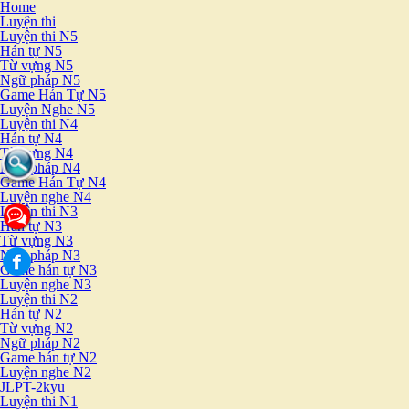
Home
Luyện thi
Luyện thi N5
Hán tự N5
Từ vựng N5
Ngữ pháp N5
Game Hán Tự N5
Luyện Nghe N5
Luyện thi N4
Hán tự N4
Từ vựng N4
Ngữ pháp N4
Game Hán Tự N4
Luyện nghe N4
Luyện thi N3
Hán tự N3
Từ vựng N3
Ngữ pháp N3
Game hán tự N3
Luyện nghe N3
Luyện thi N2
Hán tự N2
Từ vựng N2
Ngữ pháp N2
Game hán tự N2
Luyện nghe N2
JLPT-2kyu
Luyện thi N1