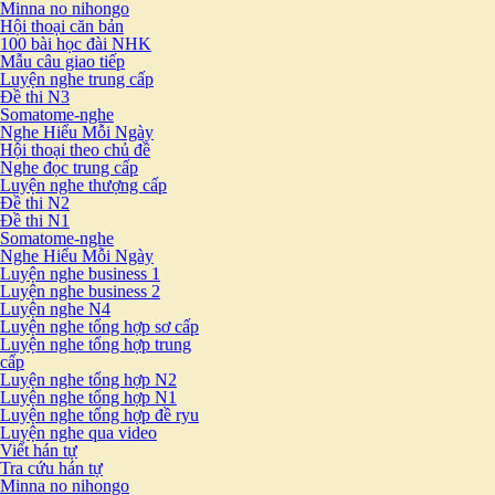
Minna no nihongo
Hội thoại căn bản
100 bài học đài NHK
Mẫu câu giao tiếp
Luyện nghe trung cấp
Đề thi N3
Somatome-nghe
Nghe Hiểu Mỗi Ngày
Hội thoại theo chủ đề
Nghe đọc trung cấp
Luyện nghe thượng cấp
Đề thi N2
Đề thi N1
Somatome-nghe
Nghe Hiểu Mỗi Ngày
Luyện nghe business 1
Luyện nghe business 2
Luyện nghe N4
Luyện nghe tổng hợp sơ cấp
Luyện nghe tổng hợp trung
cấp
Luyện nghe tổng hợp N2
Luyện nghe tổng hợp N1
Luyện nghe tổng hợp đề ryu
Luyện nghe qua video
Viết hán tự
Tra cứu hán tự
Minna no nihongo