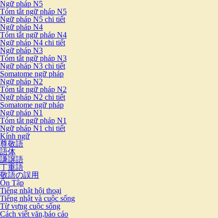
Ngữ pháp N5
Tóm tắt ngữ pháp N5
Ngữ pháp N5 chi tiết
Ngữ pháp N4
Tóm tắt ngữ pháp N4
Ngữ pháp N4 chi tiết
Ngữ pháp N3
Tóm tắt ngữ pháp N3
Ngữ pháp N3 chi tiết
Somatome ngữ pháp
Ngữ pháp N2
Tóm tắt ngữ pháp N2
Ngữ pháp N2 chi tiết
Somatome ngữ pháp
Ngữ pháp N1
Tóm tắt ngữ pháp N1
Ngữ pháp N1 chi tiết
Kính ngữ
尊敬語
語体
謙譲語
丁重語
敬語の誤用
Ôn Tập
Tiếng nhật hội thoại
Tiếng nhật và cuộc sống
Từ vựng cuộc sống
Cách viết văn,báo cáo