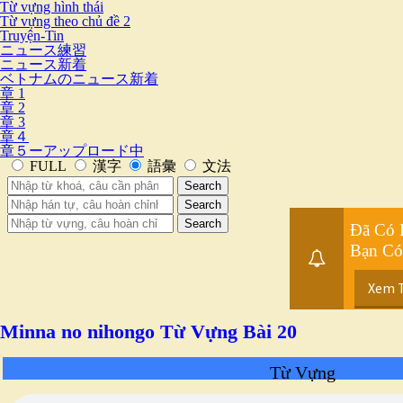
Từ vựng hình thái
Từ vựng theo chủ đề 2
Truyện-Tin
ニュース練習
ニュース新着
ベトナムのニュース新着
章 1
章 2
章 3
章４
章５ーアップロード中
Đã Có 
Bạn Có
Xem 
Minna no nihongo Từ Vựng Bài 20
Từ Vựng