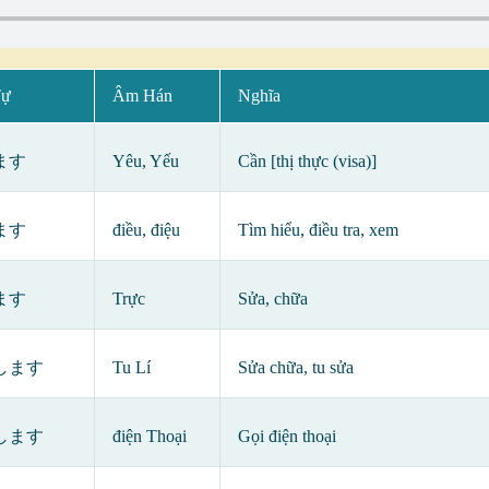
Tự
Âm Hán
Nghĩa
ます
Yêu, Yếu
Cần [thị thực (visa)]
ます
điều, điệu
Tìm hiểu, điều tra, xem
ます
Trực
Sửa, chữa
します
Tu Lí
Sửa chữa, tu sửa
します
điện Thoại
Gọi điện thoại