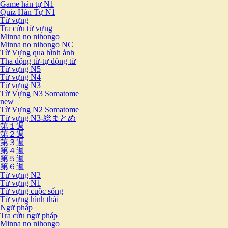
Game hán tự N1
Quiz Hán Tự N1
Từ vựng
Tra cứu từ vựng
Minna no nihongo
Minna no nihongo NC
Từ Vựng qua hình ảnh
Tha động từ-tự động từ
Từ vựng N5
Từ vựng N4
Từ vựng N3
Từ Vựng N3 Somatome
new
Từ Vựng N2 Somatome
Từ vựng N3-総まとめ
第１週
第２週
第３週
第４週
第５週
第６週
Từ vựng N2
Từ vựng N1
Từ vựng cuộc sống
Từ vựng hình thái
Ngữ pháp
Tra cứu ngữ pháp
Minna no nihongo