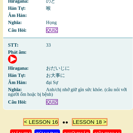
のど
喉
Họng
QUIZ
33
おだいじに
お大事に
đại Sự
Anh/chị nhớ giữ gìn sức khỏe. (câu nói với
người ốm hoặc bị bệnh)
QUIZ
< LESSON 16
LESSON 18 >
●●