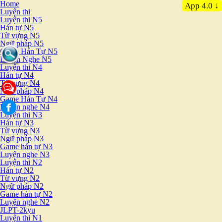
Home
App 4.0 ↓
Luyện thi
Luyện thi N5
Hán tự N5
Từ vựng N5
Ngữ pháp N5
Game Hán Tự N5
Luyện Nghe N5
Luyện thi N4
Hán tự N4
Từ vựng N4
Ngữ pháp N4
Game Hán Tự N4
Luyện nghe N4
Luyện thi N3
Hán tự N3
Từ vựng N3
Ngữ pháp N3
Game hán tự N3
Luyện nghe N3
Luyện thi N2
Hán tự N2
Từ vựng N2
Ngữ pháp N2
Game hán tự N2
Luyện nghe N2
JLPT-2kyu
Luyện thi N1