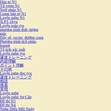
Hán tự N1
Từ vựng N1
Ngữ pháp N1
Game hán tự N1
Luyện nghe N1
JLPT-1kyu
Luyện toán ryu
phương trình thức,lượng
giác
Dãy số, vector, đường cong
Phương trình tích phân,
logarit
Tổ hợp xác suất
Luyện nghe ryu
速攻トレーニング
内容理解
ポイント理解
その他
Luyện nghe đọc ryu
速攻トレーニング
相談
発表
実用
Luyện nghe
Luyện nghe Sơ Cấp
Đề thi N5
Đề thi N4
Nghe Hiểu Mỗi Ngày