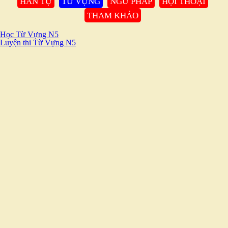
HÁN TỰ
TỪ VỰNG
NGỮ PHÁP
HỘI THOẠI
THAM KHẢO
Học Từ Vựng N5
Luyện thi Từ Vựng N5