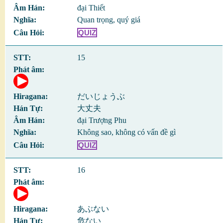
đại Thiết
Quan trọng, quý giá
QUIZ
15
だいじょうぶ
大丈夫
đại Trượng Phu
Không sao, không có vấn đề gì
QUIZ
16
あぶない
危ない