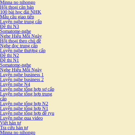
Minna no nihongo
Hội thoại căn bản
100 bài học đài NHK
Mẫu câu giao tiếp
Luyện nghe trung cấp
Đề thi N3
Somatome-nghe
Nghe Hiểu Mỗi Ngày
Hội thoại theo chủ đề
Nghe đọc trung cấp
Luyện nghe thượng cấp
Đề thi N2
Đề thi N1
Somatome-nghe
Nghe Hiểu Mỗi Ngày
Luyện nghe business 1
Luyện nghe business 2
Luyện nghe N4
Luyện nghe tổng hợp sơ cấp
Luyện nghe tổng hợp trung
cấp
Luyện nghe tổng hợp N2
Luyện nghe tổng hợp N1
Luyện nghe tổng hợp đề ryu
Luyện nghe qua video
Viết hán tự
Tra cứu hán tự
Minna no nihongo