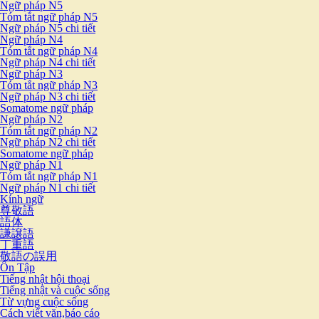
Ngữ pháp N5
Tóm tắt ngữ pháp N5
Ngữ pháp N5 chi tiết
Ngữ pháp N4
Tóm tắt ngữ pháp N4
Ngữ pháp N4 chi tiết
Ngữ pháp N3
Tóm tắt ngữ pháp N3
Ngữ pháp N3 chi tiết
Somatome ngữ pháp
Ngữ pháp N2
Tóm tắt ngữ pháp N2
Ngữ pháp N2 chi tiết
Somatome ngữ pháp
Ngữ pháp N1
Tóm tắt ngữ pháp N1
Ngữ pháp N1 chi tiết
Kính ngữ
尊敬語
語体
謙譲語
丁重語
敬語の誤用
Ôn Tập
Tiếng nhật hội thoại
Tiếng nhật và cuộc sống
Từ vựng cuộc sống
Cách viết văn,báo cáo