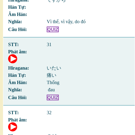
Vì thế, vì vậy, do đó
QUIZ
31
いたい
痛い
Thống
đau
QUIZ
32