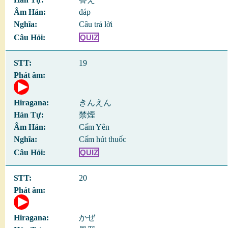
đáp
Câu trả lời
QUIZ
19
きんえん
禁煙
Cấm Yên
Cấm hút thuốc
QUIZ
20
かぜ