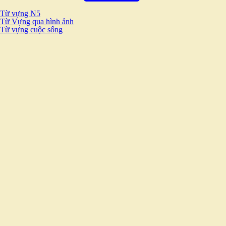
Từ vựng N5
Từ Vựng qua hình ảnh
Từ vựng cuộc sống