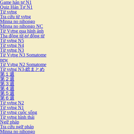
Game hán tự N1
Quiz Hán Tự N1
Từ vựng
Tra cứu từ vựng
Minna no nihongo
Minna no nihongo NC
Từ Vựng qua hình ảnh
Tha động từ-tự động từ
Từ vựng N5
Từ vựng N4
Từ vựng N3
Từ Vựng N3 Somatome
new
Từ Vựng N2 Somatome
Từ vựng N3-総まとめ
第１週
第２週
第３週
第４週
第５週
第６週
Từ vựng N2
Từ vựng N1
Từ vựng cuộc sống
Từ vựng hình thái
Ngữ pháp
Tra cứu ngữ pháp
Minna no nihongo