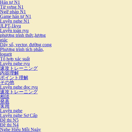
Hán tự N1
Từ vựng N1
Ngữ pháp N1
Game hán tự N1
Luyện nghe N1
JLPT-1kyu
Luyện toán ryu
phương trình thức,lượng
giác
Dãy số, vector, đường cong
Phương trình tích phân,
logarit
Tổ hợp xác suất
Luyện nghe ryu
速攻トレーニング
内容理解
ポイント理解
その他
Luyện nghe đọc ryu
速攻トレーニング
相談
発表
実用
Luyện nghe
Luyện nghe Sơ Cấp
Đề thi N5
Đề thi N4
Nghe Hiểu Mỗi Ngày