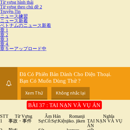
Từ vựng hình thái
Từ vựng theo chủ đề 2
Truyện-Tin
ニュース練習
ニュース新着
ベトナムのニュース新着
章 1
章 2
章 3
章４
章５ーアップロード中
Đã Có Phiên Bản Dành Cho Điện Thoại.
Bạn Có Muốn Dùng Thử ?
Xem Thử
Không nhắc lại
BÀI 37 : TAI NẠN VÀ VỤ ÁN
STT
Từ Vựng
Âm Hán
Romanji
Nghĩa
1
事故・事件
Sự:Cố:Sự:Kiện
jiko. jiken
TAI NẠN VÀ VỤ
ÁN