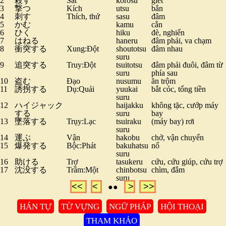
2
殺す
Sát
korosu
giết
3
撃つ
Kích
utsu
bắn
4
刺す
Thích, thứ
sasu
đâm
5
かむ
kamu
cắn
6
ひく
hiku
đè, nghiến
7
はねる
haneru
đâm phải, va chạm
8
衝突する
Xung:Đột
shoutotsu
đâm nhau
suru
9
追突する
Truy:Đột
tsuitotsu
đâm phải đuôi, đâm từ
suru
phía sau
10
盗む
Đạo
nusumu
ăn trộm
11
誘拐する
Dụ:Quải
yuukai
bắt cóc, tống tiền
suru
12
ハイジャック
haijakku
không tặc, cướp máy
する
suru
bay
13
墜落する
Trụy:Lạc
tsuiraku
(máy bay) rơi
suru
14
運ぶ
Vận
hakobu
chở, vận chuyển
15
爆発する
Bộc:Phát
bakuhatsu
nổ
suru
16
助ける
Trợ
tasukeru
cứu, cứu giúp, cứu trợ
17
沈没する
Trầm:Một
chinbotsu
chìm, đắm
suru
<<
<
>
>>
●●
HÁN TỰ
TỪ VỰNG
NGỮ PHÁP
HỘI THOẠI
THAM KHẢO