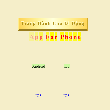
Trang Dành Cho Di Động
A
p
p
F
o
r
P
h
o
n
e
Android
iOS
IOS
IOS