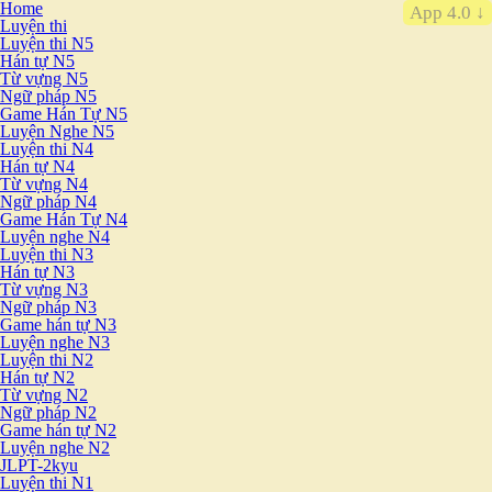
Home
App 4.0 ↓
Luyện thi
Luyện thi N5
Hán tự N5
Từ vựng N5
Ngữ pháp N5
Game Hán Tự N5
Luyện Nghe N5
Luyện thi N4
Hán tự N4
Từ vựng N4
Ngữ pháp N4
Game Hán Tự N4
Luyện nghe N4
Luyện thi N3
Hán tự N3
Từ vựng N3
Ngữ pháp N3
Game hán tự N3
Luyện nghe N3
Luyện thi N2
Hán tự N2
Từ vựng N2
Ngữ pháp N2
Game hán tự N2
Luyện nghe N2
JLPT-2kyu
Luyện thi N1