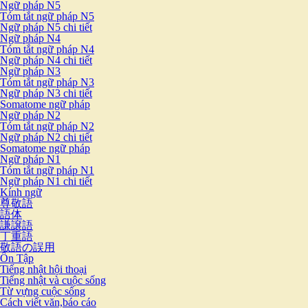
Ngữ pháp N5
Tóm tắt ngữ pháp N5
Ngữ pháp N5 chi tiết
Ngữ pháp N4
Tóm tắt ngữ pháp N4
Ngữ pháp N4 chi tiết
Ngữ pháp N3
Tóm tắt ngữ pháp N3
Ngữ pháp N3 chi tiết
Somatome ngữ pháp
Ngữ pháp N2
Tóm tắt ngữ pháp N2
Ngữ pháp N2 chi tiết
Somatome ngữ pháp
Ngữ pháp N1
Tóm tắt ngữ pháp N1
Ngữ pháp N1 chi tiết
Kính ngữ
尊敬語
語体
謙譲語
丁重語
敬語の誤用
Ôn Tập
Tiếng nhật hội thoại
Tiếng nhật và cuộc sống
Từ vựng cuộc sống
Cách viết văn,báo cáo