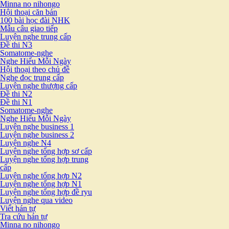
Minna no nihongo
Hội thoại căn bản
100 bài học đài NHK
Mẫu câu giao tiếp
Luyện nghe trung cấp
Đề thi N3
Somatome-nghe
Nghe Hiểu Mỗi Ngày
Hội thoại theo chủ đề
Nghe đọc trung cấp
Luyện nghe thượng cấp
Đề thi N2
Đề thi N1
Somatome-nghe
Nghe Hiểu Mỗi Ngày
Luyện nghe business 1
Luyện nghe business 2
Luyện nghe N4
Luyện nghe tổng hợp sơ cấp
Luyện nghe tổng hợp trung
cấp
Luyện nghe tổng hợp N2
Luyện nghe tổng hợp N1
Luyện nghe tổng hợp đề ryu
Luyện nghe qua video
Viết hán tự
Tra cứu hán tự
Minna no nihongo