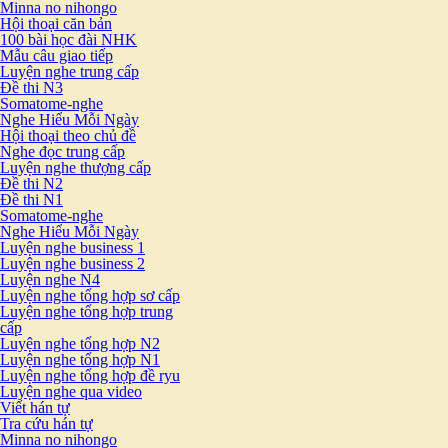
Minna no nihongo
Hội thoại căn bản
100 bài học đài NHK
Mẫu câu giao tiếp
Luyện nghe trung cấp
Đề thi N3
Somatome-nghe
Nghe Hiểu Mỗi Ngày
Hội thoại theo chủ đề
Nghe đọc trung cấp
Luyện nghe thượng cấp
Đề thi N2
Đề thi N1
Somatome-nghe
Nghe Hiểu Mỗi Ngày
Luyện nghe business 1
Luyện nghe business 2
Luyện nghe N4
Luyện nghe tổng hợp sơ cấp
Luyện nghe tổng hợp trung
cấp
Luyện nghe tổng hợp N2
Luyện nghe tổng hợp N1
Luyện nghe tổng hợp đề ryu
Luyện nghe qua video
Viết hán tự
Tra cứu hán tự
Minna no nihongo