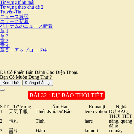
Từ vựng hình thái
Từ vựng theo chủ đề 2
Truyện-Tin
ニュース練習
ニュース新着
ベトナムのニュース新着
章 1
章 2
章 3
章４
章５ーアップロード中
Đã Có Phiên Bản Dành Cho Điện Thoại.
Bạn Có Muốn Dùng Thử ?
Xem Thử
Không nhắc lại
BÀI 32 : DỰ BÁO THỜI TIẾT
STT
Từ Vựng
Âm Hán
Romanji
Nghĩa
1
天気予報
Thiên:Khí:Dữ:Báo
tenki yohou
DỰ BÁO
THỜI TIẾT
2
晴れ
Tình
hare
nắng, quang
đãng
3
曇り
Đàm
kumori
có mây