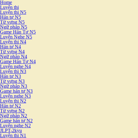
Home
Luyện thi
Luyện thi N5
Hán tự N5
Từ vựng N5
Ngữ pháp N5
Game Hán Tự N5
Luyện Nghe N5
Luyện thi N4
Hán tự N4
Từ vựng N4
Ngữ pháp N4
Game Hán Tự N4
Luyện nghe N4
Luyện thi N3
Hán tự N3
Từ vựng N3
Ngữ pháp N3
Game hán tự N3
Luyện nghe N3
Luyện thi N2
Hán tự N2
Từ vựng N2
Ngữ pháp N2
Game hán tự N2
Luyện nghe N2
JLPT-2kyu
Luyện thi N1