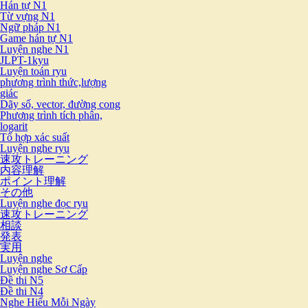
Hán tự N1
Từ vựng N1
Ngữ pháp N1
Game hán tự N1
Luyện nghe N1
JLPT-1kyu
Luyện toán ryu
phương trình thức,lượng
giác
Dãy số, vector, đường cong
Phương trình tích phân,
logarit
Tổ hợp xác suất
Luyện nghe ryu
速攻トレーニング
内容理解
ポイント理解
その他
Luyện nghe đọc ryu
速攻トレーニング
相談
発表
実用
Luyện nghe
Luyện nghe Sơ Cấp
Đề thi N5
Đề thi N4
Nghe Hiểu Mỗi Ngày