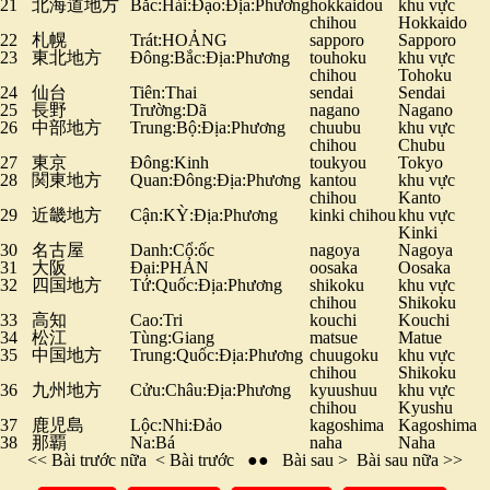
21
北海道地方
Bắc:Hải:Đạo:Địa:Phương
hokkaidou
khu vực
chihou
Hokkaido
22
札幌
Trát:HOẢNG
sapporo
Sapporo
23
東北地方
Đông:Bắc:Địa:Phương
touhoku
khu vực
chihou
Tohoku
24
仙台
Tiên:Thai
sendai
Sendai
25
長野
Trường:Dã
nagano
Nagano
26
中部地方
Trung:Bộ:Địa:Phương
chuubu
khu vực
chihou
Chubu
27
東京
Đông:Kinh
toukyou
Tokyo
28
関東地方
Quan:Đông:Địa:Phương
kantou
khu vực
chihou
Kanto
29
近畿地方
Cận:KỲ:Địa:Phương
kinki chihou
khu vực
Kinki
30
名古屋
Danh:Cổ:ốc
nagoya
Nagoya
31
大阪
Đại:PHẢN
oosaka
Oosaka
32
四国地方
Tứ:Quốc:Địa:Phương
shikoku
khu vực
chihou
Shikoku
33
高知
Cao:Tri
kouchi
Kouchi
34
松江
Tùng:Giang
matsue
Matue
35
中国地方
Trung:Quốc:Địa:Phương
chuugoku
khu vực
chihou
Shikoku
36
九州地方
Cửu:Châu:Địa:Phương
kyuushuu
khu vực
chihou
Kyushu
37
鹿児島
Lộc:Nhi:Đảo
kagoshima
Kagoshima
38
那覇
Na:Bá
naha
Naha
<<
Bài trước nữa
<
Bài trước
●●
Bài sau
>
Bài sau nữa
>>