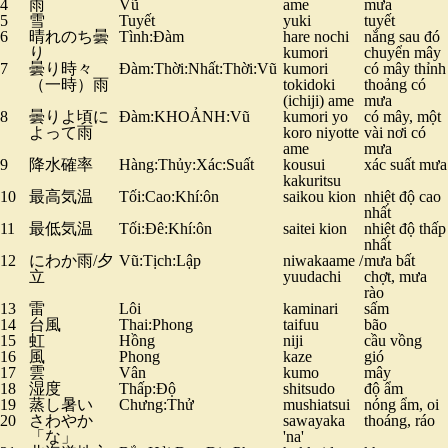
4
雨
Vũ
ame
mưa
5
雪
Tuyết
yuki
tuyết
6
晴れのち曇
Tình:Đàm
hare nochi
nắng sau đó
り
kumori
chuyển mây
7
曇り時々
Đàm:Thời:Nhất:Thời:Vũ
kumori
có mây thỉnh
（一時）雨
tokidoki
thoảng có
(ichiji) ame
mưa
8
曇りよ頃に
Đàm:KHOẢNH:Vũ
kumori yo
có mây, một
よって雨
koro niyotte
vài nơi có
ame
mưa
9
降水確率
Hàng:Thủy:Xác:Suất
kousui
xác suất mưa
kakuritsu
10
最高気温
Tối:Cao:Khí:ôn
saikou kion
nhiệt độ cao
nhất
11
最低気温
Tối:Đê:Khí:ôn
saitei kion
nhiệt độ thấp
nhất
12
にわか雨/夕
Vũ:Tịch:Lập
niwakaame /
mưa bất
立
yuudachi
chợt, mưa
rào
13
雷
Lôi
kaminari
sấm
14
台風
Thai:Phong
taifuu
bão
15
虹
Hồng
niji
cầu vồng
16
風
Phong
kaze
gió
17
雲
Vân
kumo
mây
18
湿度
Thấp:Độ
shitsudo
độ ẩm
19
蒸し暑い
Chưng:Thử
mushiatsui
nóng ẩm, oi
20
さわやか
sawayaka
thoáng, ráo
「な」
'na'