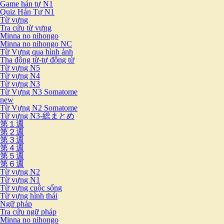
Game hán tự N1
Quiz Hán Tự N1
Từ vựng
Tra cứu từ vựng
Minna no nihongo
Minna no nihongo NC
Từ Vựng qua hình ảnh
Tha động từ-tự động từ
Từ vựng N5
Từ vựng N4
Từ vựng N3
Từ Vựng N3 Somatome
new
Từ Vựng N2 Somatome
Từ vựng N3-総まとめ
第１週
第２週
第３週
第４週
第５週
第６週
Từ vựng N2
Từ vựng N1
Từ vựng cuộc sống
Từ vựng hình thái
Ngữ pháp
Tra cứu ngữ pháp
Minna no nihongo