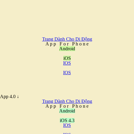
Trang Dành Cho Di Động
A
p
p
F
o
r
P
h
o
n
e
Android
iOS
IOS
IOS
App 4.0 ↓
Trang Dành Cho Di Động
A
p
p
F
o
r
P
h
o
n
e
Android
iOS 4.3
IOS