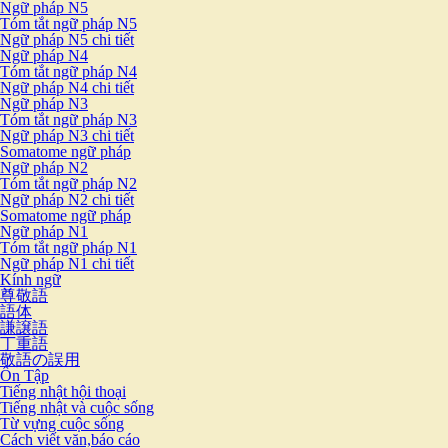
Ngữ pháp N5
Tóm tắt ngữ pháp N5
Ngữ pháp N5 chi tiết
Ngữ pháp N4
Tóm tắt ngữ pháp N4
Ngữ pháp N4 chi tiết
Ngữ pháp N3
Tóm tắt ngữ pháp N3
Ngữ pháp N3 chi tiết
Somatome ngữ pháp
Ngữ pháp N2
Tóm tắt ngữ pháp N2
Ngữ pháp N2 chi tiết
Somatome ngữ pháp
Ngữ pháp N1
Tóm tắt ngữ pháp N1
Ngữ pháp N1 chi tiết
Kính ngữ
尊敬語
語体
謙譲語
丁重語
敬語の誤用
Ôn Tập
Tiếng nhật hội thoại
Tiếng nhật và cuộc sống
Từ vựng cuộc sống
Cách viết văn,báo cáo