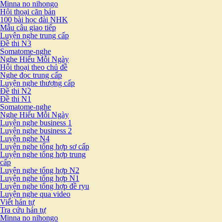
Minna no nihongo
Hội thoại căn bản
100 bài học đài NHK
Mẫu câu giao tiếp
Luyện nghe trung cấp
Đề thi N3
Somatome-nghe
Nghe Hiểu Mỗi Ngày
Hội thoại theo chủ đề
Nghe đọc trung cấp
Luyện nghe thượng cấp
Đề thi N2
Đề thi N1
Somatome-nghe
Nghe Hiểu Mỗi Ngày
Luyện nghe business 1
Luyện nghe business 2
Luyện nghe N4
Luyện nghe tổng hợp sơ cấp
Luyện nghe tổng hợp trung
cấp
Luyện nghe tổng hợp N2
Luyện nghe tổng hợp N1
Luyện nghe tổng hợp đề ryu
Luyện nghe qua video
Viết hán tự
Tra cứu hán tự
Minna no nihongo