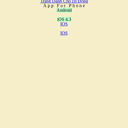
Trang Dành Cho Di Động
A
p
p
F
o
r
P
h
o
n
e
Android
iOS 4.3
IOS
IOS