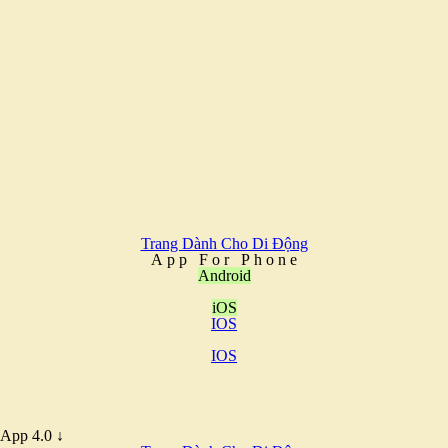
Trang Dành Cho Di Động
A
p
p
F
o
r
P
h
o
n
e
Android
iOS
IOS
IOS
App 4.0 ↓