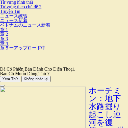
Từ vựng hình thái
Từ vựng theo chủ đề 2
Truyện-Tin
ニュース練習
ニュース新着
ベトナムのニュース新着
章 1
章 2
章 3
章４
章５ーアップロード中
Đã Có Phiên Bản Dành Cho Điện Thoại.
Bạn Có Muốn Dùng Thử ?
Xem Thử
Không nhắc lại
ホーチミ
ン：地下
水路掘り
起こし運
河を復