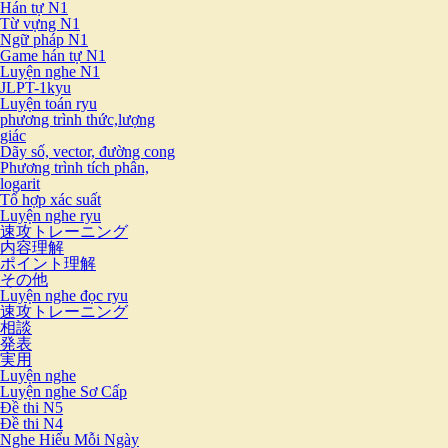
Hán tự N1
Từ vựng N1
Ngữ pháp N1
Game hán tự N1
Luyện nghe N1
JLPT-1kyu
Luyện toán ryu
phương trình thức,lượng
giác
Dãy số, vector, đường cong
Phương trình tích phân,
logarit
Tổ hợp xác suất
Luyện nghe ryu
速攻トレーニング
内容理解
ポイント理解
その他
Luyện nghe đọc ryu
速攻トレーニング
相談
発表
実用
Luyện nghe
Luyện nghe Sơ Cấp
Đề thi N5
Đề thi N4
Nghe Hiểu Mỗi Ngày