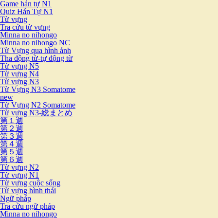
Game hán tự N1
Quiz Hán Tự N1
Từ vựng
Tra cứu từ vựng
Minna no nihongo
Minna no nihongo NC
Từ Vựng qua hình ảnh
Tha động từ-tự động từ
Từ vựng N5
Từ vựng N4
Từ vựng N3
Từ Vựng N3 Somatome
new
Từ Vựng N2 Somatome
Từ vựng N3-総まとめ
第１週
第２週
第３週
第４週
第５週
第６週
Từ vựng N2
Từ vựng N1
Từ vựng cuộc sống
Từ vựng hình thái
Ngữ pháp
Tra cứu ngữ pháp
Minna no nihongo