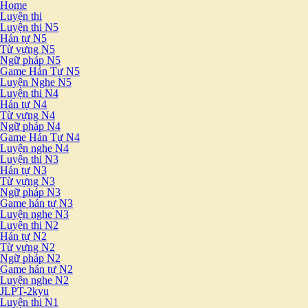
Home
Luyện thi
Luyện thi N5
Hán tự N5
Từ vựng N5
Ngữ pháp N5
Game Hán Tự N5
Luyện Nghe N5
Luyện thi N4
Hán tự N4
Từ vựng N4
Ngữ pháp N4
Game Hán Tự N4
Luyện nghe N4
Luyện thi N3
Hán tự N3
Từ vựng N3
Ngữ pháp N3
Game hán tự N3
Luyện nghe N3
Luyện thi N2
Hán tự N2
Từ vựng N2
Ngữ pháp N2
Game hán tự N2
Luyện nghe N2
JLPT-2kyu
Luyện thi N1