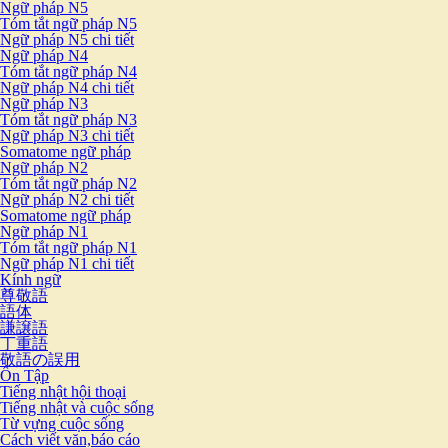
Ngữ pháp N5
Tóm tắt ngữ pháp N5
Ngữ pháp N5 chi tiết
Ngữ pháp N4
Tóm tắt ngữ pháp N4
Ngữ pháp N4 chi tiết
Ngữ pháp N3
Tóm tắt ngữ pháp N3
Ngữ pháp N3 chi tiết
Somatome ngữ pháp
Ngữ pháp N2
Tóm tắt ngữ pháp N2
Ngữ pháp N2 chi tiết
Somatome ngữ pháp
Ngữ pháp N1
Tóm tắt ngữ pháp N1
Ngữ pháp N1 chi tiết
Kính ngữ
尊敬語
語体
謙譲語
丁重語
敬語の誤用
Ôn Tập
Tiếng nhật hội thoại
Tiếng nhật và cuộc sống
Từ vựng cuộc sống
Cách viết văn,báo cáo