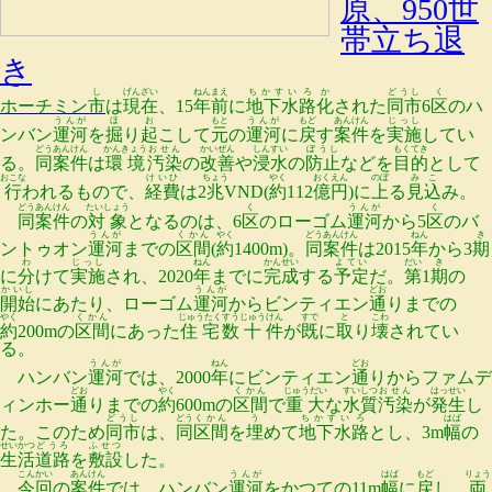
原、950世
帯立ち退
き
し
げんざい
ねん
まえ
ちかすい
ろ
か
どうし
く
ホーチミン
市
は
現在
、15
年
前
に
地下水
路
化
された
同市
6
区
のハ
うんが
ほ
お
もと
うんが
もど
あんけん
じっし
ンバン
運河
を
掘
り
起
こして
元
の
運河
に
戻
す
案件
を
実施
してい
どう
あんけん
かんきょう
おせん
かいぜん
しんすい
ぼうし
もくてき
る。
同
案件
は
環境
汚染
の
改善
や
浸水
の
防止
などを
目的
として
おこな
けいひ
ちょう
やく
おく
えん
のぼ
みこ
行
われるもので、
経費
は2
兆
VND(
約
112
億
円
)に
上
る
見込
み。
どう
あんけん
たいしょう
く
うんが
く
同
案件
の
対象
となるのは、6
区
のローゴム
運河
から5
区
のバ
うんが
くかん
やく
どう
あんけん
ねん
き
ントゥオン
運河
までの
区間
(
約
1400m)。
同
案件
は2015
年
から3
期
わ
じっし
ねん
かんせい
よてい
だい
き
に
分
けて
実施
され、2020
年
までに
完成
する
予定
だ。
第
1
期
の
かいし
うんが
どお
開始
にあたり、ローゴム
運河
からビンティエン
通
りまでの
やく
くかん
じゅうたく
すう
じゅう
けん
すで
と
こわ
約
200mの
区間
にあった
住宅
数
十
件
が
既
に
取
り
壊
されてい
る。
うんが
ねん
どお
ハンバン
運河
では、2000
年
にビンティエン
通
りからファムデ
どお
やく
くかん
じゅうだい
すいしつ
おせん
はっせい
ィンホー
通
りまでの
約
600mの
区間
で
重大
な
水質
汚染
が
発生
し
どうし
どう
くかん
う
ちかすい
ろ
はば
た。このため
同市
は、
同
区間
を
埋
めて
地下水
路
とし、3m
幅
の
せいかつ
どうろ
ふせつ
生活
道路
を
敷設
した。
こんかい
あんけん
うんが
はば
もど
りょう
今回
の
案件
では、ハンバン
運河
をかつての11m
幅
に
戻
し、
両