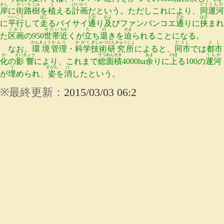
きし
がいろ
じゅ
う
けいかく
どう
うんが
岸
に
街路
樹
を
植
える
計画
だという。ただしこれにより、
同
運河
へいこう
はし
どお
およ
どお
はさ
に
平行
して
走
るバイサイ
通
り
及
びファンバンコエ
通
りに
挟
まれ
くかく
せたい
ちか
た
の
せま
た
区画
の950
世帯
近
くが
立
ち
退
きを
迫
られることになる。
かんきょう
かんり
かがく
ぎじゅつ
けんきゅうじょ
どうし
とし
なお、
環境
管理
・
科学
技術
研究所
によると、
同市
では
都市
か
えいきょう
そう
めんせき
あま
のぼ
うんが
化
の
影響
により、これまで
総
面積
4000ha
余
りに
上
る100の
運河
う
すがた
け
が
埋
められ、
姿
を
消
したという。
※
最終
更新
：
2015/03/03 06:2