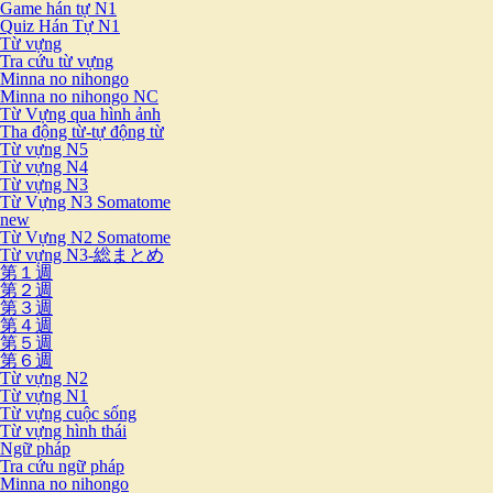
Game hán tự N1
Quiz Hán Tự N1
Từ vựng
Tra cứu từ vựng
Minna no nihongo
Minna no nihongo NC
Từ Vựng qua hình ảnh
Tha động từ-tự động từ
Từ vựng N5
Từ vựng N4
Từ vựng N3
Từ Vựng N3 Somatome
new
Từ Vựng N2 Somatome
Từ vựng N3-総まとめ
第１週
第２週
第３週
第４週
第５週
第６週
Từ vựng N2
Từ vựng N1
Từ vựng cuộc sống
Từ vựng hình thái
Ngữ pháp
Tra cứu ngữ pháp
Minna no nihongo