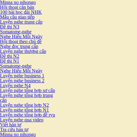
Minna no nihongo
Hội thoại căn bản
100 bài học đài NHK
Mẫu câu giao tiếp
Luyện nghe trung cấp
Đề thi N3
Somatome-nghe
Nghe Hiểu Mỗi Ngày
Hội thoại theo chủ đề
Nghe đọc trung cấp
Luyện nghe thượng cấp
Đề thi N2
Đề thi N1
Somatome-nghe
Nghe Hiểu Mỗi Ngày
Luyện nghe business 1
Luyện nghe business 2
Luyện nghe N4
Luyện nghe tổng hợp sơ cấp
Luyện nghe tổng hợp trung
cấp
Luyện nghe tổng hợp N2
Luyện nghe tổng hợp N1
Luyện nghe tổng hợp đề ryu
Luyện nghe qua video
Viết hán tự
Tra cứu hán tự
Minna no nihongo