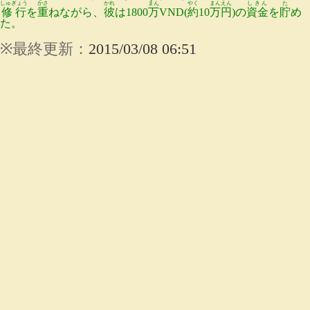
しゅぎょう
かさ
かれ
まん
やく
まん
えん
しきん
た
修行
を
重
ねながら、
彼
は1800
万
VND(
約
10
万
円
)の
資金
を
貯
め
た。
※
最終
更新
：
2015/03/08 06:51