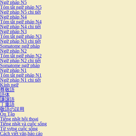
Ngữ pháp N5
Tóm tắt ngữ pháp N5
Ngữ pháp N5 chi tiết
Ngữ pháp N4
Tóm tắt ngữ pháp N4
Ngữ pháp N4 chi tiết
Ngữ pháp N3
Tóm tắt ngữ pháp N3
Ngữ pháp N3 chi tiết
Somatome ngữ pháp
Ngữ pháp N2
Tóm tắt ngữ pháp N2
Ngữ pháp N2 chi tiết
Somatome ngữ pháp
Ngữ pháp N1
Tóm tắt ngữ pháp N1
Ngữ pháp N1 chi tiết
Kính ngữ
尊敬語
語体
謙譲語
丁重語
敬語の誤用
Ôn Tập
Tiếng nhật hội thoại
Tiếng nhật và cuộc sống
Từ vựng cuộc sống
Cách viết văn,báo cáo