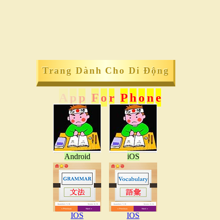
Trang Dành Cho Di Động
A
p
p
F
o
r
P
h
o
n
e
Android
iOS
IOS
IOS