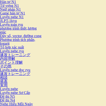
Hán tự N1
Từ vựng N1
Ngữ pháp N1
Game hán tự N1
Luyện nghe N1
JLPT-1kyu
Luyện toán ryu
phương trình thức,lượng
giác
Dãy số, vector, đường cong
Phương trình tích phân,
logarit
Tổ hợp xác suất
Luyện nghe ryu
速攻トレーニング
内容理解
ポイント理解
その他
Luyện nghe đọc ryu
速攻トレーニング
相談
発表
実用
Luyện nghe
Luyện nghe Sơ Cấp
Đề thi N5
Đề thi N4
Nghe Hiểu Mỗi Ngày