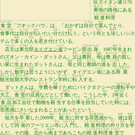
区
ズイタン
通
り76
ばんち
ろじ
番地
の
路地
にある
しょうじん
りょうり
精進
料理
しょくどう
じぶん
えら
食堂
「フオックハウ」は、「おかずは
自分
で
選
んでとり、
しょくじ
だい
じぶん
はら
ぶん
はら
なに
めずら
食事
代
は
自分
が
払
いたい
分
だけ
払
う」という
何
とも
珍
しいシス
おお
ひと
ひ
つ
テムで
多
くの
人
を
惹
き
付
けている。
てんしゅ
とうほく
ぶ
しょう
ぐん
しゅっしん
ねん
う
店主
は
東北
部
タイグエン
省
フービン
郡
出身
、1987
年
生
まれ
ちち
のうみん
はは
きょういん
まず
のズオン・カイン・ダットさん。
父
は
農民
、
母
は
教員
の
貧
し
いえ
う
はは
おな
きょうし
みち
こころざ
い
家
に
生
まれたダットさんは、
母
と
同
じ
教師
の
道
を
志
した。
べんがく
おも
しょう
しょうぎょう
しかし
勉学
は
思
うようにいかず、タイグエン
省
にある
商業
かんこう
たんきだいがく
がっか
てんにゅう
観光
短期大学
のレストラン
学科
に
転入
する。
がくひ
かせ
うんてん
しゅ
ダットさんは、
学費
を
稼
ぐためにバイクタクシーの
運転
手
や
だいく
しょくどう
てんいん
はたら
なか
ねん
ちか
大工
、
食堂
の
店員
などとして
働
いた。こうした
中
、2
年
近
く
しょくひん
かこう
かいしゃ
どうぶつ
せっしょう
しごと
たんとう
とき
食品
加工
会社
で
動物
を
殺生
する
仕事
を
担当
していた
時
には、
ざいあく
かん
罪悪
感
にさいなまれることがあったという。
たんだい
そつぎょう
ねん
せっしょう
たい
ざいあく
かん
かれ
わか
短大
を
卒業
した2009
年
、
殺生
に
対
する
罪悪
感
から、
彼
は
若
どうしょう
てら
にゅうもん
しょうじん
りょうり
つく
かた
まな
くして
同省
のフーリエン
寺
に
入門
し、
精進
料理
の
作
り
方
を
学
ご
きた
みなみ
しょうじん
りょうり
しょくどう
んだ。その
後
、
北
から
南
まであちこちの
精進
料理
食堂
で