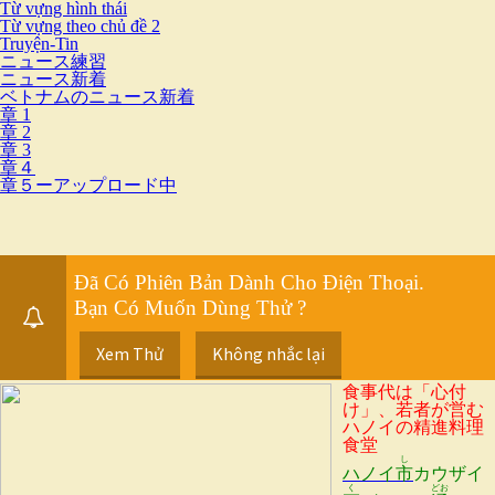
Từ vựng hình thái
Từ vựng theo chủ đề 2
Truyện-Tin
ニュース練習
ニュース新着
ベトナムのニュース新着
章 1
章 2
章 3
章４
章５ーアップロード中
Đã Có Phiên Bản Dành Cho Điện Thoại.
Bạn Có Muốn Dùng Thử ?
Xem Thử
Không nhắc lại
食事代は「心付
け」、若者が営む
ハノイの精進料理
食堂
し
ハノイ
市
カウザイ
く
どお