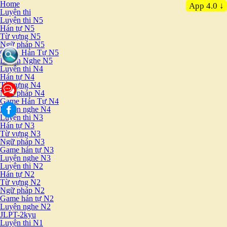
Home
App 4.0 ↓
Luyện thi
Luyện thi N5
Hán tự N5
Từ vựng N5
Ngữ pháp N5
Game Hán Tự N5
Luyện Nghe N5
Luyện thi N4
Hán tự N4
Từ vựng N4
Ngữ pháp N4
Game Hán Tự N4
Luyện nghe N4
Luyện thi N3
Hán tự N3
Từ vựng N3
Ngữ pháp N3
Game hán tự N3
Luyện nghe N3
Luyện thi N2
Hán tự N2
Từ vựng N2
Ngữ pháp N2
Game hán tự N2
Luyện nghe N2
JLPT-2kyu
Luyện thi N1