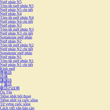
Ngữ pháp N5
Tóm tắt ngữ pháp N5
Ngữ pháp N5 chi tiết
Ngữ pháp N4
Tóm tắt ngữ pháp N4
Ngữ pháp N4 chi tiết
Ngữ pháp N3
Tóm tắt ngữ pháp N3
Ngữ pháp N3 chi tiết
Somatome ngữ pháp
Ngữ pháp N2
Tóm tắt ngữ pháp N2
Ngữ pháp N2 chi tiết
Somatome ngữ pháp
Ngữ pháp N1
Tóm tắt ngữ pháp N1
Ngữ pháp N1 chi tiết
Kính ngữ
尊敬語
語体
謙譲語
丁重語
敬語の誤用
Ôn Tập
Tiếng nhật hội thoại
Tiếng nhật và cuộc sống
Từ vựng cuộc sống
Cách viết văn,báo cáo