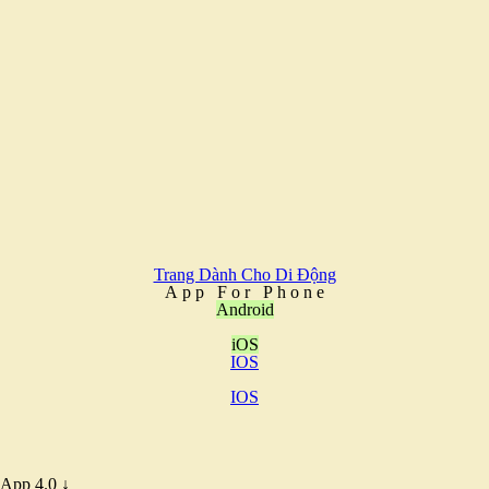
Trang Dành Cho Di Động
A
p
p
F
o
r
P
h
o
n
e
Android
iOS
IOS
IOS
App 4.0 ↓