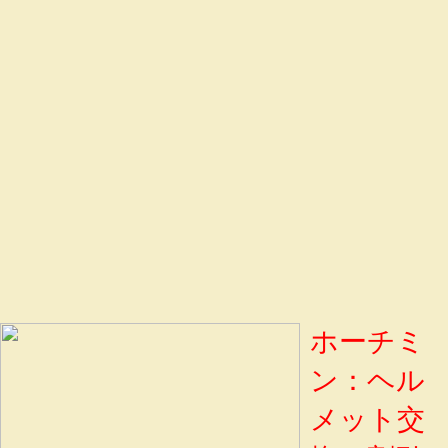
ホーチミ
ン：ヘル
メット交