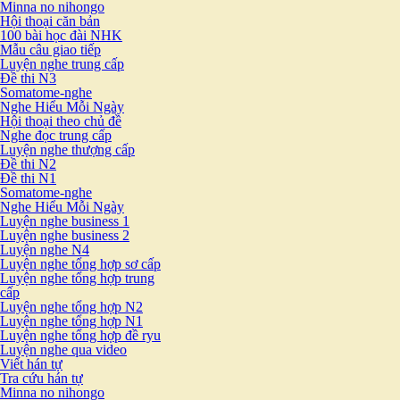
Minna no nihongo
Hội thoại căn bản
100 bài học đài NHK
Mẫu câu giao tiếp
Luyện nghe trung cấp
Đề thi N3
Somatome-nghe
Nghe Hiểu Mỗi Ngày
Hội thoại theo chủ đề
Nghe đọc trung cấp
Luyện nghe thượng cấp
Đề thi N2
Đề thi N1
Somatome-nghe
Nghe Hiểu Mỗi Ngày
Luyện nghe business 1
Luyện nghe business 2
Luyện nghe N4
Luyện nghe tổng hợp sơ cấp
Luyện nghe tổng hợp trung
cấp
Luyện nghe tổng hợp N2
Luyện nghe tổng hợp N1
Luyện nghe tổng hợp đề ryu
Luyện nghe qua video
Viết hán tự
Tra cứu hán tự
Minna no nihongo