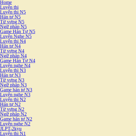
Home
Luyện thi
Luyện thi N5
Hán tự N5
Từ vựng N5
Ngữ pháp N5
Game Hán Tự N5
Luyện Nghe N5
Luyện thi N4
Hán tự N4
Từ vựng N4
Ngữ pháp N4
Game Hán Tự N4
Luyện nghe N4
Luyện thi N3
Hán tự N3
Từ vựng N3
Ngữ pháp N3
Game hán tự N3
Luyện nghe N3
Luyện thi N2
Hán tự N2
Từ vựng N2
Ngữ pháp N2
Game hán tự N2
Luyện nghe N2
JLPT-2kyu
Luyện thi N1