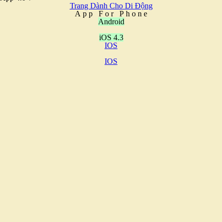
Trang Dành Cho Di Động
A
p
p
F
o
r
P
h
o
n
e
Android
iOS 4.3
IOS
IOS