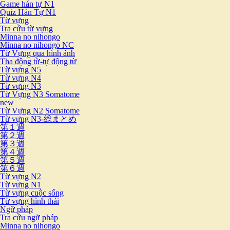
Game hán tự N1
Quiz Hán Tự N1
Từ vựng
Tra cứu từ vựng
Minna no nihongo
Minna no nihongo NC
Từ Vựng qua hình ảnh
Tha động từ-tự động từ
Từ vựng N5
Từ vựng N4
Từ vựng N3
Từ Vựng N3 Somatome
new
Từ Vựng N2 Somatome
Từ vựng N3-総まとめ
第１週
第２週
第３週
第４週
第５週
第６週
Từ vựng N2
Từ vựng N1
Từ vựng cuộc sống
Từ vựng hình thái
Ngữ pháp
Tra cứu ngữ pháp
Minna no nihongo