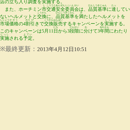
店
の
立
ち
入
り
調査
を
実施
する。
し
こうつう
あんぜん
いいん
かい
ひんしつ
きじゅん
たっ
また、ホーチミン
市
交通
安全
委員
会
は、
品質
基準
に
達
してい
こうかん
ひんしつ
きじゅん
み
ないヘルメットと
交換
に、
品質
基準
を
満
たしたヘルメットを
しじょう
かかく
わり
び
こうかん
はんばい
じっし
市場
価格
の4
割
引
きで
交換
販売
するキャンペーンを
実施
する。
にち
だんかい
わ
ねんかん
このキャンペーンは5月11
日
から3
段階
に
分
けて3
年間
にわたり
じっし
よてい
実施
される
予定
。
※
最終
更新
：
2013年4月12日10:51