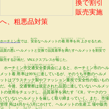
換で割引
販売実施
へ、粗悪品対策
し
あんぜん
ちゃくよう
りつ
こうじょう
ホーチミン
市
では、
安全
なヘルメットの
着用
率
を
向上
させるため、
ひんしつ
わる
こうかん
ひんしつ
きじゅん
み
わりやす
品質
の
悪
いヘルメットと
交換
で
品質
基準
を
満
たすヘルメットを
割安
で
はんばい
けいかく
ほう
販売
する
計画
だ。VNエクスプレスが
報
じた。
し
こうつう
あんぜん
いいん
かい
し
ホーチミン
市
交通
安全
委員
会
によると、ホーチミン
市
のヘル
ちゃくよう
りつ
たっ
はんすう
メット
着用
率
は99％に
達
しているが、そのうち
半数
のヘルメ
せい
じゅうし
あんぜん
せい
ひく
ットはプラスチック
製
やファッション
重視
で
安全
性
の
低
いもの
こんご
こうつう
けいさつ
きてい
ひんしつ
たっ
だ。
今後
、
交通
警察
は
規定
された
品質
に
達
していないヘルメッ
しよう
ひんしつ
きじゅん
み
トの
使用
をチェックし、
品質
基準
を
満
たす「CR」マークのつ
きび
と
し
しじょう
いていないヘルメットを
厳
しく
取
り
締
まっていく。また、
市場
かんり
きょく
がつ
がつ
せいさん
こうじょう
はんばい
管理
局
は4
月
から5
月
にかけて、ヘルメットの
生産
工場
や
販売
てん
た
い
ちょうさ
じっし