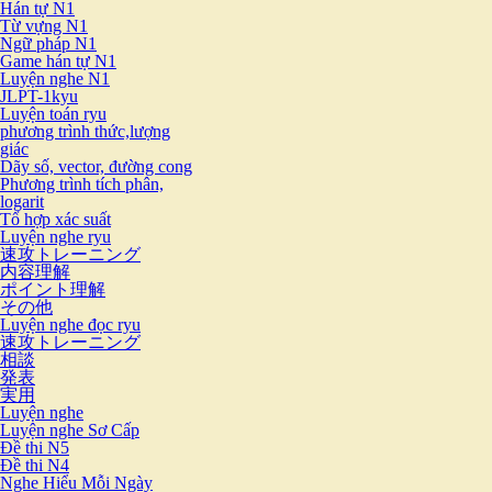
Hán tự N1
Từ vựng N1
Ngữ pháp N1
Game hán tự N1
Luyện nghe N1
JLPT-1kyu
Luyện toán ryu
phương trình thức,lượng
giác
Dãy số, vector, đường cong
Phương trình tích phân,
logarit
Tổ hợp xác suất
Luyện nghe ryu
速攻トレーニング
内容理解
ポイント理解
その他
Luyện nghe đọc ryu
速攻トレーニング
相談
発表
実用
Luyện nghe
Luyện nghe Sơ Cấp
Đề thi N5
Đề thi N4
Nghe Hiểu Mỗi Ngày