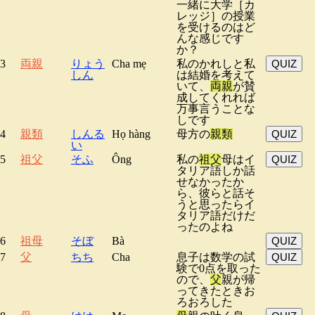
一緒に大学［カ
レッジ］の授業
を受けるのはど
んな感じです
か？
3
両親
りょう
Cha mẹ
私のかれしと私
QUIZ
しん
は結婚を考えて
いて、
両親
が賛
成してくれれば
万事言うことな
しです
4
親類
しんる
Họ hàng
母方の
親類
QUIZ
い
5
祖父
そふ
Ông
私の
祖父
母はイ
QUIZ
タリア語しか話
せなかったか
ら、彼らと話そ
うと思ったらイ
タリア語だけだ
ったのよね
6
祖母
そぼ
Bà
QUIZ
7
父
ちち
Cha
息子は数学の試
QUIZ
験で0点を取った
ので、
父
親が帰
ってきたときお
ろおろした