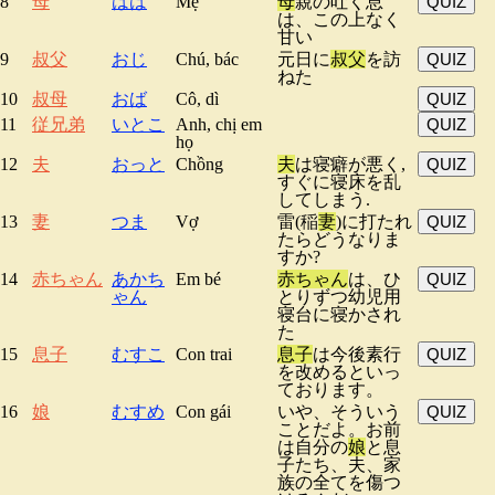
8
母
はは
Mẹ
母
親の吐く息
QUIZ
は、この上なく
甘い
9
叔父
おじ
Chú, bác
元日に
叔父
を訪
QUIZ
ねた
10
叔母
おば
Cô, dì
QUIZ
11
従兄弟
いとこ
Anh, chị em
QUIZ
họ
12
夫
おっと
Chồng
夫
は寝癖が悪く,
QUIZ
すぐに寝床を乱
してしまう.
13
妻
つま
Vợ
雷(稲
妻
)に打たれ
QUIZ
たらどうなりま
すか?
14
赤ちゃん
あかち
Em bé
赤ちゃん
は、ひ
QUIZ
ゃん
とりずつ幼児用
寝台に寝かされ
た
15
息子
むすこ
Con trai
息子
は今後素行
QUIZ
を改めるといっ
ております。
16
娘
むすめ
Con gái
いや、そういう
QUIZ
ことだよ。お前
は自分の
娘
と息
子たち、夫、家
族の全てを傷つ