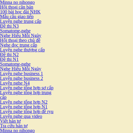
Minna no nihongo
Hội thoại căn bản
100 bài học đài NHK
Mẫu câu giao tiếp
Luyện nghe trung cấp
Đề thi N3
Somatome-nghe
Nghe Hiểu Mỗi Ngày
Hội thoại theo chủ đề
Nghe đọc trung cấp
Luyện nghe thượng cấp
Đề thi N2
Đề thi N1
Somatome-nghe
Nghe Hiểu Mỗi Ngày
Luyện nghe business 1
Luyện nghe business 2
Luyện nghe N4
Luyện nghe tổng hợp sơ cấp
Luyện nghe tổng hợp trung
cấp
Luyện nghe tổng hợp N2
Luyện nghe tổng hợp N1
Luyện nghe tổng hợp đề ryu
Luyện nghe qua video
Viết hán tự
Tra cứu hán tự
Minna no nihongo