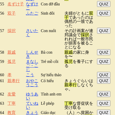
55
名ずけ子
なずけ
Con đỡ đầu
QUIZ
こ
56
双子
ふたご
Sinh đôi
夫婦がともに
双
QUIZ
子
であったのは
偶然の一致であ
った
57
採択
さいた
Con nuôi
その計画案が連
QUIZ
く
邦議会で
採択
さ
れれば一般市民
が損害を被るこ
とになる
58
親戚
しんせ
Bà con
親戚
の家に身
QUIZ
き
を〜
59
孤児
まなし
Trẻ mồ côi
孤児
を養子にす
QUIZ
ご・こ
る
じ
60
孝
こう
Sự hiếu thảo
QUIZ
61
親孝行
おやこ
Có hiếu
きょうぐらいは
QUIZ
うこう
親孝行
しなくち
ゃ。
62
友愛
ゆうあ
Tình anh em
QUIZ
い
63
丁寧
ていね
Lễ phép
丁寧
な督促状を
QUIZ
い
受け取る
64
教育
きょう
Giáo dục
（人）へ貧困か
QUIZ