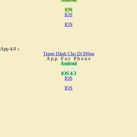
iOS
IOS
IOS
App 4.0 ↓
Trang Dành Cho Di Động
A
p
p
F
o
r
P
h
o
n
e
Android
iOS 4.3
IOS
IOS