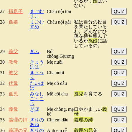
いるが，
姪
はい
ない。
27
孫息子
まごむ
Cháu nội trai
QUIZ
すこ
28
孫娘
まごむ
Cháu nội gái
私は自分の役目
QUIZ
すめ
を果たしている
わ。どんなにひ
孫を待ち望んで
いるか
孫娘
に話
しているの。
29
義父
ぎふ
Bố
QUIZ
chồng,Giượng
30
教母
きょう
Mẹ nuôi
QUIZ
はは
31
教父
きょう
Cha nuôi
QUIZ
ふ
32
代母
だいは
Mẹ đỡ đầu
QUIZ
は
33
孤児
みなし
Mồ côi cha
孤児
を育てる
QUIZ
ご・こ
じ
34
義母
ぎぼ
Mẹ chồng, mẹ
口やかましい
義
QUIZ
kế
母
35
義理の姉
ぎりの
Chị em dâu
義理の姉
QUIZ
あね
36
義理の兄
ぎりの
Anh em rể
義理の兄
弟
QUIZ