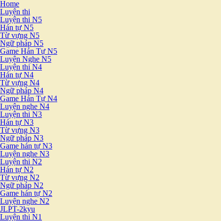
Home
Luyện thi
Luyện thi N5
Hán tự N5
Từ vựng N5
Ngữ pháp N5
Game Hán Tự N5
Luyện Nghe N5
Luyện thi N4
Hán tự N4
Từ vựng N4
Ngữ pháp N4
Game Hán Tự N4
Luyện nghe N4
Luyện thi N3
Hán tự N3
Từ vựng N3
Ngữ pháp N3
Game hán tự N3
Luyện nghe N3
Luyện thi N2
Hán tự N2
Từ vựng N2
Ngữ pháp N2
Game hán tự N2
Luyện nghe N2
JLPT-2kyu
Luyện thi N1