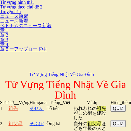
Từ vựng hình thái
Từ vựng theo chủ đề 2
Truyện-Tin
ニュース練習
ニュース新着
ベトナムのニュース新着
章 1
章 2
章 3
章４
章５ーアップロード中
Từ Vựng Tiếng Nhật Về Gia Đình
Từ Vựng Tiếng Nhật Về Gia
Đình
STT
Từ__Vựng
Hiragana
Tiếng_Việt
Ví dụ
Hiểu_thêm
1
祖先
そせん
Tổ tiên
われわれの
祖先
QUIZ
がこの街を建設
した
2
祖父母
そふぼ
Ông bà
自分の
祖父母
ほ
QUIZ
ども年長の人と