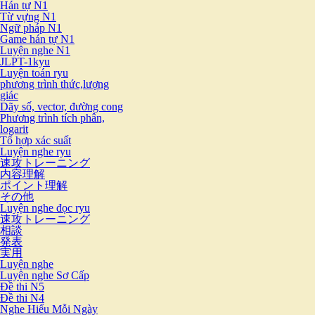
Hán tự N1
Từ vựng N1
Ngữ pháp N1
Game hán tự N1
Luyện nghe N1
JLPT-1kyu
Luyện toán ryu
phương trình thức,lượng
giác
Dãy số, vector, đường cong
Phương trình tích phân,
logarit
Tổ hợp xác suất
Luyện nghe ryu
速攻トレーニング
内容理解
ポイント理解
その他
Luyện nghe đọc ryu
速攻トレーニング
相談
発表
実用
Luyện nghe
Luyện nghe Sơ Cấp
Đề thi N5
Đề thi N4
Nghe Hiểu Mỗi Ngày