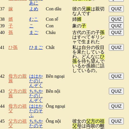
あに
37
嫁
よめ
Con dâu
彼の兄
嫁
は親切
QUIZ
な人です
38
婿
むこ
Con rể
姉
婿
QUIZ
39
子
こ
Con
象の
子
QUIZ
40
孫
まご
Cháu
古代の王の子
孫
QUIZ
はすべてギリシ
ャで生まれた
41
ひ孫
ひまご
Chắt
私は自分の役目
QUIZ
を果たしている
わ。どんなに
ひ
孫
を待ち望んで
いるか孫娘に話
しているの。
42
母方の親
ははか
Bên ngoại
QUIZ
族
たのし
んぞく
43
父方の親
ちちか
Bên nội
QUIZ
族
たのし
んぞく
44
母方の祖
ははか
Ông ngoại
QUIZ
父
たのそ
ふ
45
父方の祖
ちちか
Ông nội
彼女の
父方の祖
QUIZ
父
たのそ
父
母は両親の離