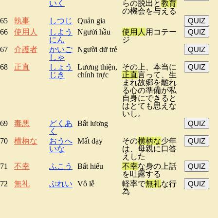
いく
らの脱出と
教育
の機会を与える
65
執事
しつじ
Quản gia
QUIZ
66
使用人
しよう
Người hầu
使用人
用コテー
QUIZ
にん
ジ
67
介護者
かいご
Người dữ trẻ
QUIZ
しゃ
68
正直
しょう
Lương thiện,
その上、本当に
QUIZ
じき
chính trực
正直
言って、生
まれ故郷を離れ
る心の準備が私
自身にできると
はとても思えな
いし。
69
毒悪
どくあ
Bất lương
QUIZ
く
70
横柄な
おうへ
Mất dạy
その
横柄な
少年
QUIZ
いな
は、母親に口答
えした
71
不幸
ふこう
Bất hiếu
不幸
な身の上話
QUIZ
を吐露する
72
無礼
ぶれい
Vô lễ
軽率で
無礼
な行
QUIZ
為