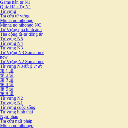
Game hán tự N1
Quiz Hán Tự N1
Từ vựng
Tra cứu từ vựng
Minna no nihongo
Minna no nihongo NC
Từ Vựng qua hình ảnh
Tha động từ-tự động từ
Từ vựng N5
Từ vựng N4
Từ vựng N3
Từ Vựng N3 Somatome
new
Từ Vựng N2 Somatome
Từ vựng N3-総まとめ
第１週
第２週
第３週
第４週
第５週
第６週
Từ vựng N2
Từ vựng N1
Từ vựng cuộc sống
Từ vựng hình thái
Ngữ pháp
Tra cứu ngữ pháp
Minna no nihongo