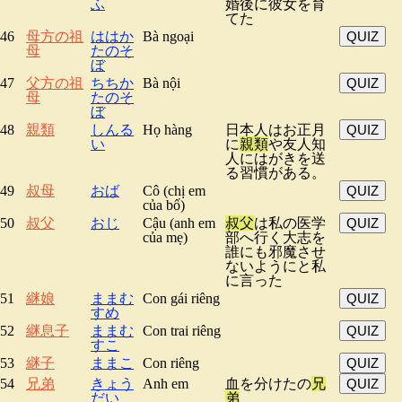
ふ
婚後に彼女を育
てた
46
母方の祖
ははか
Bà ngoại
QUIZ
母
たのそ
ぼ
47
父方の祖
ちちか
Bà nội
QUIZ
母
たのそ
ぼ
48
親類
しんる
Họ hàng
日本人はお正月
QUIZ
い
に
親類
や友人知
人にはがきを送
る習慣がある。
49
叔母
おば
Cô (chị em
QUIZ
của bố)
50
叔父
おじ
Cậu (anh em
叔父
は私の医学
QUIZ
của mẹ)
部へ行く大志を
誰にも邪魔させ
ないようにと私
に言った
51
継娘
ままむ
Con gái riêng
QUIZ
すめ
52
継息子
ままむ
Con trai riêng
QUIZ
すこ
53
継子
ままこ
Con riêng
QUIZ
54
兄弟
きょう
Anh em
血を分けたの
兄
QUIZ
だい
弟