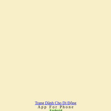
Trang Dành Cho Di Động
A
p
p
F
o
r
P
h
o
n
e
Android