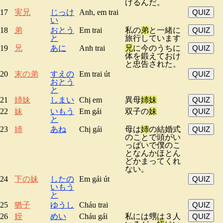
けるんだ。
17
実兄
じっけ
Anh, em trai
QUIZ
い
18
弟
おとう
Em trai
私の
弟
と一緒に
QUIZ
と
旅行しています
19
兄
あに
Anh trai
兄
に今のうちに
QUIZ
体を鍛えておけ
と忠告された。
20
末の弟
すえの
Em trai út
QUIZ
おとう
と
21
姉妹
しまい
Chị em
異母
姉妹
QUIZ
22
妹
いもう
Em gái
双子の
妹
QUIZ
と
23
姉
あね
Chị gái
母は
姉
の結婚式
QUIZ
のことで頭がい
っぱいで僕のこ
となんかほとん
どかまってくれ
ない。
24
下の妹
したの
Em gái út
QUIZ
いもう
と
25
猶子
ゆうし
Cháu trai
QUIZ
26
姪
めい
Cháu gái
私には甥は３人
QUIZ