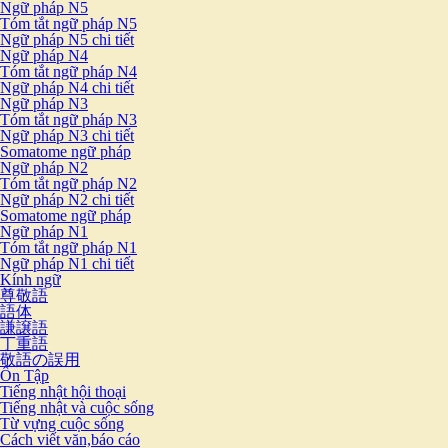
Ngữ pháp N5
Tóm tắt ngữ pháp N5
Ngữ pháp N5 chi tiết
Ngữ pháp N4
Tóm tắt ngữ pháp N4
Ngữ pháp N4 chi tiết
Ngữ pháp N3
Tóm tắt ngữ pháp N3
Ngữ pháp N3 chi tiết
Somatome ngữ pháp
Ngữ pháp N2
Tóm tắt ngữ pháp N2
Ngữ pháp N2 chi tiết
Somatome ngữ pháp
Ngữ pháp N1
Tóm tắt ngữ pháp N1
Ngữ pháp N1 chi tiết
Kính ngữ
尊敬語
語体
謙譲語
丁重語
敬語の誤用
Ôn Tập
Tiếng nhật hội thoại
Tiếng nhật và cuộc sống
Từ vựng cuộc sống
Cách viết văn,báo cáo