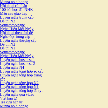
Minna no nihongo
Hội thoại căn bản
100 bài học đài NHK
Mẫu câu giao tiếp
Luyện nghe trung cấp
Đề thi N3
Somatome-nghe
Nghe Hiểu Mỗi Ngày
Hội thoại theo chủ đề
Nghe đọc trung cấp
Luyện nghe thượng cấp
Đề thi N2
Đề thi N1
Somatome-nghe
Nghe Hiểu Mỗi Ngày
Luyện nghe business 1
Luyện nghe business 2
Luyện nghe N4
Luyện nghe tổng hợp sơ cấp
Luyện nghe tổng hợp trung
cấp
Luyện nghe tổng hợp N2
Luyện nghe tổng hợp N1
Luyện nghe tổng hợp đề ryu
Luyện nghe qua video
Viết hán tự
Tra cứu hán tự
Minna no nihongo