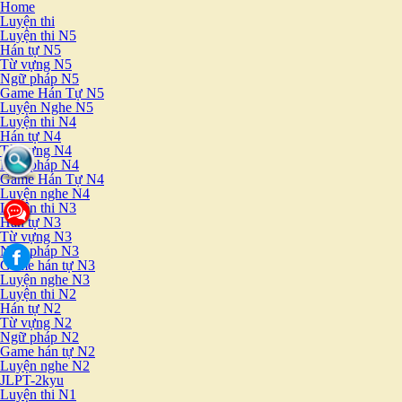
Home
Luyện thi
Luyện thi N5
Hán tự N5
Từ vựng N5
Ngữ pháp N5
Game Hán Tự N5
Luyện Nghe N5
Luyện thi N4
Hán tự N4
Từ vựng N4
Ngữ pháp N4
Game Hán Tự N4
Luyện nghe N4
Luyện thi N3
Hán tự N3
Từ vựng N3
Ngữ pháp N3
Game hán tự N3
Luyện nghe N3
Luyện thi N2
Hán tự N2
Từ vựng N2
Ngữ pháp N2
Game hán tự N2
Luyện nghe N2
JLPT-2kyu
Luyện thi N1