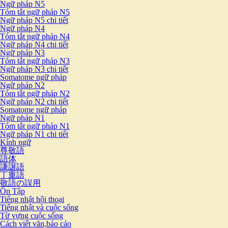
Ngữ pháp N5
Tóm tắt ngữ pháp N5
Ngữ pháp N5 chi tiết
Ngữ pháp N4
Tóm tắt ngữ pháp N4
Ngữ pháp N4 chi tiết
Ngữ pháp N3
Tóm tắt ngữ pháp N3
Ngữ pháp N3 chi tiết
Somatome ngữ pháp
Ngữ pháp N2
Tóm tắt ngữ pháp N2
Ngữ pháp N2 chi tiết
Somatome ngữ pháp
Ngữ pháp N1
Tóm tắt ngữ pháp N1
Ngữ pháp N1 chi tiết
Kính ngữ
尊敬語
語体
謙譲語
丁重語
敬語の誤用
Ôn Tập
Tiếng nhật hội thoại
Tiếng nhật và cuộc sống
Từ vựng cuộc sống
Cách viết văn,báo cáo