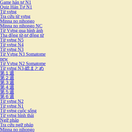
Game hán tự N1
Quiz Hán Tự N1
Từ vựng
Tra cứu từ vựng
Minna no nihongo
Minna no nihongo NC
Từ Vựng qua hình ảnh
Tha động từ-tự động từ
Từ vựng N5
Từ vựng N4
Từ vựng N3
Từ Vựng N3 Somatome
new
Từ Vựng N2 Somatome
Từ vựng N3-総まとめ
第１週
第２週
第３週
第４週
第５週
第６週
Từ vựng N2
Từ vựng N1
Từ vựng cuộc sống
Từ vựng hình thái
Ngữ pháp
Tra cứu ngữ pháp
Minna no nihongo