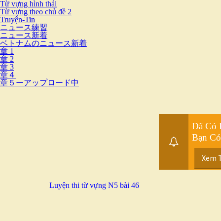
Từ vựng hình thái
Từ vựng theo chủ đề 2
Truyện-Tin
ニュース練習
ニュース新着
ベトナムのニュース新着
章 1
章 2
章 3
章４
章５ーアップロード中
Đã Có 
Bạn Có
Xem 
Luyện thi từ vựng N5 bài 46