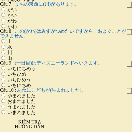
Câu 7 :
まちの東西に(川)があります。
がい
かい
がわ
かわ
Câu 8 :
この(かわ)はみずがつめたいですから、およぐことが
できません。
土
水
川
山
Câu 9 :
(一日目)はディズニーランドへいきます。
いちにちめう
いちひめ
いちひめう
いちにちめ
Câu 10 :
あねにこどもが(生まれました)。
ゆまれました
おまれました
うまれました
いまれました
KIỂM TRA
HƯỚNG DẪN