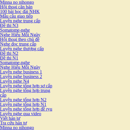
Minna no nihongo
Hội thoại căn bản
100 bài học đài NHK
Mẫu câu giao tiếp
Luyện nghe trung cấp
Đề thi N3
Somatome-nghe
Nghe Hiểu Mỗi Ngày
Hội thoại theo chủ đề
Nghe đọc trung cấp
Luyện nghe thượng cấp
Đề thi N2
Đề thi N1
Somatome-nghe
Nghe Hiểu Mỗi Ngày
Luyện nghe business 1
Luyện nghe business 2
Luyện nghe N4
Luyện nghe tổng hợp sơ cấp
Luyện nghe tổng hợp trung
cấp
Luyện nghe tổng hợp N2
Luyện nghe tổng hợp N1
Luyện nghe tổng hợp đề ryu
Luyện nghe qua video
Viết hán tự
Tra cứu hán tự
Minna no nihongo