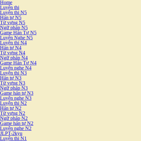
Home
Luyện thi
Luyện thi N5
Hán tự N5
Từ vựng N5
Ngữ pháp N5
Game Hán Tự N5
Luyện Nghe N5
Luyện thi N4
Hán tự N4
Từ vựng N4
Ngữ pháp N4
Game Hán Tự N4
Luyện nghe N4
Luyện thi N3
Hán tự N3
Từ vựng N3
Ngữ pháp N3
Game hán tự N3
Luyện nghe N3
Luyện thi N2
Hán tự N2
Từ vựng N2
Ngữ pháp N2
Game hán tự N2
Luyện nghe N2
JLPT-2kyu
Luyện thi N1