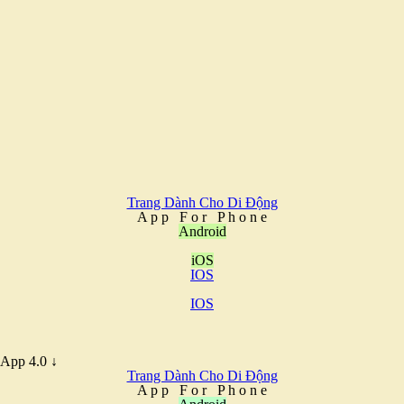
Trang Dành Cho Di Động
A
p
p
F
o
r
P
h
o
n
e
Android
iOS
IOS
IOS
App 4.0 ↓
Trang Dành Cho Di Động
A
p
p
F
o
r
P
h
o
n
e