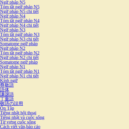
Ngữ pháp N5
Tóm tắt ngữ pháp N5
Ngữ pháp N5 chi tiết
Ngữ pháp N4
Tóm tắt ngữ pháp N4
Ngữ pháp N4 chi tiết
Ngữ pháp N3
Tóm tắt ngữ pháp N3
Ngữ pháp N3 chi tiết
Somatome ngữ pháp
Ngữ pháp N2
Tóm tắt ngữ pháp N2
Ngữ pháp N2 chi tiết
Somatome ngữ pháp
Ngữ pháp N1
Tóm tắt ngữ pháp N1
Ngữ pháp N1 chi tiết
Kính ngữ
尊敬語
語体
謙譲語
丁重語
敬語の誤用
Ôn Tập
Tiếng nhật hội thoại
Tiếng nhật và cuộc sống
Từ vựng cuộc sống
Cách viết văn,báo cáo