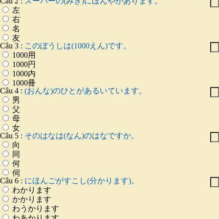
Câu 2 :
スーパーの(みぎ)にほんやがあります。
左
右
名
友
Câu 3 :
このぼうしは(1000えん)です。
1000用
1000円
1000内
1000冊
Câu 4 :
(おんな)のひとがあるいています。
男
父
母
女
Câu 5 :
そのはなは(なん)のはなですか。
向
同
何
伺
Câu 6 :
にほんごがすこし(分かります)。
わかります
かかります
わうかります
わあかります