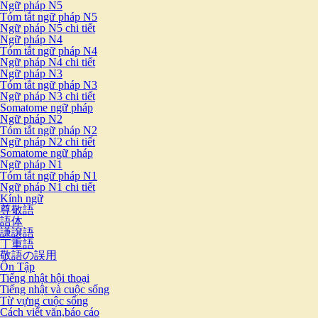
Ngữ pháp N5
Tóm tắt ngữ pháp N5
Ngữ pháp N5 chi tiết
Ngữ pháp N4
Tóm tắt ngữ pháp N4
Ngữ pháp N4 chi tiết
Ngữ pháp N3
Tóm tắt ngữ pháp N3
Ngữ pháp N3 chi tiết
Somatome ngữ pháp
Ngữ pháp N2
Tóm tắt ngữ pháp N2
Ngữ pháp N2 chi tiết
Somatome ngữ pháp
Ngữ pháp N1
Tóm tắt ngữ pháp N1
Ngữ pháp N1 chi tiết
Kính ngữ
尊敬語
語体
謙譲語
丁重語
敬語の誤用
Ôn Tập
Tiếng nhật hội thoại
Tiếng nhật và cuộc sống
Từ vựng cuộc sống
Cách viết văn,báo cáo