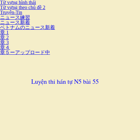
Từ vựng hình thái
Từ vựng theo chủ đề 2
Truyện-Tin
ニュース練習
ニュース新着
ベトナムのニュース新着
章 1
章 2
章 3
章４
章５ーアップロード中
Luyện thi hán tự N5 bài 55