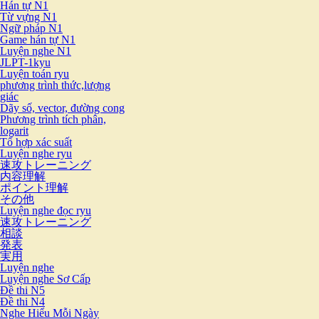
Hán tự N1
Từ vựng N1
Ngữ pháp N1
Game hán tự N1
Luyện nghe N1
JLPT-1kyu
Luyện toán ryu
phương trình thức,lượng
giác
Dãy số, vector, đường cong
Phương trình tích phân,
logarit
Tổ hợp xác suất
Luyện nghe ryu
速攻トレーニング
内容理解
ポイント理解
その他
Luyện nghe đọc ryu
速攻トレーニング
相談
発表
実用
Luyện nghe
Luyện nghe Sơ Cấp
Đề thi N5
Đề thi N4
Nghe Hiểu Mỗi Ngày