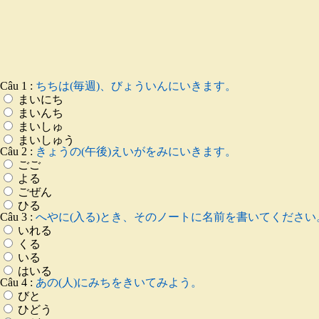
Câu 1 :
ちちは(毎週)、びょういんにいきます。
まいにち
まいんち
まいしゅ
まいしゅう
Câu 2 :
きょうの(午後)えいがをみにいきます。
ごご
よる
ごぜん
ひる
Câu 3 :
へやに(入る)とき、そのノートに名前を書いてくださ
いれる
くる
いる
はいる
Câu 4 :
あの(人)にみちをきいてみよう。
びと
ひどう