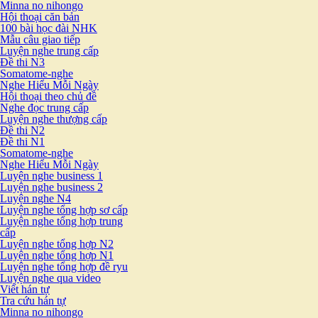
Minna no nihongo
Hội thoại căn bản
100 bài học đài NHK
Mẫu câu giao tiếp
Luyện nghe trung cấp
Đề thi N3
Somatome-nghe
Nghe Hiểu Mỗi Ngày
Hội thoại theo chủ đề
Nghe đọc trung cấp
Luyện nghe thượng cấp
Đề thi N2
Đề thi N1
Somatome-nghe
Nghe Hiểu Mỗi Ngày
Luyện nghe business 1
Luyện nghe business 2
Luyện nghe N4
Luyện nghe tổng hợp sơ cấp
Luyện nghe tổng hợp trung
cấp
Luyện nghe tổng hợp N2
Luyện nghe tổng hợp N1
Luyện nghe tổng hợp đề ryu
Luyện nghe qua video
Viết hán tự
Tra cứu hán tự
Minna no nihongo