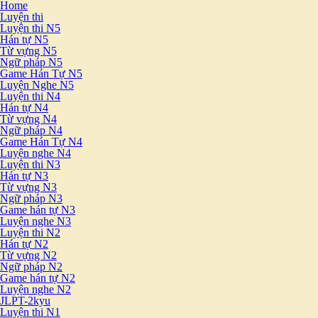
Home
Luyện thi
Luyện thi N5
Hán tự N5
Từ vựng N5
Ngữ pháp N5
Game Hán Tự N5
Luyện Nghe N5
Luyện thi N4
Hán tự N4
Từ vựng N4
Ngữ pháp N4
Game Hán Tự N4
Luyện nghe N4
Luyện thi N3
Hán tự N3
Từ vựng N3
Ngữ pháp N3
Game hán tự N3
Luyện nghe N3
Luyện thi N2
Hán tự N2
Từ vựng N2
Ngữ pháp N2
Game hán tự N2
Luyện nghe N2
JLPT-2kyu
Luyện thi N1