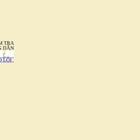
M TRA
G DẪN
/
 LỖI