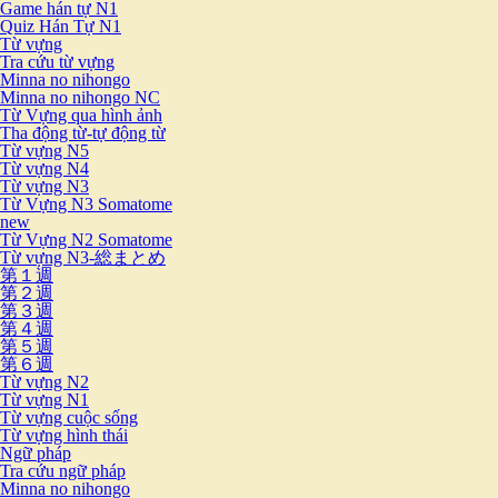
Game hán tự N1
Quiz Hán Tự N1
Từ vựng
Tra cứu từ vựng
Minna no nihongo
Minna no nihongo NC
Từ Vựng qua hình ảnh
Tha động từ-tự động từ
Từ vựng N5
Từ vựng N4
Từ vựng N3
Từ Vựng N3 Somatome
new
Từ Vựng N2 Somatome
Từ vựng N3-総まとめ
第１週
第２週
第３週
第４週
第５週
第６週
Từ vựng N2
Từ vựng N1
Từ vựng cuộc sống
Từ vựng hình thái
Ngữ pháp
Tra cứu ngữ pháp
Minna no nihongo