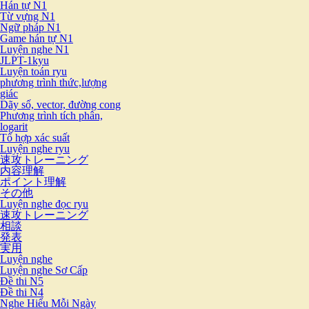
Hán tự N1
Từ vựng N1
Ngữ pháp N1
Game hán tự N1
Luyện nghe N1
JLPT-1kyu
Luyện toán ryu
phương trình thức,lượng
giác
Dãy số, vector, đường cong
Phương trình tích phân,
logarit
Tổ hợp xác suất
Luyện nghe ryu
速攻トレーニング
内容理解
ポイント理解
その他
Luyện nghe đọc ryu
速攻トレーニング
相談
発表
実用
Luyện nghe
Luyện nghe Sơ Cấp
Đề thi N5
Đề thi N4
Nghe Hiểu Mỗi Ngày