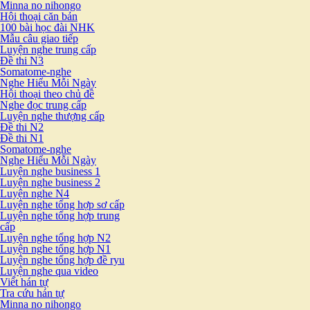
Minna no nihongo
Hội thoại căn bản
100 bài học đài NHK
Mẫu câu giao tiếp
Luyện nghe trung cấp
Đề thi N3
Somatome-nghe
Nghe Hiểu Mỗi Ngày
Hội thoại theo chủ đề
Nghe đọc trung cấp
Luyện nghe thượng cấp
Đề thi N2
Đề thi N1
Somatome-nghe
Nghe Hiểu Mỗi Ngày
Luyện nghe business 1
Luyện nghe business 2
Luyện nghe N4
Luyện nghe tổng hợp sơ cấp
Luyện nghe tổng hợp trung
cấp
Luyện nghe tổng hợp N2
Luyện nghe tổng hợp N1
Luyện nghe tổng hợp đề ryu
Luyện nghe qua video
Viết hán tự
Tra cứu hán tự
Minna no nihongo