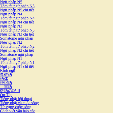
Ngữ pháp N5
Tóm tắt ngữ pháp N5
Ngữ pháp N5 chi tiết
Ngữ pháp N4
Tóm tắt ngữ pháp N4
Ngữ pháp N4 chi tiết
Ngữ pháp N3
Tóm tắt ngữ pháp N3
Ngữ pháp N3 chi tiết
Somatome ngữ pháp
Ngữ pháp N2
Tóm tắt ngữ pháp N2
Ngữ pháp N2 chi tiết
Somatome ngữ pháp
Ngữ pháp N1
Tóm tắt ngữ pháp N1
Ngữ pháp N1 chi tiết
Kính ngữ
尊敬語
語体
謙譲語
丁重語
敬語の誤用
Ôn Tập
Tiếng nhật hội thoại
Tiếng nhật và cuộc sống
Từ vựng cuộc sống
Cách viết văn,báo cáo