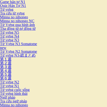
Game hán tự N1
Quiz Hán Tự N1
Từ vựng
Tra cứu từ vựng
Minna no nihongo
Minna no nihongo NC
Từ Vựng qua hình ảnh
Tha động từ-tự động từ
Từ vựng N5
Từ vựng N4
Từ vựng N3
Từ Vựng N3 Somatome
new
Từ Vựng N2 Somatome
Từ vựng N3-総まとめ
第１週
第２週
第３週
第４週
第５週
第６週
Từ vựng N2
Từ vựng N1
Từ vựng cuộc sống
Từ vựng hình thái
Ngữ pháp
Tra cứu ngữ pháp
Minna no nihongo