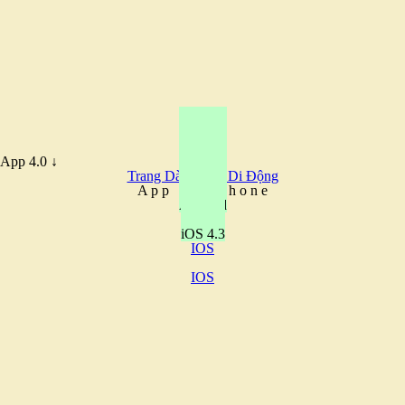
App 4.0 ↓
Trang Dành Cho Di Động
A
p
p
F
o
r
P
h
o
n
e
Android
iOS 4.3
IOS
IOS