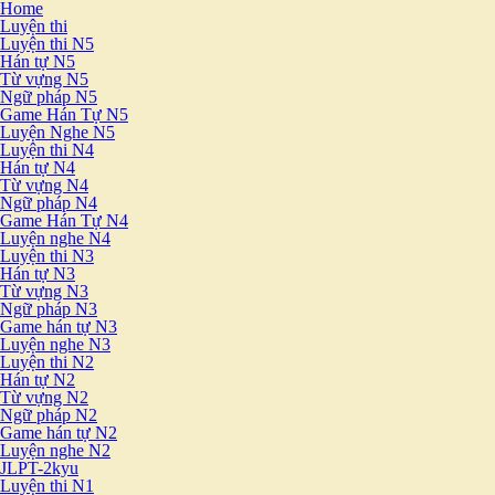
Home
Luyện thi
Luyện thi N5
Hán tự N5
Từ vựng N5
Ngữ pháp N5
Game Hán Tự N5
Luyện Nghe N5
Luyện thi N4
Hán tự N4
Từ vựng N4
Ngữ pháp N4
Game Hán Tự N4
Luyện nghe N4
Luyện thi N3
Hán tự N3
Từ vựng N3
Ngữ pháp N3
Game hán tự N3
Luyện nghe N3
Luyện thi N2
Hán tự N2
Từ vựng N2
Ngữ pháp N2
Game hán tự N2
Luyện nghe N2
JLPT-2kyu
Luyện thi N1