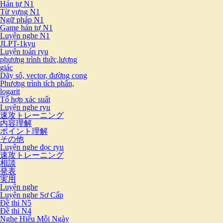
Hán tự N1
Từ vựng N1
Ngữ pháp N1
Game hán tự N1
Luyện nghe N1
JLPT-1kyu
Luyện toán ryu
phương trình thức,lượng
giác
Dãy số, vector, đường cong
Phương trình tích phân,
logarit
Tổ hợp xác suất
Luyện nghe ryu
速攻トレーニング
内容理解
ポイント理解
その他
Luyện nghe đọc ryu
速攻トレーニング
相談
発表
実用
Luyện nghe
Luyện nghe Sơ Cấp
Đề thi N5
Đề thi N4
Nghe Hiểu Mỗi Ngày