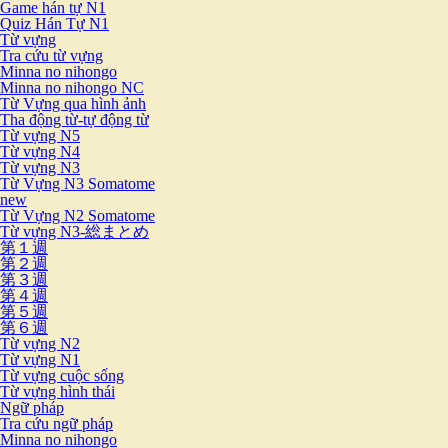
Game hán tự N1
Quiz Hán Tự N1
Từ vựng
Tra cứu từ vựng
Minna no nihongo
Minna no nihongo NC
Từ Vựng qua hình ảnh
Tha động từ-tự động từ
Từ vựng N5
Từ vựng N4
Từ vựng N3
Từ Vựng N3 Somatome
new
Từ Vựng N2 Somatome
Từ vựng N3-総まとめ
第１週
第２週
第３週
第４週
第５週
第６週
Từ vựng N2
Từ vựng N1
Từ vựng cuộc sống
Từ vựng hình thái
Ngữ pháp
Tra cứu ngữ pháp
Minna no nihongo