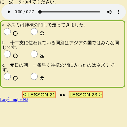
に 🙅 をつけてください。
a. ネズミは神様の門まで走ってきました。
⭕️
🙅
b. 十二支に使われている同別はアジアの国ではみんな同
じです。
⭕️
🙅
c. 元日の朝、一番早く神様の門に入ったのはネズミで
す。
⭕️
🙅
< LESSON 21
LESSON 23 >
●●
Luyện nghe N3