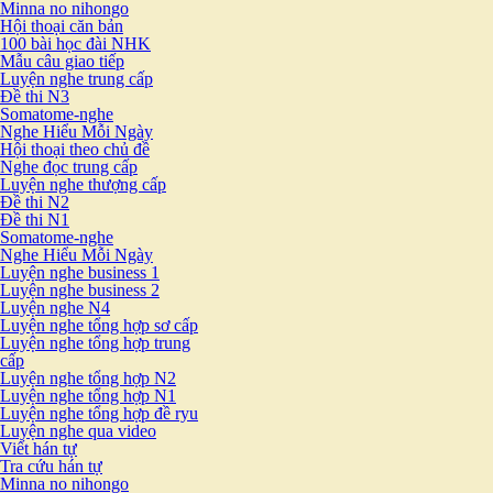
Minna no nihongo
Hội thoại căn bản
100 bài học đài NHK
Mẫu câu giao tiếp
Luyện nghe trung cấp
Đề thi N3
Somatome-nghe
Nghe Hiểu Mỗi Ngày
Hội thoại theo chủ đề
Nghe đọc trung cấp
Luyện nghe thượng cấp
Đề thi N2
Đề thi N1
Somatome-nghe
Nghe Hiểu Mỗi Ngày
Luyện nghe business 1
Luyện nghe business 2
Luyện nghe N4
Luyện nghe tổng hợp sơ cấp
Luyện nghe tổng hợp trung
cấp
Luyện nghe tổng hợp N2
Luyện nghe tổng hợp N1
Luyện nghe tổng hợp đề ryu
Luyện nghe qua video
Viết hán tự
Tra cứu hán tự
Minna no nihongo