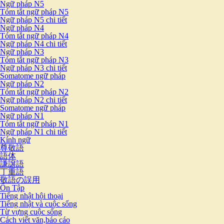
Ngữ pháp N5
Tóm tắt ngữ pháp N5
Ngữ pháp N5 chi tiết
Ngữ pháp N4
Tóm tắt ngữ pháp N4
Ngữ pháp N4 chi tiết
Ngữ pháp N3
Tóm tắt ngữ pháp N3
Ngữ pháp N3 chi tiết
Somatome ngữ pháp
Ngữ pháp N2
Tóm tắt ngữ pháp N2
Ngữ pháp N2 chi tiết
Somatome ngữ pháp
Ngữ pháp N1
Tóm tắt ngữ pháp N1
Ngữ pháp N1 chi tiết
Kính ngữ
尊敬語
語体
謙譲語
丁重語
敬語の誤用
Ôn Tập
Tiếng nhật hội thoại
Tiếng nhật và cuộc sống
Từ vựng cuộc sống
Cách viết văn,báo cáo