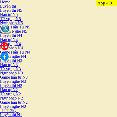
Home
App 4.0 ↓
Luyện thi
Luyện thi N5
Hán tự N5
Từ vựng N5
Ngữ pháp N5
Game Hán Tự N5
Luyện Nghe N5
Luyện thi N4
Hán tự N4
Từ vựng N4
Ngữ pháp N4
Game Hán Tự N4
Luyện nghe N4
Luyện thi N3
Hán tự N3
Từ vựng N3
Ngữ pháp N3
Game hán tự N3
Luyện nghe N3
Luyện thi N2
Hán tự N2
Từ vựng N2
Ngữ pháp N2
Game hán tự N2
Luyện nghe N2
JLPT-2kyu
Luyện thi N1