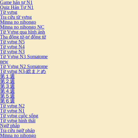
Game hán tự N1
Quiz Hán Tự N1
Từ vựng
Tra cứu từ vựng
Minna no nihongo
Minna no nihongo NC
Từ Vựng qua hình ảnh
Tha động từ-tự động từ
Từ vựng N5
Từ vựng N4
Từ vựng N3
Từ Vựng N3 Somatome
new
Từ Vựng N2 Somatome
Từ vựng N3-総まとめ
第１週
第２週
第３週
第４週
第５週
第６週
Từ vựng N2
Từ vựng N1
Từ vựng cuộc sống
Từ vựng hình thái
Ngữ pháp
Tra cứu ngữ pháp
Minna no nihongo