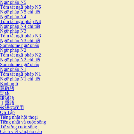
Ngữ pháp N5
Tóm tắt ngữ pháp N5
Ngữ pháp N5 chi tiết
Ngữ pháp N4
Tóm tắt ngữ pháp N4
Ngữ pháp N4 chi tiết
Ngữ pháp N3
Tóm tắt ngữ pháp N3
Ngữ pháp N3 chi tiết
Somatome ngữ pháp
Ngữ pháp N2
Tóm tắt ngữ pháp N2
Ngữ pháp N2 chi tiết
Somatome ngữ pháp
Ngữ pháp N1
Tóm tắt ngữ pháp N1
Ngữ pháp N1 chi tiết
Kính ngữ
尊敬語
語体
謙譲語
丁重語
敬語の誤用
Ôn Tập
Tiếng nhật hội thoại
Tiếng nhật và cuộc sống
Từ vựng cuộc sống
Cách viết văn,báo cáo