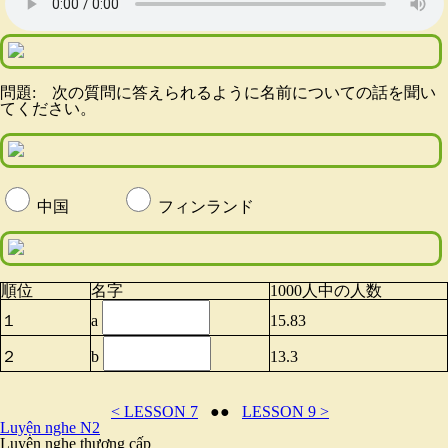
問題: 次の質問に答えられるように名前についての話を聞い
てください。
中国
フィンランド
順位
名字
1000人中の人数
１
a
15.83
２
b
13.3
< LESSON 7
●●
LESSON 9 >
Luyện nghe N2
Luyện nghe thượng cấp