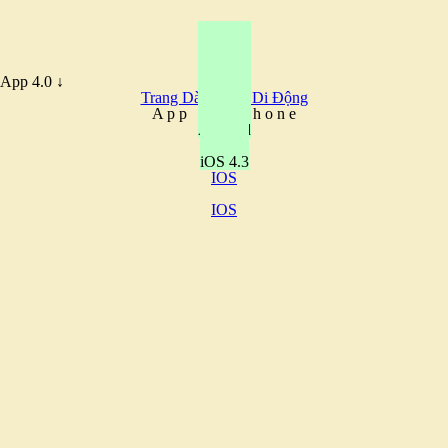
App 4.0 ↓
Trang Dành Cho Di Động
A
p
p
F
o
r
P
h
o
n
e
Android
iOS 4.3
IOS
IOS