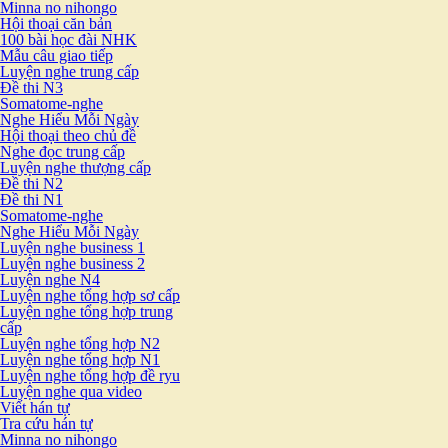
Minna no nihongo
Hội thoại căn bản
100 bài học đài NHK
Mẫu câu giao tiếp
Luyện nghe trung cấp
Đề thi N3
Somatome-nghe
Nghe Hiểu Mỗi Ngày
Hội thoại theo chủ đề
Nghe đọc trung cấp
Luyện nghe thượng cấp
Đề thi N2
Đề thi N1
Somatome-nghe
Nghe Hiểu Mỗi Ngày
Luyện nghe business 1
Luyện nghe business 2
Luyện nghe N4
Luyện nghe tổng hợp sơ cấp
Luyện nghe tổng hợp trung
cấp
Luyện nghe tổng hợp N2
Luyện nghe tổng hợp N1
Luyện nghe tổng hợp đề ryu
Luyện nghe qua video
Viết hán tự
Tra cứu hán tự
Minna no nihongo