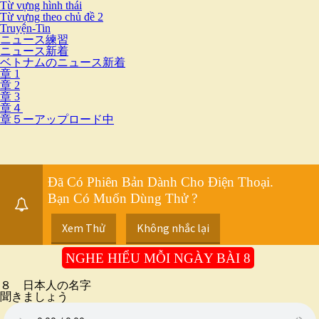
Từ vựng hình thái
Từ vựng theo chủ đề 2
Truyện-Tin
ニュース練習
ニュース新着
ベトナムのニュース新着
章 1
章 2
章 3
章４
章５ーアップロード中
Đã Có Phiên Bản Dành Cho Điện Thoại.
Bạn Có Muốn Dùng Thử ?
Xem Thử
Không nhắc lại
NGHE HIỂU MỖI NGÀY BÀI 8
８ 日本人の名字
聞きましょう