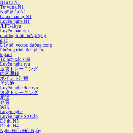
Hán tự N1
Từ vựng N1
Ngữ pháp N1
Game hán tự N1
Luyện nghe N1
JLPT-1kyu
Luyện toán ryu
phương trình thức,lượng
giác
Dãy số, vector, đường cong
Phương trình tích phân,
logarit
Tổ hợp xác suất
Luyện nghe ryu
速攻トレーニング
内容理解
ポイント理解
その他
Luyện nghe đọc ryu
速攻トレーニング
相談
発表
実用
Luyện nghe
Luyện nghe Sơ Cấp
Đề thi N5
Đề thi N4
Nghe Hiểu Mỗi Ngày