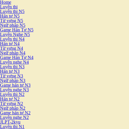
Home
Luyện thi
Luyện thi N5
Hán tự N5
Từ vựng N5
Ngữ pháp N5
Game Hán Tự N5
Luyện Nghe N5
Luyện thi N4
Hán tự N4
Từ vựng N4
Ngữ pháp N4
Game Hán Tự N4
Luyện nghe N4
Luyện thi N3
Hán tự N3
Từ vựng N3
Ngữ pháp N3
Game hán tự N3
Luyện nghe N3
Luyện thi N2
Hán tự N2
Từ vựng N2
Ngữ pháp N2
Game hán tự N2
Luyện nghe N2
JLPT-2kyu
Luyện thi N1