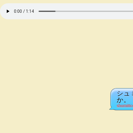
シュ
か。
shumitto