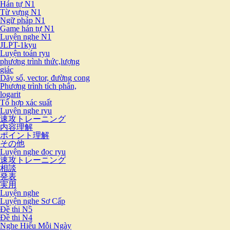
Hán tự N1
Từ vựng N1
Ngữ pháp N1
Game hán tự N1
Luyện nghe N1
JLPT-1kyu
Luyện toán ryu
phương trình thức,lượng
giác
Dãy số, vector, đường cong
Phương trình tích phân,
logarit
Tổ hợp xác suất
Luyện nghe ryu
速攻トレーニング
内容理解
ポイント理解
その他
Luyện nghe đọc ryu
速攻トレーニング
相談
発表
実用
Luyện nghe
Luyện nghe Sơ Cấp
Đề thi N5
Đề thi N4
Nghe Hiểu Mỗi Ngày