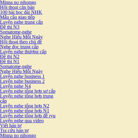
Minna no nihongo
Hội thoại căn bản
100 bài học đài NHK
Mẫu câu giao tiếp
Luyện nghe trung cấp
Đề thi N3
Somatome-nghe
Nghe Hiểu Mỗi Ngày
Hội thoại theo chủ đề
Nghe đọc trung cấp
Luyện nghe thượng cấp
Đề thi N2
Đề thi N1
Somatome-nghe
Nghe Hiểu Mỗi Ngày
Luyện nghe business 1
Luyện nghe business 2
Luyện nghe N4
Luyện nghe tổng hợp sơ cấp
Luyện nghe tổng hợp trung
cấp
Luyện nghe tổng hợp N2
Luyện nghe tổng hợp N1
Luyện nghe tổng hợp đề ryu
Luyện nghe qua video
Viết hán tự
Tra cứu hán tự
Minna no nihongo