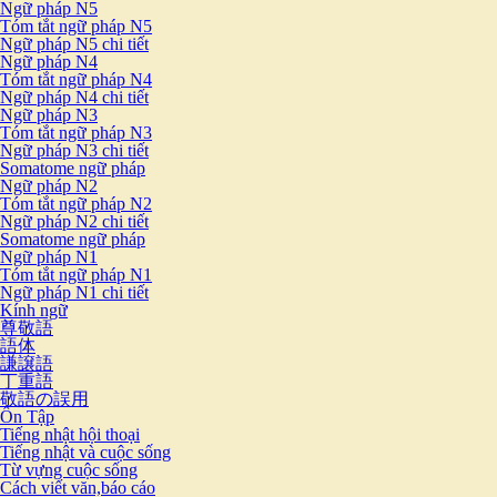
Ngữ pháp N5
Tóm tắt ngữ pháp N5
Ngữ pháp N5 chi tiết
Ngữ pháp N4
Tóm tắt ngữ pháp N4
Ngữ pháp N4 chi tiết
Ngữ pháp N3
Tóm tắt ngữ pháp N3
Ngữ pháp N3 chi tiết
Somatome ngữ pháp
Ngữ pháp N2
Tóm tắt ngữ pháp N2
Ngữ pháp N2 chi tiết
Somatome ngữ pháp
Ngữ pháp N1
Tóm tắt ngữ pháp N1
Ngữ pháp N1 chi tiết
Kính ngữ
尊敬語
語体
謙譲語
丁重語
敬語の誤用
Ôn Tập
Tiếng nhật hội thoại
Tiếng nhật và cuộc sống
Từ vựng cuộc sống
Cách viết văn,báo cáo