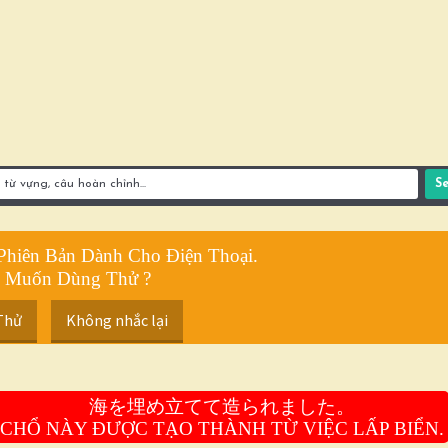
Phiên Bản Dành Cho Điện Thoại.
 Muốn Dùng Thử ?
Thử
Không nhắc lại
海を埋め立てて造られました。
CHỔ NÀY ĐƯỢC TẠO THÀNH TỪ VIỆC LẤP BIỂN.