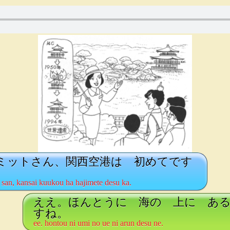
ミットさん、関西空港は 初めてです
 san, kansai kuukou ha hajimete desu ka.
ええ。ほんとうに 海の 上に あ
すね。
ee. hontou ni umi no ue ni arun desu ne.