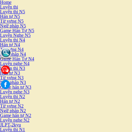
Home
Luyện thi
Luyện thi N5
Hán tự N5
Từ vựng N5
Ngữ pháp N5
Game Hán Tự N5
Luyện Nghe N5
Luyện thi N4
Hán tự N4
Từ vựng N4
Ngữ pháp N4
Game Hán Tự N4
Luyện nghe N4
Luyện thi N3
Hán tự N3
Từ vựng N3
Ngữ pháp N3
Game hán tự N3
Luyện nghe N3
Luyện thi N2
Hán tự N2
Từ vựng N2
Ngữ pháp N2
Game hán tự N2
Luyện nghe N2
JLPT-2kyu
Luyện thi N1