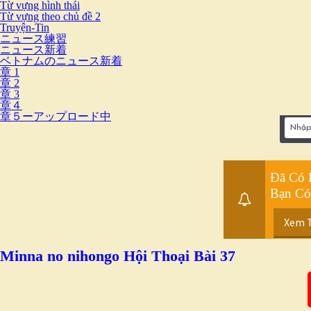
Từ vựng hình thái
Từ vựng theo chủ đề 2
Truyện-Tin
ニュース練習
ニュース新着
ベトナムのニュース新着
章 1
章 2
章 3
章４
章５ーアップロード中
Đã Có 
Bạn Có
Xem 
Minna no nihongo Hội Thoại Bài 37