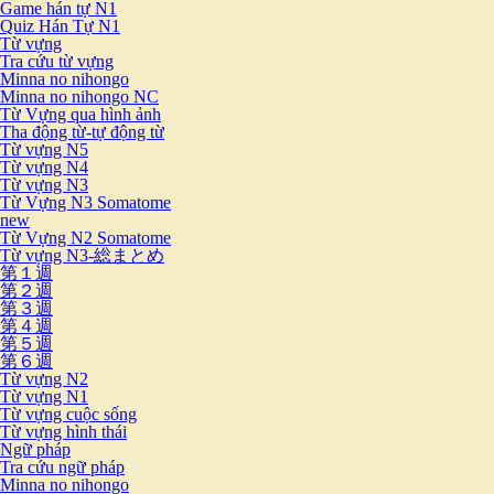
Game hán tự N1
Quiz Hán Tự N1
Từ vựng
Tra cứu từ vựng
Minna no nihongo
Minna no nihongo NC
Từ Vựng qua hình ảnh
Tha động từ-tự động từ
Từ vựng N5
Từ vựng N4
Từ vựng N3
Từ Vựng N3 Somatome
new
Từ Vựng N2 Somatome
Từ vựng N3-総まとめ
第１週
第２週
第３週
第４週
第５週
第６週
Từ vựng N2
Từ vựng N1
Từ vựng cuộc sống
Từ vựng hình thái
Ngữ pháp
Tra cứu ngữ pháp
Minna no nihongo