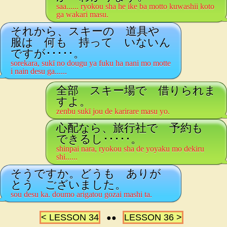
saa...... ryokou sha he ike ba motto kuwashii koto
ga wakari masu.
それから、スキーの 道具や
服は 何も 持って いないん
ですが･････。
sorekara, sukī no dougu ya fuku ha nani mo motte
i nain desu ga......
全部 スキー場で 借りられま
すよ。
zenbu sukī jou de karirare masu yo.
心配なら、旅行社で 予約も
できるし･････。
shinpai nara, ryokou sha de yoyaku mo dekiru
shi......
そうですか。どうも ありが
とう ございました。
sou desu ka. doumo arigatou gozai mashi ta.
< LESSON 34
LESSON 36 >
●●