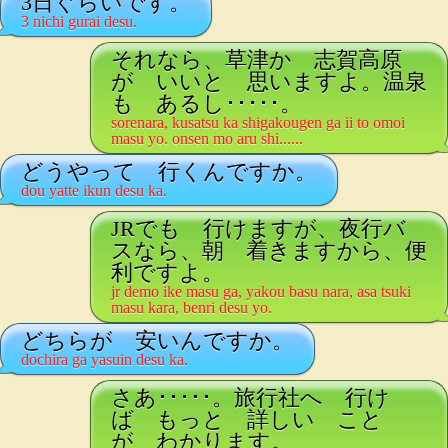
3日ぐらいです。
3 nichi gurai desu.
それなら、草津か 志賀高原
が いいと 思いますよ。温泉
も あるし･････。
sorenara, kusatsu ka shigakougen ga ii to omoi
masu yo. onsen mo aru shi......
どうやって 行くんですか。
dou yatte ikun desu ka.
JRでも 行けますが、夜行バ
スなら、朝 着きますから、便
利ですよ。
jr demo ike masu ga, yakou basu nara, asa tsuki
masu kara, benri desu yo.
どちらが 安いんですか。
dochira ga yasuin desu ka.
さあ･････。旅行社へ 行け
ば もっと 詳しい こと
が わかります。