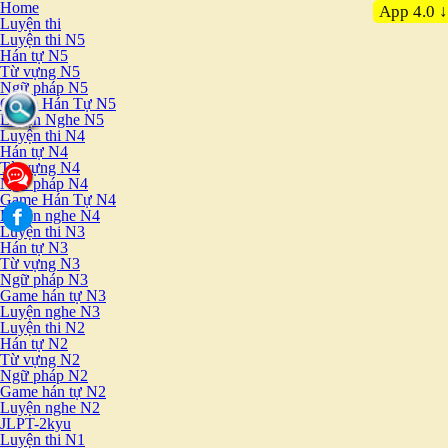
Home
App 4.0 ↓
Luyện thi
Luyện thi N5
Hán tự N5
Từ vựng N5
Ngữ pháp N5
Game Hán Tự N5
Luyện Nghe N5
Luyện thi N4
Hán tự N4
Từ vựng N4
Ngữ pháp N4
Game Hán Tự N4
Luyện nghe N4
Luyện thi N3
Hán tự N3
Từ vựng N3
Ngữ pháp N3
Game hán tự N3
Luyện nghe N3
Luyện thi N2
Hán tự N2
Từ vựng N2
Ngữ pháp N2
Game hán tự N2
Luyện nghe N2
JLPT-2kyu
Luyện thi N1