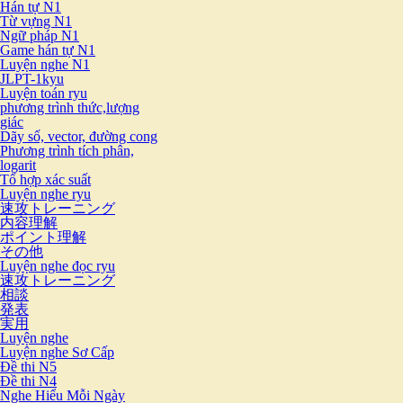
Hán tự N1
Từ vựng N1
Ngữ pháp N1
Game hán tự N1
Luyện nghe N1
JLPT-1kyu
Luyện toán ryu
phương trình thức,lượng
giác
Dãy số, vector, đường cong
Phương trình tích phân,
logarit
Tổ hợp xác suất
Luyện nghe ryu
速攻トレーニング
内容理解
ポイント理解
その他
Luyện nghe đọc ryu
速攻トレーニング
相談
発表
実用
Luyện nghe
Luyện nghe Sơ Cấp
Đề thi N5
Đề thi N4
Nghe Hiểu Mỗi Ngày