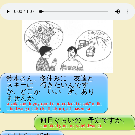
鈴木さん、冬休みに 友達と
スキーに 行きたいんです
が、どこか いい 所、あり
ませんか。
suzuki san, fuyuyasumi ni tomodachi to sukī ni iki
tain desu ga, doko ka ii tokoro, ari masen ka.
何日ぐらいの 予定ですか。
nan nichi gurai no yotei desu ka.