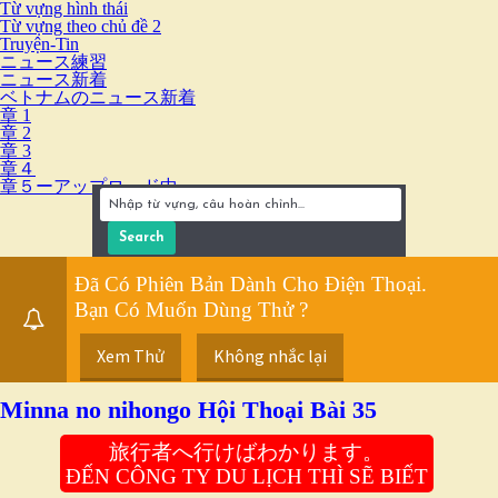
Từ vựng hình thái
Từ vựng theo chủ đề 2
Truyện-Tin
ニュース練習
ニュース新着
ベトナムのニュース新着
章 1
章 2
章 3
章４
章５ーアップロード中
Đã Có Phiên Bản Dành Cho Điện Thoại.
Bạn Có Muốn Dùng Thử ?
Xem Thử
Không nhắc lại
Minna no nihongo Hội Thoại Bài 35
旅行者へ行けばわかります。
ĐẾN CÔNG TY DU LỊCH THÌ SẼ BIẾT