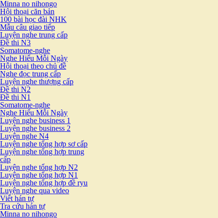
Minna no nihongo
Hội thoại căn bản
100 bài học đài NHK
Mẫu câu giao tiếp
Luyện nghe trung cấp
Đề thi N3
Somatome-nghe
Nghe Hiểu Mỗi Ngày
Hội thoại theo chủ đề
Nghe đọc trung cấp
Luyện nghe thượng cấp
Đề thi N2
Đề thi N1
Somatome-nghe
Nghe Hiểu Mỗi Ngày
Luyện nghe business 1
Luyện nghe business 2
Luyện nghe N4
Luyện nghe tổng hợp sơ cấp
Luyện nghe tổng hợp trung
cấp
Luyện nghe tổng hợp N2
Luyện nghe tổng hợp N1
Luyện nghe tổng hợp đề ryu
Luyện nghe qua video
Viết hán tự
Tra cứu hán tự
Minna no nihongo