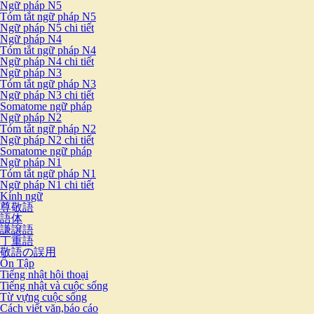
Ngữ pháp N5
Tóm tắt ngữ pháp N5
Ngữ pháp N5 chi tiết
Ngữ pháp N4
Tóm tắt ngữ pháp N4
Ngữ pháp N4 chi tiết
Ngữ pháp N3
Tóm tắt ngữ pháp N3
Ngữ pháp N3 chi tiết
Somatome ngữ pháp
Ngữ pháp N2
Tóm tắt ngữ pháp N2
Ngữ pháp N2 chi tiết
Somatome ngữ pháp
Ngữ pháp N1
Tóm tắt ngữ pháp N1
Ngữ pháp N1 chi tiết
Kính ngữ
尊敬語
語体
謙譲語
丁重語
敬語の誤用
Ôn Tập
Tiếng nhật hội thoại
Tiếng nhật và cuộc sống
Từ vựng cuộc sống
Cách viết văn,báo cáo