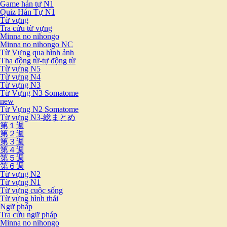
Game hán tự N1
Quiz Hán Tự N1
Từ vựng
Tra cứu từ vựng
Minna no nihongo
Minna no nihongo NC
Từ Vựng qua hình ảnh
Tha động từ-tự động từ
Từ vựng N5
Từ vựng N4
Từ vựng N3
Từ Vựng N3 Somatome
new
Từ Vựng N2 Somatome
Từ vựng N3-総まとめ
第１週
第２週
第３週
第４週
第５週
第６週
Từ vựng N2
Từ vựng N1
Từ vựng cuộc sống
Từ vựng hình thái
Ngữ pháp
Tra cứu ngữ pháp
Minna no nihongo