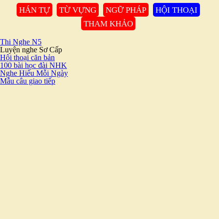
HÁN TỰ
TỪ VỰNG
NGỮ PHÁP
HỘI THOẠI
THAM KHẢO
Thi Nghe N5
Luyện nghe Sơ Cấp
Hội thoại căn bản
100 bài học đài NHK
Nghe Hiểu Mỗi Ngày
Mẫu câu giao tiếp