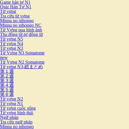
Game hán tự N1
Quiz Hán Tự N1
Từ vựng
Tra cứu từ vựng
Minna no nihongo
Minna no nihongo NC
Từ Vựng qua hình ảnh
Tha động từ-tự động từ
Từ vựng N5
Từ vựng N4
Từ vựng N3
Từ Vựng N3 Somatome
new
Từ Vựng N2 Somatome
Từ vựng N3-総まとめ
第１週
第２週
第３週
第４週
第５週
第６週
Từ vựng N2
Từ vựng N1
Từ vựng cuộc sống
Từ vựng hình thái
Ngữ pháp
Tra cứu ngữ pháp
Minna no nihongo