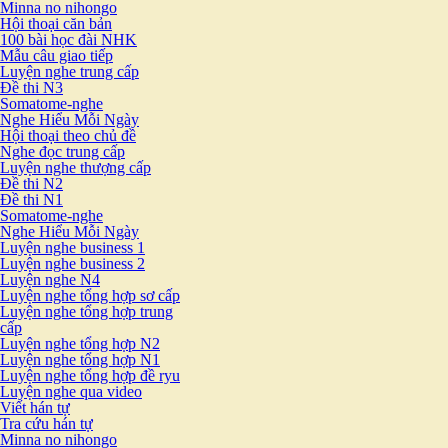
Minna no nihongo
Hội thoại căn bản
100 bài học đài NHK
Mẫu câu giao tiếp
Luyện nghe trung cấp
Đề thi N3
Somatome-nghe
Nghe Hiểu Mỗi Ngày
Hội thoại theo chủ đề
Nghe đọc trung cấp
Luyện nghe thượng cấp
Đề thi N2
Đề thi N1
Somatome-nghe
Nghe Hiểu Mỗi Ngày
Luyện nghe business 1
Luyện nghe business 2
Luyện nghe N4
Luyện nghe tổng hợp sơ cấp
Luyện nghe tổng hợp trung
cấp
Luyện nghe tổng hợp N2
Luyện nghe tổng hợp N1
Luyện nghe tổng hợp đề ryu
Luyện nghe qua video
Viết hán tự
Tra cứu hán tự
Minna no nihongo