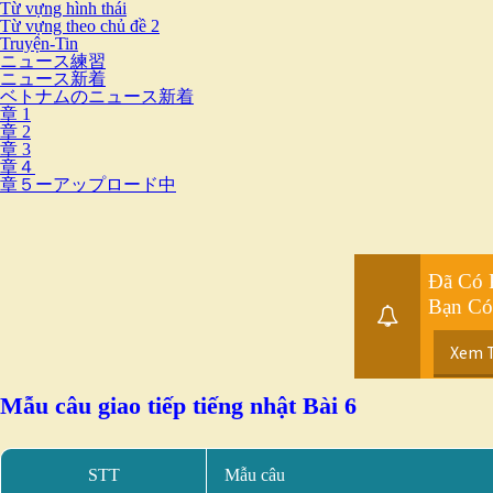
Từ vựng hình thái
Từ vựng theo chủ đề 2
Truyện-Tin
ニュース練習
ニュース新着
ベトナムのニュース新着
章 1
章 2
章 3
章４
章５ーアップロード中
Đã Có 
Bạn Có
Xem 
Mẫu câu giao tiếp tiếng nhật Bài 6
STT
Mẫu câu