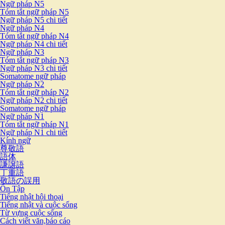
Ngữ pháp N5
Tóm tắt ngữ pháp N5
Ngữ pháp N5 chi tiết
Ngữ pháp N4
Tóm tắt ngữ pháp N4
Ngữ pháp N4 chi tiết
Ngữ pháp N3
Tóm tắt ngữ pháp N3
Ngữ pháp N3 chi tiết
Somatome ngữ pháp
Ngữ pháp N2
Tóm tắt ngữ pháp N2
Ngữ pháp N2 chi tiết
Somatome ngữ pháp
Ngữ pháp N1
Tóm tắt ngữ pháp N1
Ngữ pháp N1 chi tiết
Kính ngữ
尊敬語
語体
謙譲語
丁重語
敬語の誤用
Ôn Tập
Tiếng nhật hội thoại
Tiếng nhật và cuộc sống
Từ vựng cuộc sống
Cách viết văn,báo cáo