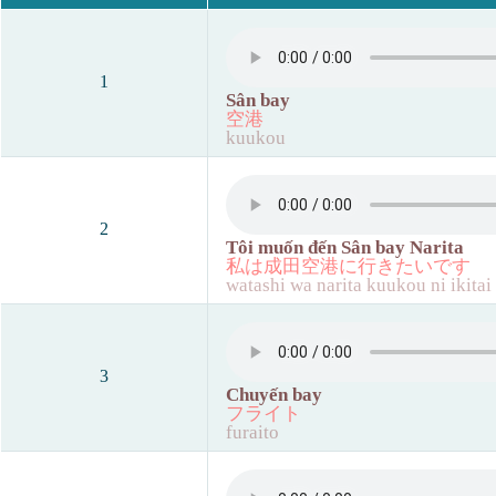
1
Sân bay
空港
kuukou
2
Tôi muốn đến Sân bay Narita
私は成田空港に行きたいです
watashi wa narita kuukou ni ikitai
3
Chuyến bay
フライト
furaito