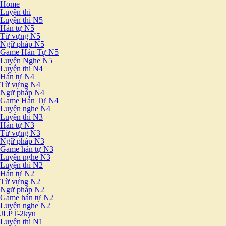
Home
Luyện thi
Luyện thi N5
Hán tự N5
Từ vựng N5
Ngữ pháp N5
Game Hán Tự N5
Luyện Nghe N5
Luyện thi N4
Hán tự N4
Từ vựng N4
Ngữ pháp N4
Game Hán Tự N4
Luyện nghe N4
Luyện thi N3
Hán tự N3
Từ vựng N3
Ngữ pháp N3
Game hán tự N3
Luyện nghe N3
Luyện thi N2
Hán tự N2
Từ vựng N2
Ngữ pháp N2
Game hán tự N2
Luyện nghe N2
JLPT-2kyu
Luyện thi N1