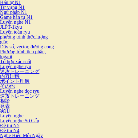
Hán tự N1
Từ vựng N1
Ngữ pháp N1
Game hán tự N1
Luyện nghe N1
JLPT-1kyu
Luyện toán ryu
phương trình thức,lượng
giác
Dãy số, vector, đường cong
Phương trình tích phân,
logarit
Tổ hợp xác suất
Luyện nghe ryu
速攻トレーニング
内容理解
ポイント理解
その他
Luyện nghe đọc ryu
速攻トレーニング
相談
発表
実用
Luyện nghe
Luyện nghe Sơ Cấp
Đề thi N5
Đề thi N4
Nghe Hiểu Mỗi Ngày