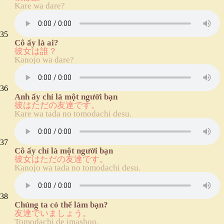
Kare wa dare?
35
Cô ấy là ai?
彼女は誰？
Kanojo wa dare?
36
Anh ấy chỉ là một người bạn
彼はただの友達です。
Kare wa tada no tomodachi desu.
37
Cô ấy chỉ là một người bạn
彼女はただの友達です。
Kanojo wa tada no tomodachi desu.
38
Chúng ta có thể làm bạn?
友達でいましょう。
Tomodachi de imashou.