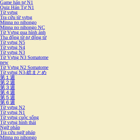
Game hán tự N1
Quiz Hán Tự N1
Từ vựng
Tra cứu từ vựng
Minna no nihongo
Minna no nihongo NC
Từ Vựng qua hình ảnh
Tha động từ-tự động từ
Từ vựng N5
Từ vựng N4
Từ vựng N3
Từ Vựng N3 Somatome
new
Từ Vựng N2 Somatome
Từ vựng N3-総まとめ
第１週
第２週
第３週
第４週
第５週
第６週
Từ vựng N2
Từ vựng N1
Từ vựng cuộc sống
Từ vựng hình thái
Ngữ pháp
Tra cứu ngữ pháp
Minna no nihongo