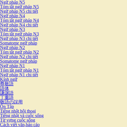
Ngữ pháp N5
Tóm tắt ngữ pháp N5
Ngữ pháp N5 chi tiết
Ngữ pháp N4
Tóm tắt ngữ pháp N4
Ngữ pháp N4 chi tiết
Ngữ pháp N3
Tóm tắt ngữ pháp N3
Ngữ pháp N3 chi tiết
Somatome ngữ pháp
Ngữ pháp N2
Tóm tắt ngữ pháp N2
Ngữ pháp N2 chi tiết
Somatome ngữ pháp
Ngữ pháp N1
Tóm tắt ngữ pháp N1
Ngữ pháp N1 chi tiết
Kính ngữ
尊敬語
語体
謙譲語
丁重語
敬語の誤用
Ôn Tập
Tiếng nhật hội thoại
Tiếng nhật và cuộc sống
Từ vựng cuộc sống
Cách viết văn,báo cáo