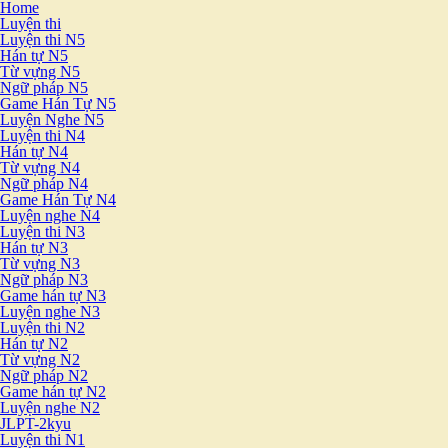
Home
Luyện thi
Luyện thi N5
Hán tự N5
Từ vựng N5
Ngữ pháp N5
Game Hán Tự N5
Luyện Nghe N5
Luyện thi N4
Hán tự N4
Từ vựng N4
Ngữ pháp N4
Game Hán Tự N4
Luyện nghe N4
Luyện thi N3
Hán tự N3
Từ vựng N3
Ngữ pháp N3
Game hán tự N3
Luyện nghe N3
Luyện thi N2
Hán tự N2
Từ vựng N2
Ngữ pháp N2
Game hán tự N2
Luyện nghe N2
JLPT-2kyu
Luyện thi N1