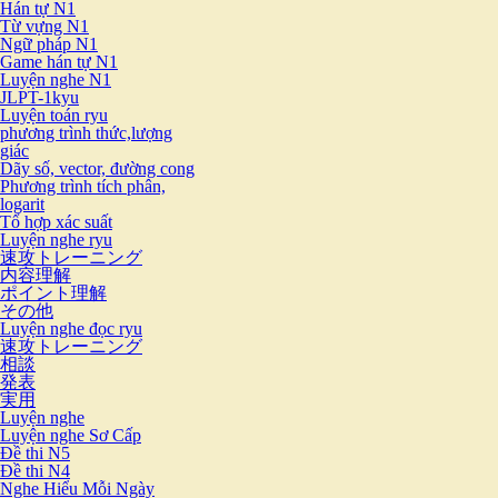
Hán tự N1
Từ vựng N1
Ngữ pháp N1
Game hán tự N1
Luyện nghe N1
JLPT-1kyu
Luyện toán ryu
phương trình thức,lượng
giác
Dãy số, vector, đường cong
Phương trình tích phân,
logarit
Tổ hợp xác suất
Luyện nghe ryu
速攻トレーニング
内容理解
ポイント理解
その他
Luyện nghe đọc ryu
速攻トレーニング
相談
発表
実用
Luyện nghe
Luyện nghe Sơ Cấp
Đề thi N5
Đề thi N4
Nghe Hiểu Mỗi Ngày