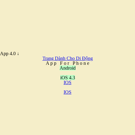
App 4.0 ↓
Trang Dành Cho Di Động
A
p
p
F
o
r
P
h
o
n
e
Android
iOS 4.3
IOS
IOS