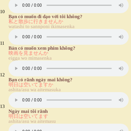
10
Bạn có muốn đi dạo với tôi không?
私と散歩に行きませんか
watashi to sannponi ikimasenka
11
Bán có muốn xem phim không?
映画を見ませんか
eigga wo mimasenka
12
Bạn có rãnh ngày mai không?
明日は空いてますか
ashita/asu wa aitemasuka
13
Ngày mai tôi rãnh
明日は空いてます
ashita/asu wa aitemasu