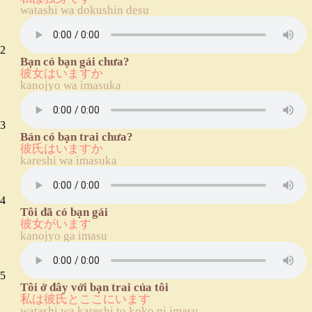
watashi wa dokushin desu
2
Bạn có bạn gái chưa?
彼女はいますか
kanojyo wa imasuka
3
Bán có bạn trai chưa?
彼氏はいますか
kareshi wa imasuka
4
Tôi đã có bạn gái
彼女がいます
kanojyo ga imasu
5
Tôi ở đây với bạn trai của tôi
私は彼氏とここにいます
watashi wa kareshi to koko ni imasu