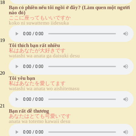
18
Bạn có phiền nếu tôi ngồi ở đây? (Làm quen một người
nào đó)
ここに座ってもいいですか
koko ni suwattemo iidesuka
19
Tôi thích bạn rất nhiều
私はあなたが大好きです
watashi wa anata ga daisuki desu
20
Tôi yêu bạn
私はあなたを愛してます
watashi wa anata wo aishitemasu
21
Bạn rất dễ thương
あなたはとても可愛いです
anata wa totemo kawaii desu