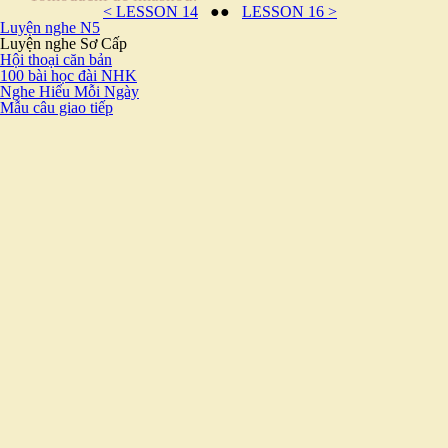
< LESSON 14
●●
LESSON 16 >
Luyện nghe N5
Luyện nghe Sơ Cấp
Hội thoại căn bản
100 bài học đài NHK
Nghe Hiểu Mỗi Ngày
Mẫu câu giao tiếp