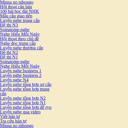
Minna no nihongo
Hội thoại căn bản
100 bài học đài NHK
Mẫu câu giao tiếp
Luyện nghe trung cấp
Đề thi N3
Somatome-nghe
Nghe Hiểu Mỗi Ngày
Hội thoại theo chủ đề
Nghe đọc trung cấp
Luyện nghe thượng cấp
Đề thi N2
Đề thi N1
Somatome-nghe
Nghe Hiểu Mỗi Ngày
Luyện nghe business 1
Luyện nghe business 2
Luyện nghe N4
Luyện nghe tổng hợp sơ cấp
Luyện nghe tổng hợp trung
cấp
Luyện nghe tổng hợp N2
Luyện nghe tổng hợp N1
Luyện nghe tổng hợp đề ryu
Luyện nghe qua video
Viết hán tự
Tra cứu hán tự
Minna no nihongo