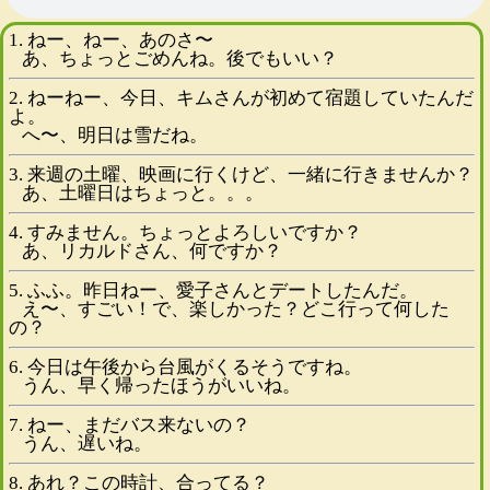
1. ねー、ねー、あのさ〜
あ、ちょっとごめんね。後でもいい？
2. ねーねー、今日、キムさんが初めて宿題していたんだ
よ。
へ〜、明日は雪だね。
3. 来週の土曜、映画に行くけど、一緒に行きませんか？
あ、土曜日はちょっと。。。
4. すみません。ちょっとよろしいですか？
あ、リカルドさん、何ですか？
5. ふふ。昨日ねー、愛子さんとデートしたんだ。
え〜、すごい！で、楽しかった？どこ行って何した
の？
6. 今日は午後から台風がくるそうですね。
うん、早く帰ったほうがいいね。
7. ねー、まだバス来ないの？
うん、遅いね。
8. あれ？この時計、合ってる？