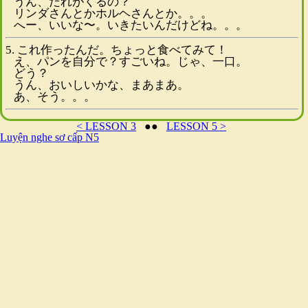
うん、だれがくるの？
リンダさんとかホルヘさんとか。。。
へー、いいな〜。いきたいんだけどね。。。
5. これ作ったんだ。ちょっと食べてみて！
え、パンを自分で？すごいね。じゃ、一口。
どう？
うん、おいしいかな、まあまあ。
あ、そう。。。
< LESSON 3
●●
LESSON 5 >
Luyện nghe sơ cấp N5