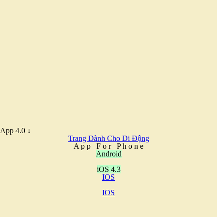
App 4.0 ↓
Trang Dành Cho Di Động
A
p
p
F
o
r
P
h
o
n
e
Android
iOS 4.3
IOS
IOS