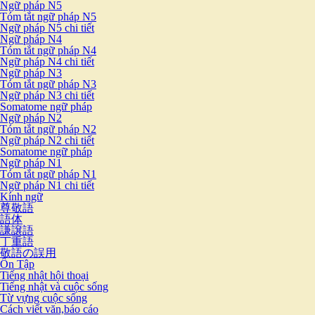
Ngữ pháp N5
Tóm tắt ngữ pháp N5
Ngữ pháp N5 chi tiết
Ngữ pháp N4
Tóm tắt ngữ pháp N4
Ngữ pháp N4 chi tiết
Ngữ pháp N3
Tóm tắt ngữ pháp N3
Ngữ pháp N3 chi tiết
Somatome ngữ pháp
Ngữ pháp N2
Tóm tắt ngữ pháp N2
Ngữ pháp N2 chi tiết
Somatome ngữ pháp
Ngữ pháp N1
Tóm tắt ngữ pháp N1
Ngữ pháp N1 chi tiết
Kính ngữ
尊敬語
語体
謙譲語
丁重語
敬語の誤用
Ôn Tập
Tiếng nhật hội thoại
Tiếng nhật và cuộc sống
Từ vựng cuộc sống
Cách viết văn,báo cáo