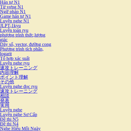
Hán tự N1
Từ vựng N1
Ngữ pháp N1
Game hán tự N1
Luyện nghe N1
JLPT-1kyu
Luyện toán ryu
phương trình thức,lượng
giác
Dãy số, vector, đường cong
Phương trình tích phân,
logarit
Tổ hợp xác suất
Luyện nghe ryu
速攻トレーニング
内容理解
ポイント理解
その他
Luyện nghe đọc ryu
速攻トレーニング
相談
発表
実用
Luyện nghe
Luyện nghe Sơ Cấp
Đề thi N5
Đề thi N4
Nghe Hiểu Mỗi Ngày