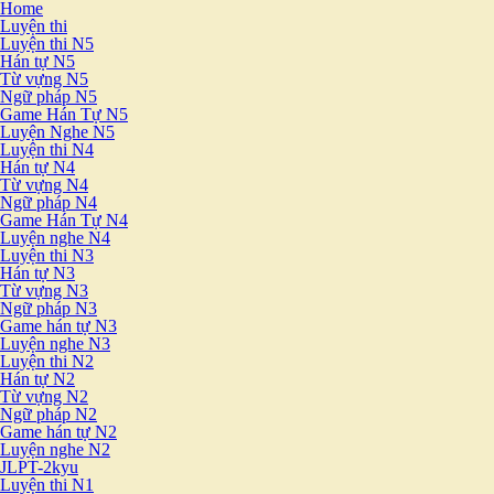
Home
Luyện thi
Luyện thi N5
Hán tự N5
Từ vựng N5
Ngữ pháp N5
Game Hán Tự N5
Luyện Nghe N5
Luyện thi N4
Hán tự N4
Từ vựng N4
Ngữ pháp N4
Game Hán Tự N4
Luyện nghe N4
Luyện thi N3
Hán tự N3
Từ vựng N3
Ngữ pháp N3
Game hán tự N3
Luyện nghe N3
Luyện thi N2
Hán tự N2
Từ vựng N2
Ngữ pháp N2
Game hán tự N2
Luyện nghe N2
JLPT-2kyu
Luyện thi N1