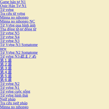
Game hán tự N1
Quiz Hán Tự N1
Từ vựng
Tra cứu từ vựng
Minna no nihongo
Minna no nihongo NC
Từ Vựng qua hình ảnh
Tha động từ-tự động từ
Từ vựng N5
Từ vựng N4
Từ vựng N3
Từ Vựng N3 Somatome
new
Từ Vựng N2 Somatome
Từ vựng N3-総まとめ
第１週
第２週
第３週
第４週
第５週
第６週
Từ vựng N2
Từ vựng N1
Từ vựng cuộc sống
Từ vựng hình thái
Ngữ pháp
Tra cứu ngữ pháp
Minna no nihongo