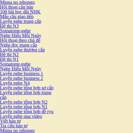
Minna no nihongo
Hội thoại căn bản
100 bài học đài NHK
Mẫu câu giao tiếp
Luyện nghe trung cấp
Đề thi N3
Somatome-nghe
Nghe Hiểu Mỗi Ngày
Hội thoại theo chủ đề
Nghe đọc trung cấp
Luyện nghe thượng cấp
Đề thi N2
Đề thi N1
Somatome-nghe
Nghe Hiểu Mỗi Ngày
Luyện nghe business 1
Luyện nghe business 2
Luyện nghe N4
Luyện nghe tổng hợp sơ cấp
Luyện nghe tổng hợp trung
cấp
Luyện nghe tổng hợp N2
Luyện nghe tổng hợp N1
Luyện nghe tổng hợp đề ryu
Luyện nghe qua video
Viết hán tự
Tra cứu hán tự
Minna no nihongo