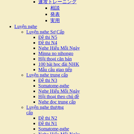
速攻トレーニング
相談
発表
実用
Luyện nghe
Luyện nghe Sơ Cấp
Đề thi N5
Đề thi N4
Nghe Hiểu Mỗi Ngày
Minna no nihongo
Hội thoại căn bản
100 bài học đài NHK
Mẫu câu giao tiếp
Luyện nghe trung cấp
Đề thi N3
Somatome-nghe
Nghe Hiểu Mỗi Ngày
Hội thoại theo chủ đề
Nghe đọc trung cấp
Luyện nghe thượng
cấp
Đề thi N2
Đề thi N1
Somatome-nghe