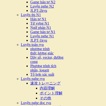
Game hán tự N2
Luyện nghe N2
JLPT-2kyu
Luyện thi N1
Hán tự N1
Từ vựng N1
Ngữ pháp N1
Game hán tự N1
Luyện nghe N1
JLPT-1kyu
Luyện toán ryu
phương trình
thức,lượng giác
Dãy số, vector, đường
cong
Phương trình tích
phân, logarit
Tổ hợp xác suất
Luyện nghe ryu
速攻トレーニング
内容理解
ポイント理解
その他
Luyện nghe đọc ryu