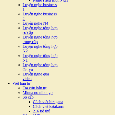
Nghe Hiểu Mỗi Ngày
Luyện nghe business
1
Luyện nghe business
2
Luyện nghe N4
Luyện nghe tổng hợp
sơ cấp
Luyện nghe tổng hợp
trung cấp
Luyện nghe tổng hợp
N2
Luyện nghe tổng hợp
N1
Luyện nghe tổng hợp
đề ryu
Luyện nghe qua
video
Viết hán tự
Tra cứu hán tự
Minna no nihongo
Sơ cấp
Cách viết hiragana
Cách viết katakana
216 bộ thủ