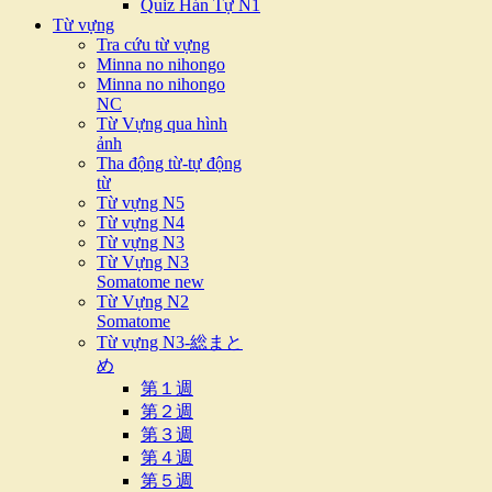
Quiz Hán Tự N1
Từ vựng
Tra cứu từ vựng
Minna no nihongo
Minna no nihongo
NC
Từ Vựng qua hình
ảnh
Tha động từ-tự động
từ
Từ vựng N5
Từ vựng N4
Từ vựng N3
Từ Vựng N3
Somatome new
Từ Vựng N2
Somatome
Từ vựng N3-総まと
め
第１週
第２週
第３週
第４週
第５週