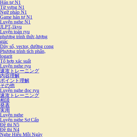
Hán tự N1
Từ vựng N1
Ngữ pháp N1
Game hán tự N1
Luyện nghe N1
JLPT-1kyu
Luyện toán ryu
phương trình thức,lượng
giác
Dãy số, vector, đường cong
Phương trình tích phân,
logarit
Tổ hợp xác suất
Luyện nghe ryu
速攻トレーニング
内容理解
ポイント理解
その他
Luyện nghe đọc ryu
速攻トレーニング
相談
発表
実用
Luyện nghe
Luyện nghe Sơ Cấp
Đề thi N5
Đề thi N4
Nghe Hiểu Mỗi Ngày