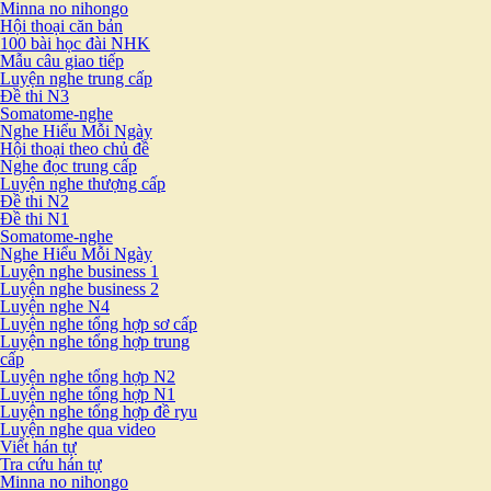
Minna no nihongo
Hội thoại căn bản
100 bài học đài NHK
Mẫu câu giao tiếp
Luyện nghe trung cấp
Đề thi N3
Somatome-nghe
Nghe Hiểu Mỗi Ngày
Hội thoại theo chủ đề
Nghe đọc trung cấp
Luyện nghe thượng cấp
Đề thi N2
Đề thi N1
Somatome-nghe
Nghe Hiểu Mỗi Ngày
Luyện nghe business 1
Luyện nghe business 2
Luyện nghe N4
Luyện nghe tổng hợp sơ cấp
Luyện nghe tổng hợp trung
cấp
Luyện nghe tổng hợp N2
Luyện nghe tổng hợp N1
Luyện nghe tổng hợp đề ryu
Luyện nghe qua video
Viết hán tự
Tra cứu hán tự
Minna no nihongo