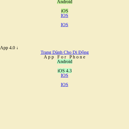
Android
iOS
IOS
IOS
App 4.0 ↓
Trang Dành Cho Di Động
A
p
p
F
o
r
P
h
o
n
e
Android
iOS 4.3
IOS
IOS