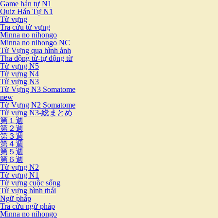
Game hán tự N1
Quiz Hán Tự N1
Từ vựng
Tra cứu từ vựng
Minna no nihongo
Minna no nihongo NC
Từ Vựng qua hình ảnh
Tha động từ-tự động từ
Từ vựng N5
Từ vựng N4
Từ vựng N3
Từ Vựng N3 Somatome
new
Từ Vựng N2 Somatome
Từ vựng N3-総まとめ
第１週
第２週
第３週
第４週
第５週
第６週
Từ vựng N2
Từ vựng N1
Từ vựng cuộc sống
Từ vựng hình thái
Ngữ pháp
Tra cứu ngữ pháp
Minna no nihongo