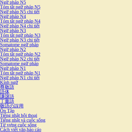
Ngữ pháp N5
Tóm tắt ngữ pháp N5
Ngữ pháp N5 chi tiết
Ngữ pháp N4
Tóm tắt ngữ pháp N4
Ngữ pháp N4 chi tiết
Ngữ pháp N3
Tóm tắt ngữ pháp N3
Ngữ pháp N3 chi tiết
Somatome ngữ pháp
Ngữ pháp N2
Tóm tắt ngữ pháp N2
Ngữ pháp N2 chi tiết
Somatome ngữ pháp
Ngữ pháp N1
Tóm tắt ngữ pháp N1
Ngữ pháp N1 chi tiết
Kính ngữ
尊敬語
語体
謙譲語
丁重語
敬語の誤用
Ôn Tập
Tiếng nhật hội thoại
Tiếng nhật và cuộc sống
Từ vựng cuộc sống
Cách viết văn,báo cáo