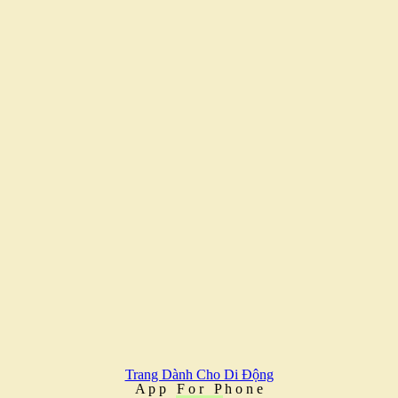
Trang Dành Cho Di Động
A
p
p
F
o
r
P
h
o
n
e