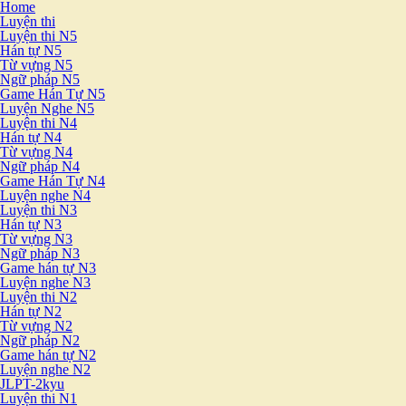
Home
Luyện thi
Luyện thi N5
Hán tự N5
Từ vựng N5
Ngữ pháp N5
Game Hán Tự N5
Luyện Nghe N5
Luyện thi N4
Hán tự N4
Từ vựng N4
Ngữ pháp N4
Game Hán Tự N4
Luyện nghe N4
Luyện thi N3
Hán tự N3
Từ vựng N3
Ngữ pháp N3
Game hán tự N3
Luyện nghe N3
Luyện thi N2
Hán tự N2
Từ vựng N2
Ngữ pháp N2
Game hán tự N2
Luyện nghe N2
JLPT-2kyu
Luyện thi N1