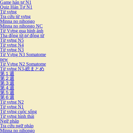
Game hán tự N1
Quiz Hán Tự N1
Từ vựng
Tra cứu từ vựng
Minna no nihongo
Minna no nihongo NC
Từ Vựng qua hình ảnh
Tha động từ-tự động từ
Từ vựng N5
Từ vựng N4
Từ vựng N3
Từ Vựng N3 Somatome
new
Từ Vựng N2 Somatome
Từ vựng N3-総まとめ
第１週
第２週
第３週
第４週
第５週
第６週
Từ vựng N2
Từ vựng N1
Từ vựng cuộc sống
Từ vựng hình thái
Ngữ pháp
Tra cứu ngữ pháp
Minna no nihongo