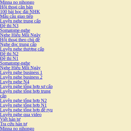
Minna no nihongo
Hội thoại căn bản
100 bài học đài NHK
Mẫu câu giao tiếp
Luyện nghe trung cấp
Đề thi N3
Somatome-nghe
Nghe Hiểu Mỗi Ngày
Hội thoại theo chủ đề
Nghe đọc trung cấp
Luyện nghe thượng cấp
Đề thi N2
Đề thi N1
Somatome-nghe
Nghe Hiểu Mỗi Ngày
Luyện nghe business 1
Luyện nghe business 2
Luyện nghe N4
Luyện nghe tổng hợp sơ cấp
Luyện nghe tổng hợp trung
cấp
Luyện nghe tổng hợp N2
Luyện nghe tổng hợp N1
Luyện nghe tổng hợp đề ryu
Luyện nghe qua video
Viết hán tự
Tra cứu hán tự
Minna no nihongo