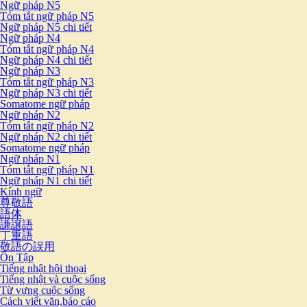
Ngữ pháp N5
Tóm tắt ngữ pháp N5
Ngữ pháp N5 chi tiết
Ngữ pháp N4
Tóm tắt ngữ pháp N4
Ngữ pháp N4 chi tiết
Ngữ pháp N3
Tóm tắt ngữ pháp N3
Ngữ pháp N3 chi tiết
Somatome ngữ pháp
Ngữ pháp N2
Tóm tắt ngữ pháp N2
Ngữ pháp N2 chi tiết
Somatome ngữ pháp
Ngữ pháp N1
Tóm tắt ngữ pháp N1
Ngữ pháp N1 chi tiết
Kính ngữ
尊敬語
語体
謙譲語
丁重語
敬語の誤用
Ôn Tập
Tiếng nhật hội thoại
Tiếng nhật và cuộc sống
Từ vựng cuộc sống
Cách viết văn,báo cáo