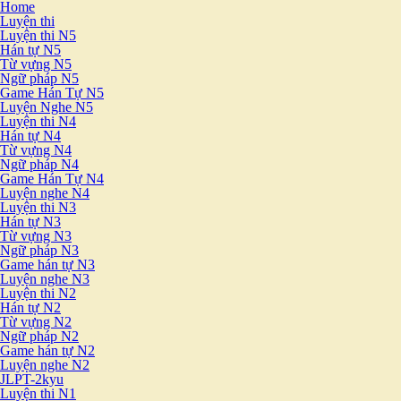
Home
Luyện thi
Luyện thi N5
Hán tự N5
Từ vựng N5
Ngữ pháp N5
Game Hán Tự N5
Luyện Nghe N5
Luyện thi N4
Hán tự N4
Từ vựng N4
Ngữ pháp N4
Game Hán Tự N4
Luyện nghe N4
Luyện thi N3
Hán tự N3
Từ vựng N3
Ngữ pháp N3
Game hán tự N3
Luyện nghe N3
Luyện thi N2
Hán tự N2
Từ vựng N2
Ngữ pháp N2
Game hán tự N2
Luyện nghe N2
JLPT-2kyu
Luyện thi N1