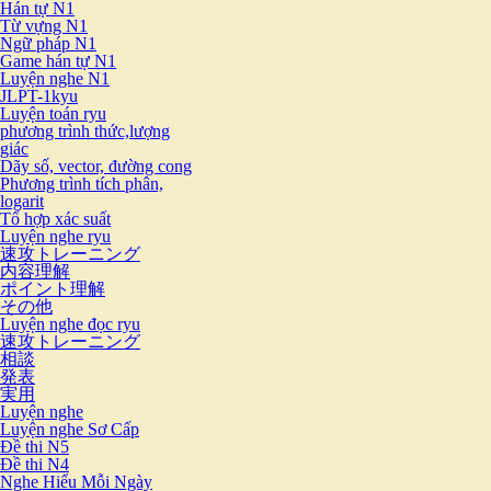
Hán tự N1
Từ vựng N1
Ngữ pháp N1
Game hán tự N1
Luyện nghe N1
JLPT-1kyu
Luyện toán ryu
phương trình thức,lượng
giác
Dãy số, vector, đường cong
Phương trình tích phân,
logarit
Tổ hợp xác suất
Luyện nghe ryu
速攻トレーニング
内容理解
ポイント理解
その他
Luyện nghe đọc ryu
速攻トレーニング
相談
発表
実用
Luyện nghe
Luyện nghe Sơ Cấp
Đề thi N5
Đề thi N4
Nghe Hiểu Mỗi Ngày