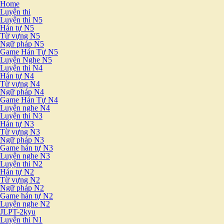
Home
Luyện thi
Luyện thi N5
Hán tự N5
Từ vựng N5
Ngữ pháp N5
Game Hán Tự N5
Luyện Nghe N5
Luyện thi N4
Hán tự N4
Từ vựng N4
Ngữ pháp N4
Game Hán Tự N4
Luyện nghe N4
Luyện thi N3
Hán tự N3
Từ vựng N3
Ngữ pháp N3
Game hán tự N3
Luyện nghe N3
Luyện thi N2
Hán tự N2
Từ vựng N2
Ngữ pháp N2
Game hán tự N2
Luyện nghe N2
JLPT-2kyu
Luyện thi N1