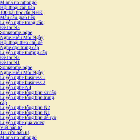
Minna no nihongo
Hội thoại căn bản
100 bài học đài NHK
Mẫu câu giao tiếp
Luyện nghe trung cấp
Đề thi N3
Somatome-nghe
Nghe Hiểu Mỗi Ngày
Hội thoại theo chủ đề
Nghe đọc trung cấp
Luyện nghe thượng cấp
Đề thi N2
Đề thi N1
Somatome-nghe
Nghe Hiểu Mỗi Ngày
Luyện nghe business 1
Luyện nghe business 2
Luyện nghe N4
Luyện nghe tổng hợp sơ cấp
Luyện nghe tổng hợp trung
cấp
Luyện nghe tổng hợp N2
Luyện nghe tổng hợp N1
Luyện nghe tổng hợp đề ryu
Luyện nghe qua video
Viết hán tự
Tra cứu hán tự
Minna no nihongo