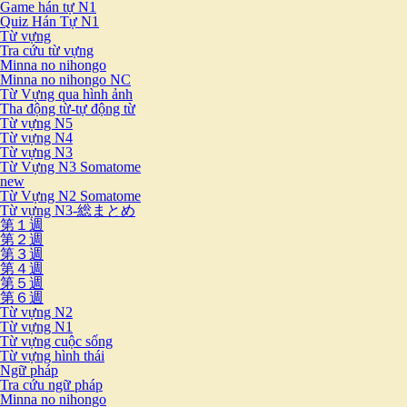
Game hán tự N1
Quiz Hán Tự N1
Từ vựng
Tra cứu từ vựng
Minna no nihongo
Minna no nihongo NC
Từ Vựng qua hình ảnh
Tha động từ-tự động từ
Từ vựng N5
Từ vựng N4
Từ vựng N3
Từ Vựng N3 Somatome
new
Từ Vựng N2 Somatome
Từ vựng N3-総まとめ
第１週
第２週
第３週
第４週
第５週
第６週
Từ vựng N2
Từ vựng N1
Từ vựng cuộc sống
Từ vựng hình thái
Ngữ pháp
Tra cứu ngữ pháp
Minna no nihongo