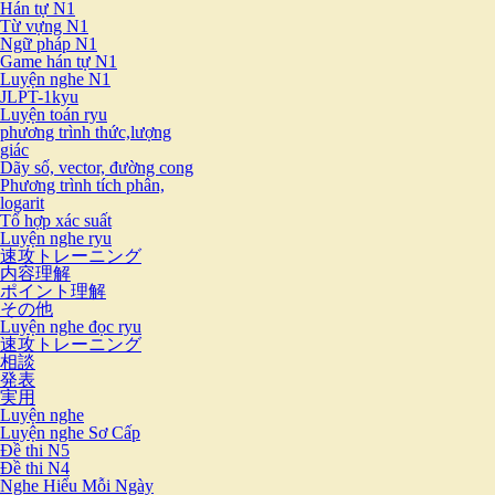
Hán tự N1
Từ vựng N1
Ngữ pháp N1
Game hán tự N1
Luyện nghe N1
JLPT-1kyu
Luyện toán ryu
phương trình thức,lượng
giác
Dãy số, vector, đường cong
Phương trình tích phân,
logarit
Tổ hợp xác suất
Luyện nghe ryu
速攻トレーニング
内容理解
ポイント理解
その他
Luyện nghe đọc ryu
速攻トレーニング
相談
発表
実用
Luyện nghe
Luyện nghe Sơ Cấp
Đề thi N5
Đề thi N4
Nghe Hiểu Mỗi Ngày