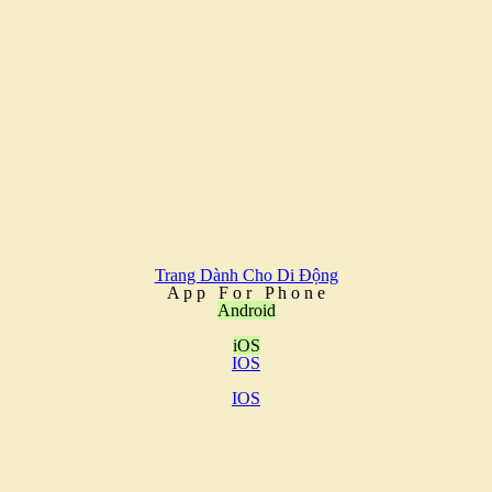
Trang Dành Cho Di Động
A
p
p
F
o
r
P
h
o
n
e
Android
iOS
IOS
IOS