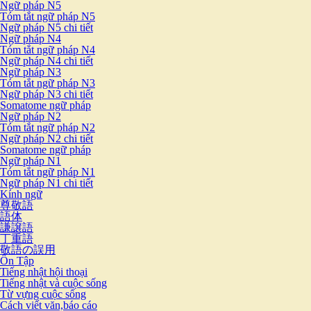
Ngữ pháp N5
Tóm tắt ngữ pháp N5
Ngữ pháp N5 chi tiết
Ngữ pháp N4
Tóm tắt ngữ pháp N4
Ngữ pháp N4 chi tiết
Ngữ pháp N3
Tóm tắt ngữ pháp N3
Ngữ pháp N3 chi tiết
Somatome ngữ pháp
Ngữ pháp N2
Tóm tắt ngữ pháp N2
Ngữ pháp N2 chi tiết
Somatome ngữ pháp
Ngữ pháp N1
Tóm tắt ngữ pháp N1
Ngữ pháp N1 chi tiết
Kính ngữ
尊敬語
語体
謙譲語
丁重語
敬語の誤用
Ôn Tập
Tiếng nhật hội thoại
Tiếng nhật và cuộc sống
Từ vựng cuộc sống
Cách viết văn,báo cáo