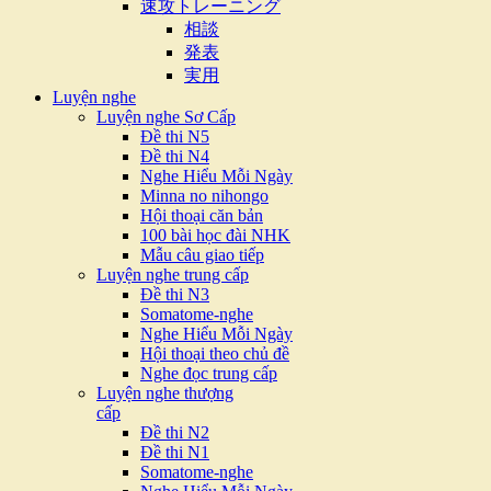
速攻トレーニング
相談
発表
実用
Luyện nghe
Luyện nghe Sơ Cấp
Đề thi N5
Đề thi N4
Nghe Hiểu Mỗi Ngày
Minna no nihongo
Hội thoại căn bản
100 bài học đài NHK
Mẫu câu giao tiếp
Luyện nghe trung cấp
Đề thi N3
Somatome-nghe
Nghe Hiểu Mỗi Ngày
Hội thoại theo chủ đề
Nghe đọc trung cấp
Luyện nghe thượng
cấp
Đề thi N2
Đề thi N1
Somatome-nghe