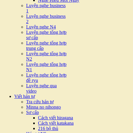
Nghe Hiểu Mỗi Ngày
Luyện nghe business
1
Luyện nghe business
2
Luyện nghe N4
Luyện nghe tổng hợp
sơ cấp
Luyện nghe tổng hợp
trung cấp
Luyện nghe tổng hợp
N2
Luyện nghe tổng hợp
N1
Luyện nghe tổng hợp
đề ryu
Luyện nghe qua
video
Viết hán tự
Tra cứu hán tự
Minna no nihongo
Sơ cấp
Cách viết hiragana
Cách viết katakana
216 bộ thủ