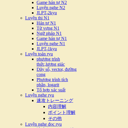
Game hán tự N2
Luyện nghe N2
JLPT-2kyu
Luyện thi N1
Hán tự N1
Từ vựng N1
Ngữ pháp N1
Game hán tự N1
Luyện nghe N1
JLPT-1kyu
Luyện toán ryu
phương trình
thức,lượng giác
Dãy số, vector, đường
cong
Phương trình tích
phân, logarit
Tổ hợp xác suất
Luyện nghe ryu
速攻トレーニング
内容理解
ポイント理解
その他
Luyện nghe đọc ryu