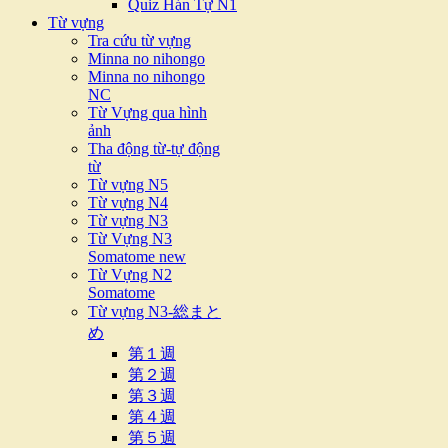
Quiz Hán Tự N1
Từ vựng
Tra cứu từ vựng
Minna no nihongo
Minna no nihongo
NC
Từ Vựng qua hình
ảnh
Tha động từ-tự động
từ
Từ vựng N5
Từ vựng N4
Từ vựng N3
Từ Vựng N3
Somatome new
Từ Vựng N2
Somatome
Từ vựng N3-総まと
め
第１週
第２週
第３週
第４週
第５週