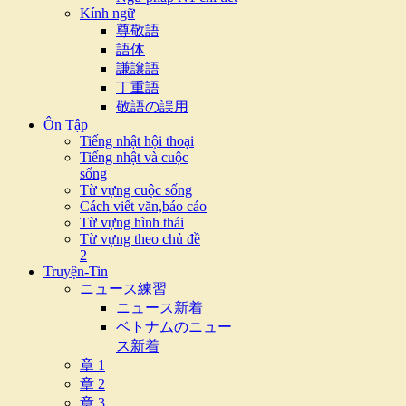
Kính ngữ
尊敬語
語体
謙譲語
丁重語
敬語の誤用
Ôn Tập
Tiếng nhật hội thoại
Tiếng nhật và cuộc
sống
Từ vựng cuộc sống
Cách viết văn,báo cáo
Từ vựng hình thái
Từ vựng theo chủ đề
2
Truyện-Tin
ニュース練習
ニュース新着
ベトナムのニュー
ス新着
章 1
章 2
章 3