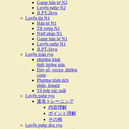
Game hán tự N2
Luyện nghe N2
JLPT-2kyu
Luyện thi N1
Hán tự N1
Từ vựng N1
Ngữ pháp N1
Game hán tự N1
Luyện nghe N1
JLPT-1kyu
Luyện toán ryu
phương trình
thức,lượng giác
Dãy số, vector, đường
cong
Phương trình tích
phân, logarit
Tổ hợp xác suất
Luyện nghe ryu
速攻トレーニング
内容理解
ポイント理解
その他
Luyện nghe đọc ryu