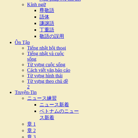
Kính ngữ
尊敬語
語体
謙譲語
丁重語
敬語の誤用
Ôn Tập
Tiếng nhật hội thoại
Tiếng nhật và cuộc
sống
Từ vựng cuộc sống
Cách viết văn,báo cáo
Từ vựng hình thái
Từ vựng theo chủ đề
2
Truyện-Tin
ニュース練習
ニュース新着
ベトナムのニュー
ス新着
章 1
章 2
章 3