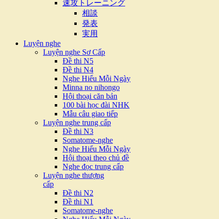
速攻トレーニング
相談
発表
実用
Luyện nghe
Luyện nghe Sơ Cấp
Đề thi N5
Đề thi N4
Nghe Hiểu Mỗi Ngày
Minna no nihongo
Hội thoại căn bản
100 bài học đài NHK
Mẫu câu giao tiếp
Luyện nghe trung cấp
Đề thi N3
Somatome-nghe
Nghe Hiểu Mỗi Ngày
Hội thoại theo chủ đề
Nghe đọc trung cấp
Luyện nghe thượng
cấp
Đề thi N2
Đề thi N1
Somatome-nghe