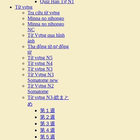
Quiz Hán Tự N1
Từ vựng
Tra cứu từ vựng
Minna no nihongo
Minna no nihongo
NC
Từ Vựng qua hình
ảnh
Tha động từ-tự động
từ
Từ vựng N5
Từ vựng N4
Từ vựng N3
Từ Vựng N3
Somatome new
Từ Vựng N2
Somatome
Từ vựng N3-総まと
め
第１週
第２週
第３週
第４週
第５週