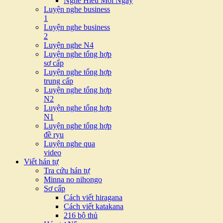
Nghe Hiểu Mỗi Ngày
Luyện nghe business
1
Luyện nghe business
2
Luyện nghe N4
Luyện nghe tổng hợp
sơ cấp
Luyện nghe tổng hợp
trung cấp
Luyện nghe tổng hợp
N2
Luyện nghe tổng hợp
N1
Luyện nghe tổng hợp
đề ryu
Luyện nghe qua
video
Viết hán tự
Tra cứu hán tự
Minna no nihongo
Sơ cấp
Cách viết hiragana
Cách viết katakana
216 bộ thủ