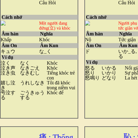
Câu Hỏi
Câu Hỏi
Cách nhớ
Cách nhớ
Một người đang
Người phụ
đứng(立) và khóc
tức giận với
Âm hán
Nghĩa
Âm hán
Nghĩa
Khấp
Khóc
Nộ
Tức giận
Âm On
Âm Kun
Âm On
Âm Kun
キュウ
な_く
ド
いか_る,
る
Ví dụ
Ví dụ
泣く
なく
Khóc
泣き声
なきごえ
Khóc
怒る
いかる
Nổi gi
泣き虫
なきむし
Tiếng khóc trẻ
怒り
いかり
Sự ph
con
怒鳴り
どなり
La hét
嬉し泣
うれしなき
Tôi đã khóc
き
trong niềm vui
号泣す
ごうきゅう
Khóc để
る
する
痛 : Thống
恥 : 