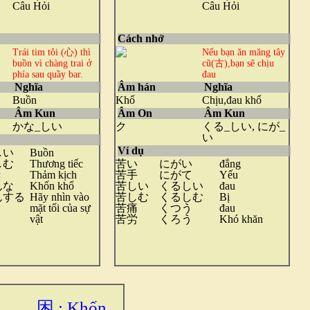
Câu Hỏi
Câu Hỏi
Cách nhớ
Trái tim tôi (心) thì
Nếu bạn ăn măng tây
buồn
vì chàng trai ở
cũ(古),bạn sẽ chịu
phía sau quầy bar.
đau
Nghĩa
Âm hán
Nghĩa
Buồn
Khổ
Chịu,đau khổ
Âm Kun
Âm On
Âm Kun
かな_しい
ク
くる_しい, にが_
い
Ví dụ
しい
Buồn
しむ
Thương tiếc
苦い
にがい
đắng
き
Thảm kịch
苦手
にがて
Yếu
んな
Khốn khổ
苦しい
くるしい
đau
んする
Hãy nhìn vào
苦しむ
くるしむ
Bị
mặt tối của sự
苦痛
くつう
đau
vật
苦労
くろう
Khó khăn
困 : Khốn