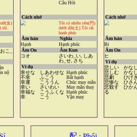
Câu Hỏi
Cách nhớ
Cách nhớ
 nữ(女)
Tôi có nhiều yên(円)
 tôi.
dưới đất(土).Tôi rất
hạnh phúc
Âm hán
Nghĩa
Âm hán
Hạnh
Hạnh phúc
Bi
Âm On
Âm Kun
Âm On
 おこ_
コオ
さいわ_い, しあ
ヒ
わ_せ, さち
Ví dụ
Ví dụ
ận
悲しい
かな
ẫn nộ
幸せな
しあわせな
Hạnh phúc
悲しむ
かな
不幸
ふこう
Bất hạnh
悲劇
ひげ
幸運
こううん
Chúc may mắn
悲惨な
ひさ
幸い
さいわい
May mắn thay
悲観す
ひか
幸福な
こうふくな
Hạnh phúc
る
幸
こう
Vận may
Sỉ
配 : Phối