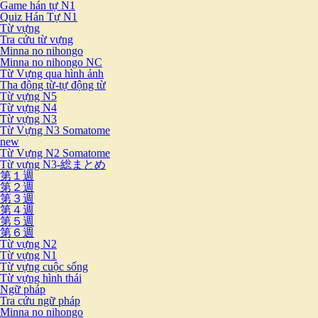
Game hán tự N1
Quiz Hán Tự N1
Từ vựng
Tra cứu từ vựng
Minna no nihongo
Minna no nihongo NC
Từ Vựng qua hình ảnh
Tha động từ-tự động từ
Từ vựng N5
Từ vựng N4
Từ vựng N3
Từ Vựng N3 Somatome
new
Từ Vựng N2 Somatome
Từ vựng N3-総まとめ
第１週
第２週
第３週
第４週
第５週
第６週
Từ vựng N2
Từ vựng N1
Từ vựng cuộc sống
Từ vựng hình thái
Ngữ pháp
Tra cứu ngữ pháp
Minna no nihongo