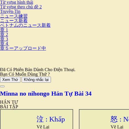
Từ vựng hình thái
Từ vựng theo chủ đề 2
Truyện-Tin
ニュース練習
ニュース新着
ベトナムのニュース新着
章 1
章 2
章 3
章４
章５ーアップロード中
Đã Có Phiên Bản Dành Cho Điện Thoại.
Bạn Có Muốn Dùng Thử ?
Xem Thử
Không nhắc lại
Minna no nihongo Hán Tự Bài 34
HÁN TỰ
BÀI TẬP
泣 : Khấp
怒 : N
Vẽ Lại
Vẽ Lại