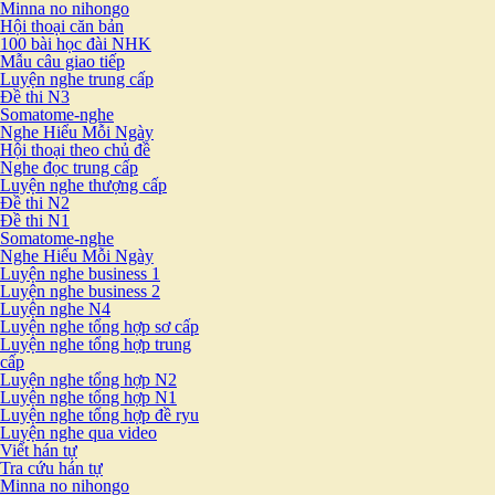
Minna no nihongo
Hội thoại căn bản
100 bài học đài NHK
Mẫu câu giao tiếp
Luyện nghe trung cấp
Đề thi N3
Somatome-nghe
Nghe Hiểu Mỗi Ngày
Hội thoại theo chủ đề
Nghe đọc trung cấp
Luyện nghe thượng cấp
Đề thi N2
Đề thi N1
Somatome-nghe
Nghe Hiểu Mỗi Ngày
Luyện nghe business 1
Luyện nghe business 2
Luyện nghe N4
Luyện nghe tổng hợp sơ cấp
Luyện nghe tổng hợp trung
cấp
Luyện nghe tổng hợp N2
Luyện nghe tổng hợp N1
Luyện nghe tổng hợp đề ryu
Luyện nghe qua video
Viết hán tự
Tra cứu hán tự
Minna no nihongo