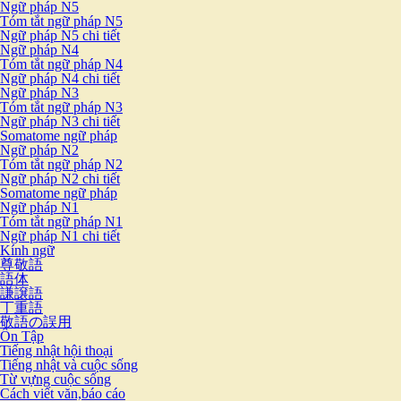
Ngữ pháp N5
Tóm tắt ngữ pháp N5
Ngữ pháp N5 chi tiết
Ngữ pháp N4
Tóm tắt ngữ pháp N4
Ngữ pháp N4 chi tiết
Ngữ pháp N3
Tóm tắt ngữ pháp N3
Ngữ pháp N3 chi tiết
Somatome ngữ pháp
Ngữ pháp N2
Tóm tắt ngữ pháp N2
Ngữ pháp N2 chi tiết
Somatome ngữ pháp
Ngữ pháp N1
Tóm tắt ngữ pháp N1
Ngữ pháp N1 chi tiết
Kính ngữ
尊敬語
語体
謙譲語
丁重語
敬語の誤用
Ôn Tập
Tiếng nhật hội thoại
Tiếng nhật và cuộc sống
Từ vựng cuộc sống
Cách viết văn,báo cáo