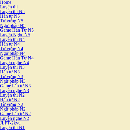
Home
Luyện thi
Luyện thi N5
Hán tự N5
Từ vựng N5
Ngữ pháp N5
Game Hán Tự N5
Luyện Nghe N5
Luyện thi N4
Hán tự N4
Từ vựng N4
Ngữ pháp N4
Game Hán Tự N4
Luyện nghe N4
Luyện thi N3
Hán tự N3
Từ vựng N3
Ngữ pháp N3
Game hán tự N3
Luyện nghe N3
Luyện thi N2
Hán tự N2
Từ vựng N2
Ngữ pháp N2
Game hán tự N2
Luyện nghe N2
JLPT-2kyu
Luyện thi N1