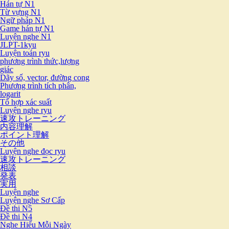
Hán tự N1
Từ vựng N1
Ngữ pháp N1
Game hán tự N1
Luyện nghe N1
JLPT-1kyu
Luyện toán ryu
phương trình thức,lượng
giác
Dãy số, vector, đường cong
Phương trình tích phân,
logarit
Tổ hợp xác suất
Luyện nghe ryu
速攻トレーニング
内容理解
ポイント理解
その他
Luyện nghe đọc ryu
速攻トレーニング
相談
発表
実用
Luyện nghe
Luyện nghe Sơ Cấp
Đề thi N5
Đề thi N4
Nghe Hiểu Mỗi Ngày