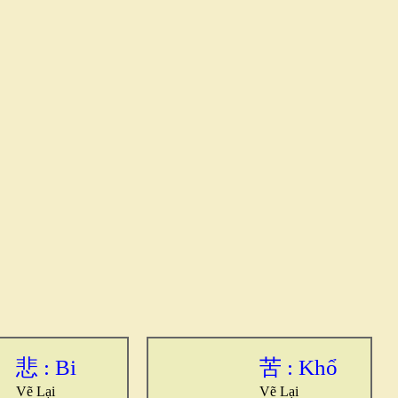
悲 : Bi
苦 : Khổ
Vẽ Lại
Vẽ Lại