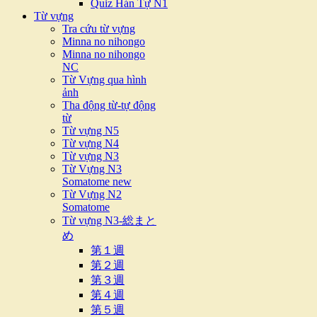
Quiz Hán Tự N1
Từ vựng
Tra cứu từ vựng
Minna no nihongo
Minna no nihongo
NC
Từ Vựng qua hình
ảnh
Tha động từ-tự động
từ
Từ vựng N5
Từ vựng N4
Từ vựng N3
Từ Vựng N3
Somatome new
Từ Vựng N2
Somatome
Từ vựng N3-総まと
め
第１週
第２週
第３週
第４週
第５週