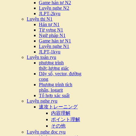
Game hán tự N2
Luyện nghe N2
JLPT-2kyu
Luyện thi N1
Hán tự N1
Từ vựng N1
Ngữ pháp N1
Game hán tự N1
Luyện nghe N1
JLPT-1kyu
Luyện toán ryu
phương trình
thức,lượng giác
Dãy số, vector, đường
cong
Phương trình tích
phân, logarit
Tổ hợp xác suất
Luyện nghe ryu
速攻トレーニング
内容理解
ポイント理解
その他
Luyện nghe đọc ryu