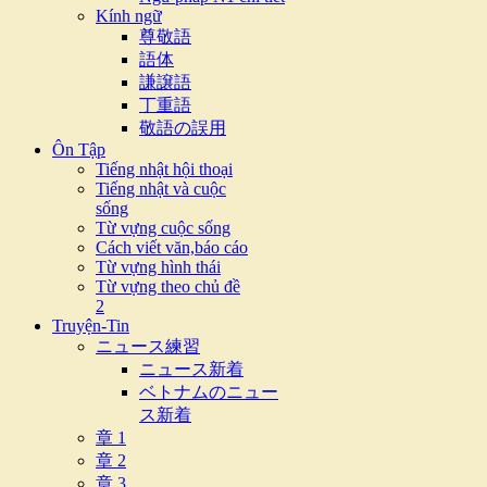
Kính ngữ
尊敬語
語体
謙譲語
丁重語
敬語の誤用
Ôn Tập
Tiếng nhật hội thoại
Tiếng nhật và cuộc
sống
Từ vựng cuộc sống
Cách viết văn,báo cáo
Từ vựng hình thái
Từ vựng theo chủ đề
2
Truyện-Tin
ニュース練習
ニュース新着
ベトナムのニュー
ス新着
章 1
章 2
章 3