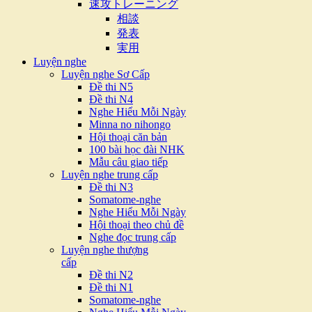
速攻トレーニング
相談
発表
実用
Luyện nghe
Luyện nghe Sơ Cấp
Đề thi N5
Đề thi N4
Nghe Hiểu Mỗi Ngày
Minna no nihongo
Hội thoại căn bản
100 bài học đài NHK
Mẫu câu giao tiếp
Luyện nghe trung cấp
Đề thi N3
Somatome-nghe
Nghe Hiểu Mỗi Ngày
Hội thoại theo chủ đề
Nghe đọc trung cấp
Luyện nghe thượng
cấp
Đề thi N2
Đề thi N1
Somatome-nghe