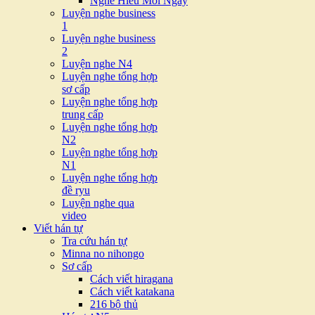
Nghe Hiểu Mỗi Ngày
Luyện nghe business
1
Luyện nghe business
2
Luyện nghe N4
Luyện nghe tổng hợp
sơ cấp
Luyện nghe tổng hợp
trung cấp
Luyện nghe tổng hợp
N2
Luyện nghe tổng hợp
N1
Luyện nghe tổng hợp
đề ryu
Luyện nghe qua
video
Viết hán tự
Tra cứu hán tự
Minna no nihongo
Sơ cấp
Cách viết hiragana
Cách viết katakana
216 bộ thủ