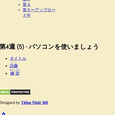
章４
章５ーアップロー
ド中
第4週 (5) - パソコンを使いましょう
タイトル
ごい
語彙
れんしゅう
練習
Designed by
Tiếng Nhật 360