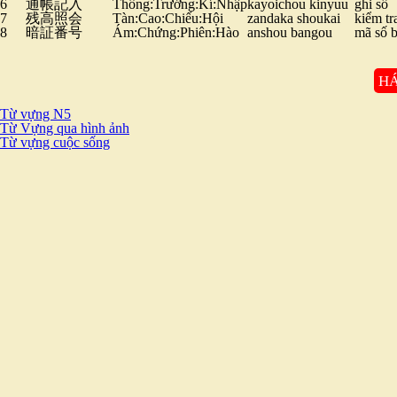
6
通帳記入
Thông:Trướng:Kí:Nhập
kayoichou kinyuu
ghi sổ
7
残高照会
Tàn:Cao:Chiếu:Hội
zandaka shoukai
kiểm tr
8
暗証番号
Ám:Chứng:Phiên:Hào
anshou bangou
mã số b
HÁ
Từ vựng N5
Từ Vựng qua hình ảnh
Từ vựng cuộc sống