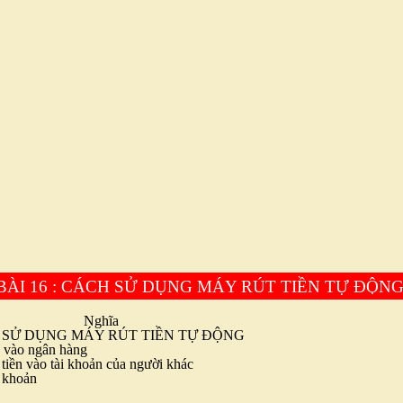
BÀI 16 : CÁCH SỬ DỤNG MÁY RÚT TIỀN TỰ ĐỘN
Nghĩa
 SỬ DỤNG MÁY RÚT TIỀN TỰ ĐỘNG
n vào ngân hàng
tiền vào tài khoản của người khác
 khoản