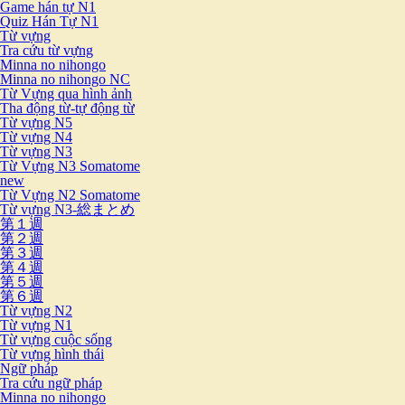
Game hán tự N1
Quiz Hán Tự N1
Từ vựng
Tra cứu từ vựng
Minna no nihongo
Minna no nihongo NC
Từ Vựng qua hình ảnh
Tha động từ-tự động từ
Từ vựng N5
Từ vựng N4
Từ vựng N3
Từ Vựng N3 Somatome
new
Từ Vựng N2 Somatome
Từ vựng N3-総まとめ
第１週
第２週
第３週
第４週
第５週
第６週
Từ vựng N2
Từ vựng N1
Từ vựng cuộc sống
Từ vựng hình thái
Ngữ pháp
Tra cứu ngữ pháp
Minna no nihongo