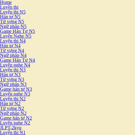
Home
Luyện thi
Luyện thi N5
Hán tự N5
Từ vựng N5
Ngữ pháp N5
Game Hán Tự N5
Luyện Nghe N5
Luyện thi N4
Hán tự N4
Từ vựng N4
Ngữ pháp N4
Game Hán Tự N4
Luyện nghe N4
Luyện thi N3
Hán tự N3
Từ vựng N3
Ngữ pháp N3
Game hán tự N3
Luyện nghe N3
Luyện thi N2
Hán tự N2
Từ vựng N2
Ngữ pháp N2
Game hán tự N2
Luyện nghe N2
JLPT-2kyu
Luyện thi N1