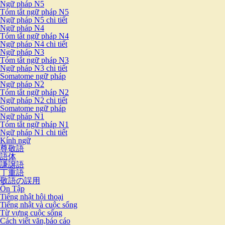
Ngữ pháp N5
Tóm tắt ngữ pháp N5
Ngữ pháp N5 chi tiết
Ngữ pháp N4
Tóm tắt ngữ pháp N4
Ngữ pháp N4 chi tiết
Ngữ pháp N3
Tóm tắt ngữ pháp N3
Ngữ pháp N3 chi tiết
Somatome ngữ pháp
Ngữ pháp N2
Tóm tắt ngữ pháp N2
Ngữ pháp N2 chi tiết
Somatome ngữ pháp
Ngữ pháp N1
Tóm tắt ngữ pháp N1
Ngữ pháp N1 chi tiết
Kính ngữ
尊敬語
語体
謙譲語
丁重語
敬語の誤用
Ôn Tập
Tiếng nhật hội thoại
Tiếng nhật và cuộc sống
Từ vựng cuộc sống
Cách viết văn,báo cáo