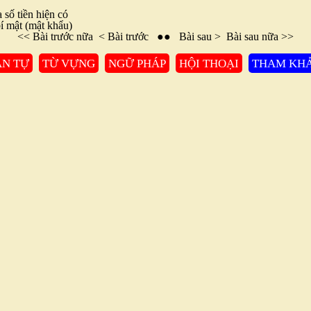
a số tiền hiện có
í mật (mật khẩu)
<<
Bài trước nữa
<
Bài trước
●●
Bài sau
>
Bài sau nữa
>>
N TỰ
TỪ VỰNG
NGỮ PHÁP
HỘI THOẠI
THAM KH