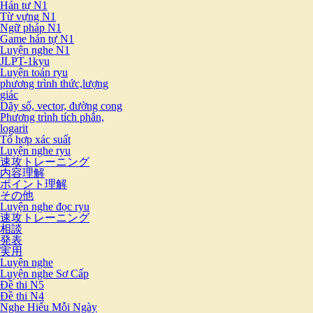
Hán tự N1
Từ vựng N1
Ngữ pháp N1
Game hán tự N1
Luyện nghe N1
JLPT-1kyu
Luyện toán ryu
phương trình thức,lượng
giác
Dãy số, vector, đường cong
Phương trình tích phân,
logarit
Tổ hợp xác suất
Luyện nghe ryu
速攻トレーニング
内容理解
ポイント理解
その他
Luyện nghe đọc ryu
速攻トレーニング
相談
発表
実用
Luyện nghe
Luyện nghe Sơ Cấp
Đề thi N5
Đề thi N4
Nghe Hiểu Mỗi Ngày