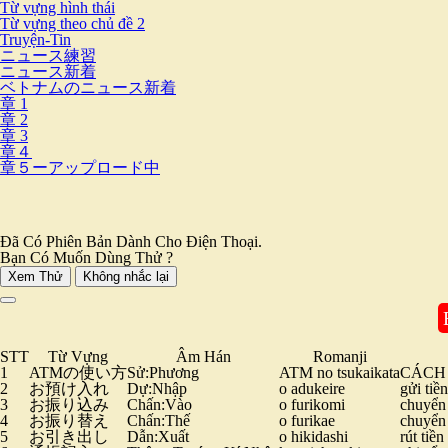
Từ vựng hình thái
Từ vựng theo chủ đề 2
Truyện-Tin
ニュース練習
ニュース新着
ベトナムのニュース新着
章 1
章 2
章 3
章４
章５ーアップロード中
Đã Có Phiên Bản Dành Cho Điện Thoại.
Bạn Có Muốn Dùng Thử ?
Xem Thử
Không nhắc lại
STT
Từ Vựng
Âm Hán
Romanji
1
ATMの使い方
Sử:Phương
ATM no tsukaikata
CÁCH
2
お預け入れ
Dự:Nhập
o adukeire
gửi tiề
3
お振り込み
Chấn:Vào
o furikomi
chuyển 
4
お振り替え
Chấn:Thế
o furikae
chuyển
5
お引き出し
Dẫn:Xuất
o hikidashi
rút tiền