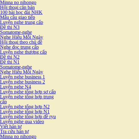
Minna no nihongo
Hội thoại căn bản
100 bài học đài NHK
Mẫu câu giao tiếp
Luyện nghe trung cấp
Đề thi N3
Somatome-nghe
Nghe Hiểu Mỗi Ngày
Hội thoại theo chủ đề
Nghe đọc trung cấp
Luyện nghe thượng cấp
Đề thi N2
Đề thi N1
Somatome-nghe
Nghe Hiểu Mỗi Ngày
Luyện nghe business 1
Luyện nghe business 2
Luyện nghe N4
Luyện nghe tổng hợp sơ cấp
Luyện nghe tổng hợp trung
cấp
Luyện nghe tổng hợp N2
Luyện nghe tổng hợp N1
Luyện nghe tổng hợp đề ryu
Luyện nghe qua video
Viết hán tự
Tra cứu hán tự
Minna no nihongo