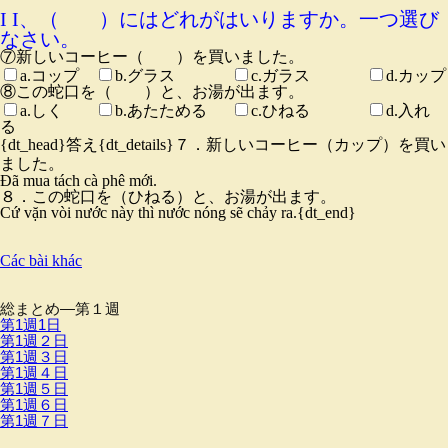
I I、（ ）にはどれがはいりますか。一つ選び
なさい。
⑦新しいコーヒー（ ）を買いました。
a.コップ
b.グラス
c.ガラス
d.カップ
⑧この蛇口を（ ）と、お湯が出ます。
a.しく
b.あたためる
c.ひねる
d.入れ
る
{dt_head}答え{dt_details}
７．新しいコーヒー（カップ）を買い
ました。
Đã mua tách cà phê mới.
８．この蛇口を（ひねる）と、お湯が出ます。
Cứ vặn vòi nước này thì nước nóng sẽ chảy ra.
{dt_end}
Các bài khác
総まとめ―第１週
第1週1日
第1週２日
第1週３日
第1週４日
第1週５日
第1週６日
第1週７日