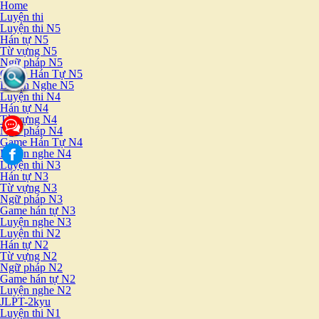
Home
Luyện thi
Luyện thi N5
Hán tự N5
Từ vựng N5
Ngữ pháp N5
Game Hán Tự N5
Luyện Nghe N5
Luyện thi N4
Hán tự N4
Từ vựng N4
Ngữ pháp N4
Game Hán Tự N4
Luyện nghe N4
Luyện thi N3
Hán tự N3
Từ vựng N3
Ngữ pháp N3
Game hán tự N3
Luyện nghe N3
Luyện thi N2
Hán tự N2
Từ vựng N2
Ngữ pháp N2
Game hán tự N2
Luyện nghe N2
JLPT-2kyu
Luyện thi N1