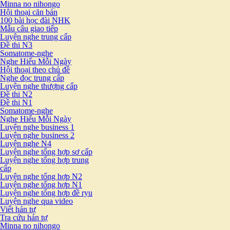
Minna no nihongo
Hội thoại căn bản
100 bài học đài NHK
Mẫu câu giao tiếp
Luyện nghe trung cấp
Đề thi N3
Somatome-nghe
Nghe Hiểu Mỗi Ngày
Hội thoại theo chủ đề
Nghe đọc trung cấp
Luyện nghe thượng cấp
Đề thi N2
Đề thi N1
Somatome-nghe
Nghe Hiểu Mỗi Ngày
Luyện nghe business 1
Luyện nghe business 2
Luyện nghe N4
Luyện nghe tổng hợp sơ cấp
Luyện nghe tổng hợp trung
cấp
Luyện nghe tổng hợp N2
Luyện nghe tổng hợp N1
Luyện nghe tổng hợp đề ryu
Luyện nghe qua video
Viết hán tự
Tra cứu hán tự
Minna no nihongo