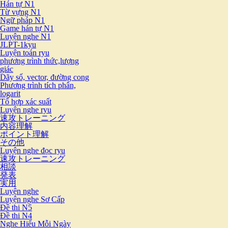
Hán tự N1
Từ vựng N1
Ngữ pháp N1
Game hán tự N1
Luyện nghe N1
JLPT-1kyu
Luyện toán ryu
phương trình thức,lượng
giác
Dãy số, vector, đường cong
Phương trình tích phân,
logarit
Tổ hợp xác suất
Luyện nghe ryu
速攻トレーニング
内容理解
ポイント理解
その他
Luyện nghe đọc ryu
速攻トレーニング
相談
発表
実用
Luyện nghe
Luyện nghe Sơ Cấp
Đề thi N5
Đề thi N4
Nghe Hiểu Mỗi Ngày