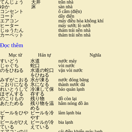
てんじょう
天井
trần nhà
ゆか
床
sàn nhà
コンセント
ổ cắm (điện)
コード
dây điện
エアコン
máy điều hòa không khí
ヒーター
máy sưởi; lò sưởi
じゅうたん
thảm trải nền nhà
カーペット
thảm trải nền nhà
Đọc thêm
Mục từ
Hán tự
Nghĩa
すいどう
水道
nước máy
じゃぐち
蛇口
vòi nước
のをひねる
水道の蛇口
vặn vòi nước
をひねる
みずがこおる
水が凍る
nước đóng băng
こおりになる
氷になる
thành nước đá
れいとうして
冷凍して保
bảo quản lạnh
ほぞんする
存する
のこりもの
残り物
đồ còn lại
あたためる
残り物を温
hâm nóng đồ ăn
める
ビールをひや
ビールを冷
làm lạnh bia
す
やす
ビールがひえ
ビールが冷
bia lạnh
ている
えている
エアコンのリ
cái điều khiển máy lạnh