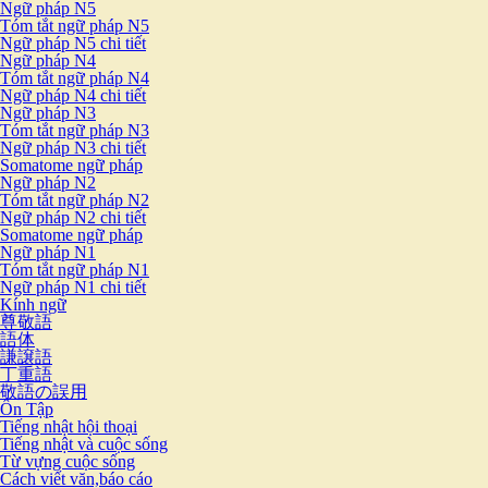
Ngữ pháp N5
Tóm tắt ngữ pháp N5
Ngữ pháp N5 chi tiết
Ngữ pháp N4
Tóm tắt ngữ pháp N4
Ngữ pháp N4 chi tiết
Ngữ pháp N3
Tóm tắt ngữ pháp N3
Ngữ pháp N3 chi tiết
Somatome ngữ pháp
Ngữ pháp N2
Tóm tắt ngữ pháp N2
Ngữ pháp N2 chi tiết
Somatome ngữ pháp
Ngữ pháp N1
Tóm tắt ngữ pháp N1
Ngữ pháp N1 chi tiết
Kính ngữ
尊敬語
語体
謙譲語
丁重語
敬語の誤用
Ôn Tập
Tiếng nhật hội thoại
Tiếng nhật và cuộc sống
Từ vựng cuộc sống
Cách viết văn,báo cáo