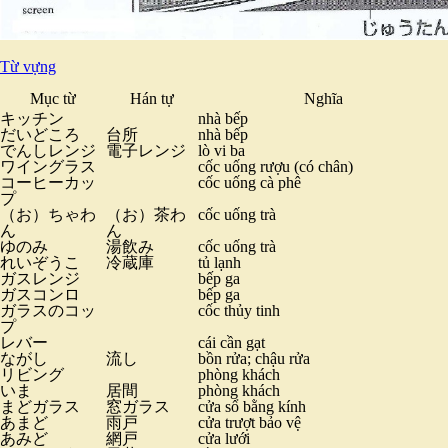
Từ vựng
Mục từ
Hán tự
Nghĩa
キッチン
nhà bếp
だいどころ
台所
nhà bếp
でんしレンジ
電子レンジ
lò vi ba
ワイングラス
cốc uống rượu (có chân)
コーヒーカッ
cốc uống cà phê
プ
（お）ちゃわ
（お）茶わ
cốc uống trà
ん
ん
ゆのみ
湯飲み
cốc uống trà
れいぞうこ
冷蔵庫
tủ lạnh
ガスレンジ
bếp ga
ガスコンロ
bếp ga
ガラスのコッ
cốc thủy tinh
プ
レバー
cái cần gạt
ながし
流し
bồn rửa; chậu rửa
リビング
phòng khách
いま
居間
phòng khách
まどガラス
窓ガラス
cửa sổ bằng kính
あまど
雨戸
cửa trượt bảo vệ
あみど
網戸
cửa lưới