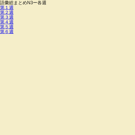
語彙総まとめN3ー各週
第１週
第２週
第３週
第４週
第５週
第６週