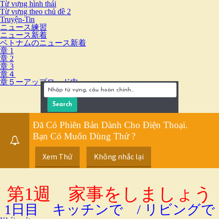
Từ vựng hình thái
Từ vựng theo chủ đề 2
Truyện-Tin
ニュース練習
ニュース新着
ベトナムのニュース新着
章 1
章 2
章 3
章４
章５ーアップロード中
Đã Có Phiên Bản Dành Cho Điện Thoại.
Bạn Có Muốn Dùng Thử ?
Xem Thử
Không nhắc lại
第1週 家事をしましょう
1日目 キッチンで / リビングで