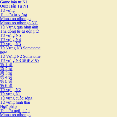
Game hán tự N1
Quiz Hán Tự N1
Từ vựng
Tra cứu từ vựng
Minna no nihongo
Minna no nihongo NC
Từ Vựng qua hình ảnh
Tha động từ-tự động từ
Từ vựng N5
Từ vựng N4
Từ vựng N3
Từ Vựng N3 Somatome
new
Từ Vựng N2 Somatome
Từ vựng N3-総まとめ
第１週
第２週
第３週
第４週
第５週
第６週
Từ vựng N2
Từ vựng N1
Từ vựng cuộc sống
Từ vựng hình thái
Ngữ pháp
Tra cứu ngữ pháp
Minna no nihongo