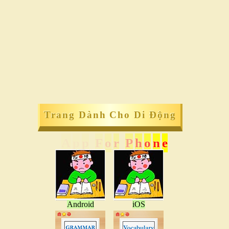
Trang Dành Cho Di Động
A
p
p
F
o
r
P
h
o
n
e
Android
iOS