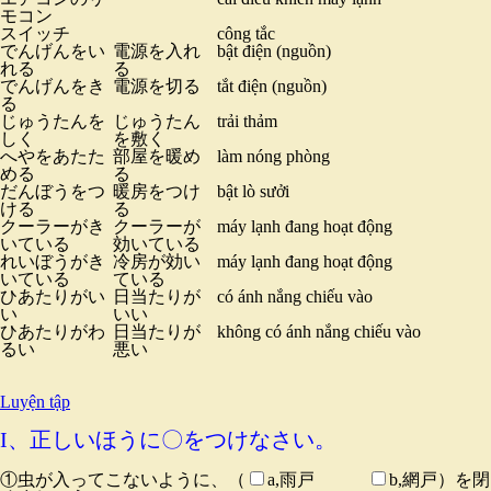
モコン
スイッチ
công tắc
でんげんをい
電源を入れ
bật điện (nguồn)
れる
る
でんげんをき
電源を切る
tắt điện (nguồn)
る
じゅうたんを
じゅうたん
trải thảm
しく
を敷く
へやをあたた
部屋を暖め
làm nóng phòng
める
る
だんぼうをつ
暖房をつけ
bật lò sưởi
ける
る
クーラーがき
クーラーが
máy lạnh đang hoạt động
いている
効いている
れいぼうがき
冷房が効い
máy lạnh đang hoạt động
いている
ている
ひあたりがい
日当たりが
có ánh nắng chiếu vào
い
いい
ひあたりがわ
日当たりが
không có ánh nắng chiếu vào
るい
悪い
Luyện tập
I、正しいほうに〇をつけなさい。
①虫が入ってこないように、（
a,雨戸
b,網戸）を閉