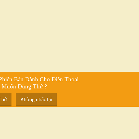
Phiên Bản Dành Cho Điện Thoại.
 Muốn Dùng Thử ?
Thử
Không nhắc lại