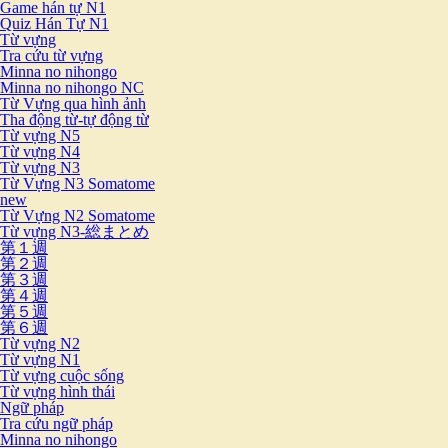
Game hán tự N1
Quiz Hán Tự N1
Từ vựng
Tra cứu từ vựng
Minna no nihongo
Minna no nihongo NC
Từ Vựng qua hình ảnh
Tha động từ-tự động từ
Từ vựng N5
Từ vựng N4
Từ vựng N3
Từ Vựng N3 Somatome
new
Từ Vựng N2 Somatome
Từ vựng N3-総まとめ
第１週
第２週
第３週
第４週
第５週
第６週
Từ vựng N2
Từ vựng N1
Từ vựng cuộc sống
Từ vựng hình thái
Ngữ pháp
Tra cứu ngữ pháp
Minna no nihongo