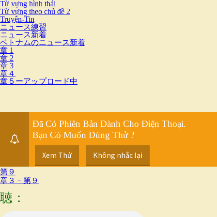
Từ vựng hình thái
Từ vựng theo chủ đề 2
Truyện-Tin
ニュース練習
ニュース新着
ベトナムのニュース新着
章 1
章 2
章 3
章４
章５ーアップロード中
Đã Có Phiên Bản Dành Cho Điện Thoại.
Bạn Có Muốn Dùng Thử ?
Xem Thử
Không nhắc lại
第９
章３－第９
聴：