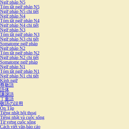
Ngữ pháp N5
Tóm tắt ngữ pháp N5
Ngữ pháp N5 chi tiết
Ngữ pháp N4
Tóm tắt ngữ pháp N4
Ngữ pháp N4 chi tiết
Ngữ pháp N3
Tóm tắt ngữ pháp N3
Ngữ pháp N3 chi tiết
Somatome ngữ pháp
Ngữ pháp N2
Tóm tắt ngữ pháp N2
Ngữ pháp N2 chi tiết
Somatome ngữ pháp
Ngữ pháp N1
Tóm tắt ngữ pháp N1
Ngữ pháp N1 chi tiết
Kính ngữ
尊敬語
語体
謙譲語
丁重語
敬語の誤用
Ôn Tập
Tiếng nhật hội thoại
Tiếng nhật và cuộc sống
Từ vựng cuộc sống
Cách viết văn,báo cáo