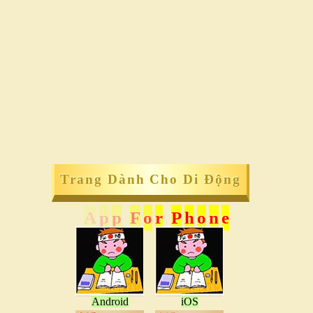
Trang Dành Cho Di Động
A
p
p
F
o
r
P
h
o
n
e
Android
iOS