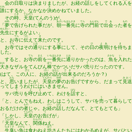
会
の
日取
りは
決
まりましたが、お
経
の
話
しをしてくれる
人
を
だれ
き
誰
にするか、なかなか
決
めかねていました。
とき
てんのう
その
時
、
天皇
(てんのう)が、
ゆめ
つ
こと
あさ
いち
ばん
さき
てら
もんぜん
であ
もの
「
夢
で
告
げられた
事
だが、
朝
一
番
先
に
寺
の
門前
で
出会
った
者
を
せんせい
先生
にするがよい」
てら
つた
き
と、お
寺
に
伝
えて
来
たのです。
てら
とお
こと
ひ
よあ
ま
お
寺
ではその
通
りにする
事
にして、その
日
の
夜明
けを
待
ちま
した。
てら
まえ
いちばん
さき
とお
さかな
い
すると、お
寺
の
前
を
一番
先
に
通
りかかったのは、
魚
を
入
れた
おお
ぼう
う
大
きなザルをてんびん
棒
でかついだサバ
売
りだったのです。
ひと
けい
はなし
でき
(はて、この
人
に、お
経
の
話
が
出来
るのだろうか？)
おも
てんのう
ゆめ
つ
みおく
と、
思
いましたが、
天皇
の
夢
のお
告
げですから、だまって
見送
ってしまうわけにはいきません。
う
よ
と
はな
サバ
売
りを
呼
び
止
めて、わけを
話
すと、
う
く
「と、とんでもねえ。わしはこうして、サバを
売
って
暮
らして
もの
けい
はな
おるだけの
者
じゃ。お
経
の
話
しだなんて、とてもとても」
てんのう
つ
「しかし、
天皇
のお
告
げが」
てんのう
かんけい
「
天皇
なんて、
関係
ねえ。
なまぐさ
さかな
く
ぼう
生臭
い
魚
は
食
わねえ
坊
さんたちにはわかるめえが、サバとい