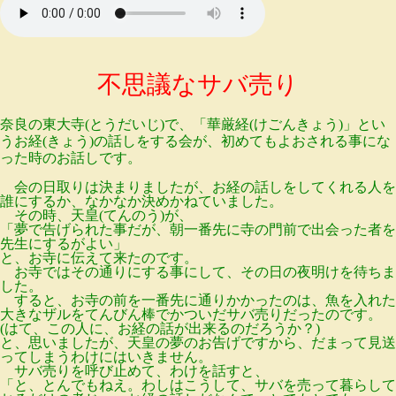
不思議なサバ売り
奈良の東大寺(とうだいじ)で、「華厳経(けごんきょう)」とい
うお経(きょう)の話しをする会が、初めてもよおされる事にな
った時のお話しです。
会の日取りは決まりましたが、お経の話しをしてくれる人を
誰にするか、なかなか決めかねていました。
その時、天皇(てんのう)が、
「夢で告げられた事だが、朝一番先に寺の門前で出会った者を
先生にするがよい」
と、お寺に伝えて来たのです。
お寺ではその通りにする事にして、その日の夜明けを待ちま
した。
すると、お寺の前を一番先に通りかかったのは、魚を入れた
大きなザルをてんびん棒でかついだサバ売りだったのです。
(はて、この人に、お経の話が出来るのだろうか？)
と、思いましたが、天皇の夢のお告げですから、だまって見送
ってしまうわけにはいきません。
サバ売りを呼び止めて、わけを話すと、
「と、とんでもねえ。わしはこうして、サバを売って暮らして