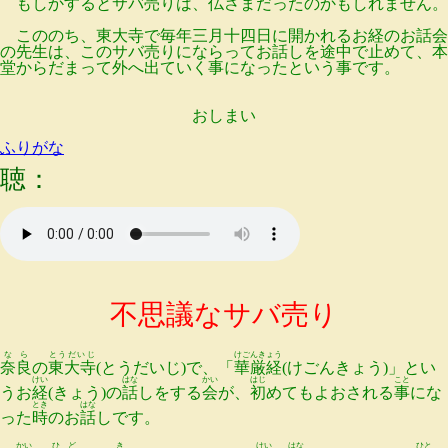
もしかするとサバ売りは、仏さまだったのかもしれません。
こののち、東大寺で毎年三月十四日に開かれるお経のお話会
の先生は、このサバ売りにならってお話しを途中で止めて、本
堂からだまって外へ出ていく事になったという事です。
おしまい
ふりがな
聴：
不思議なサバ売り
なら
とうだいじ
けごんきょう
奈良
の
東大寺
(とうだいじ)で、「
華厳経
(けごんきょう)」とい
けい
はな
かい
はじ
こと
うお
経
(きょう)の
話
しをする
会
が、
初
めてもよおされる
事
にな
とき
はな
った
時
のお
話
しです。
かい
ひど
き
けい
はな
ひと