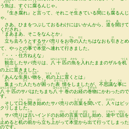
さかな
くさ
う
魚
は、すぐに
腐
るんじゃ。
い
ぐさ
い
い
ま
くさ
『
生
き
腐
れ』と
言
って、それこそ
生
きている
間
にも
腐
るんじ
ゃ。
みち
あ
さあ、ひまをつぶしておるわけにはいかんから、
道
を
開
けて
くだされ」
「まあまあ、そこをなんとか」
た
さ
う
てら
ひと
ひ
立
ち
去
ろうとするサバ
売
りをお
寺
の
人
たちはなおも
引
きとめ
こと
ほんどう
つ
い
て、やっとの
事
で
本堂
へ
連
れて
行
きました。
しかた
「・・・
仕方
ねえな」
かんねん
う
はち
じゅう
ひき
さかな
い
つくえ
観念
したサバ
売
りは、
八
十
匹
の
魚
を
入
れたままのザルを
机
うえ
お
の
上
に
置
きました。
なまぐさ
もの
つくえ
うえ
お
「あんな
生臭
い
物
を、
机
の
上
に
置
くとは」
あつ
ひと
こま
ひょうじょう
ふしぎ
こと
集
まった
人
たちが
困
った
表情
をしましたが、
不思議
な
事
に
はち
じゅう
ひき
はち
じゅう
かん
けい
まきもの
八
十
匹
のサバはたちまち
八
十
巻
のお
経
の
巻物
にかわったので
す。
くち
ひら
はじ
う
ことば
き
ひとびと
そして
口
を
開
き
始
めたサバ
売
りの
言葉
を
聞
いて、
人々
はビッ
クリしました。
う
ふる
けい
ことば
はな
はじ
とちゅう
はなし
サバ
売
りは
古
いインドのお
経
の
言葉
で
話
し
始
め、
途中
で
話
を
と
つくえ
まえ
た
あ
ほんどう
で
い
止
めると
机
の
前
から
立
ち
上
がって
本堂
から
出
て
行
ってしまった
のです。