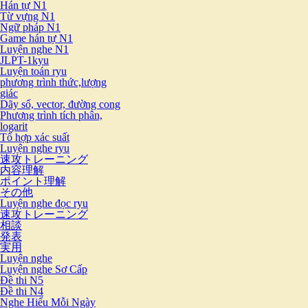
Hán tự N1
Từ vựng N1
Ngữ pháp N1
Game hán tự N1
Luyện nghe N1
JLPT-1kyu
Luyện toán ryu
phương trình thức,lượng
giác
Dãy số, vector, đường cong
Phương trình tích phân,
logarit
Tổ hợp xác suất
Luyện nghe ryu
速攻トレーニング
内容理解
ポイント理解
その他
Luyện nghe đọc ryu
速攻トレーニング
相談
発表
実用
Luyện nghe
Luyện nghe Sơ Cấp
Đề thi N5
Đề thi N4
Nghe Hiểu Mỗi Ngày