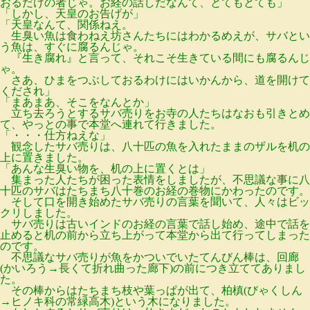
おるだけの者じゃ。お経の話しだなんて、とてもとても」
「しかし、天皇のお告げが」
「天皇なんて、関係ねえ。
生臭い魚は食わねえ坊さんたちにはわかるめえが、サバとい
う魚は、すぐに腐るんじゃ。
『生き腐れ』と言って、それこそ生きている間にも腐るんじ
ゃ。
さあ、ひまをつぶしておるわけにはいかんから、道を開けて
くだされ」
「まあまあ、そこをなんとか」
立ち去ろうとするサバ売りをお寺の人たちはなおも引きとめ
て、やっとの事で本堂へ連れて行きました。
「・・・仕方ねえな」
観念したサバ売りは、八十匹の魚を入れたままのザルを机の
上に置きました。
「あんな生臭い物を、机の上に置くとは」
集まった人たちが困った表情をしましたが、不思議な事に八
十匹のサバはたちまち八十巻のお経の巻物にかわったのです。
そして口を開き始めたサバ売りの言葉を聞いて、人々はビッ
クリしました。
サバ売りは古いインドのお経の言葉で話し始め、途中で話を
止めると机の前から立ち上がって本堂から出て行ってしまった
のです。
不思議なサバ売りが魚をかついでいたてんびん棒は、回廊
(かいろう→長くて折れ曲った廊下)の前につき立ててありまし
た。
その棒からはたちまち枝や葉っぱが出て、柏槙(びゃくしん
→ヒノキ科の常緑高木)という木になりました。