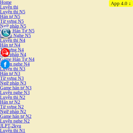
Home
App 4.0 ↓
Luyện thi
Luyện thi N5
Hán tự N5
Từ vựng N5
Ngữ pháp N5
Game Hán Tự N5
Luyện Nghe N5
Luyện thi N4
Hán tự N4
Từ vựng N4
Ngữ pháp N4
Game Hán Tự N4
Luyện nghe N4
Luyện thi N3
Hán tự N3
Từ vựng N3
Ngữ pháp N3
Game hán tự N3
Luyện nghe N3
Luyện thi N2
Hán tự N2
Từ vựng N2
Ngữ pháp N2
Game hán tự N2
Luyện nghe N2
JLPT-2kyu
Luyện thi N1