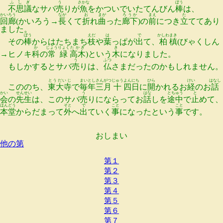
ふしぎ
う
さかな
ぼう
不思議
なサバ
売
りが
魚
をかついでいたてんびん
棒
は、
かいろう
なが
お
まが
ろうか
まえ
た
回廊
(かいろう→
長
くて
折
れ
曲
った
廊下
)の
前
につき
立
ててあり
ました。
ぼう
えだ
は
で
かしわ
まき
その
棒
からはたちまち
枝
や
葉
っぱが
出
て、
柏
槙
(びゃくしん
か
じょうりょく
たかぎ
き
→ヒノキ
科
の
常緑
高木
)という
木
になりました。
う
ふつ
もしかするとサバ
売
りは、
仏
さまだったのかもしれません。
とうだいじ
まいとし
さん
がつ
じゅう
よん
にち
ひら
けい
はなし
こののち、
東大寺
で
毎年
三
月
十
四
日
に
開
かれるお
経
のお
話
かい
せんせい
う
はな
とちゅう
と
会
の
先生
は、このサバ
売
りにならってお
話
しを
途中
で
止
めて、
ほんどう
そと
で
こと
こと
本堂
からだまって
外
へ
出
ていく
事
になったという
事
です。
おしまい
他の第
第１
第２
第３
第４
第５
第６
第７