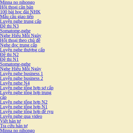
Minna no nihongo
Hội thoại căn bản
100 bài học đài NHK
Mẫu câu giao tiếp
Luyện nghe trung cấp
Đề thi N3
Somatome-nghe
Nghe Hiểu Mỗi Ngày
Hội thoại theo chủ đề
Nghe đọc trung cấp
Luyện nghe thượng cấp
Đề thi N2
Đề thi N1
Somatome-nghe
Nghe Hiểu Mỗi Ngày
Luyện nghe business 1
Luyện nghe business 2
Luyện nghe N4
Luyện nghe tổng hợp sơ cấp
Luyện nghe tổng hợp trung
cấp
Luyện nghe tổng hợp N2
Luyện nghe tổng hợp N1
Luyện nghe tổng hợp đề ryu
Luyện nghe qua video
Viết hán tự
Tra cứu hán tự
Minna no nihongo