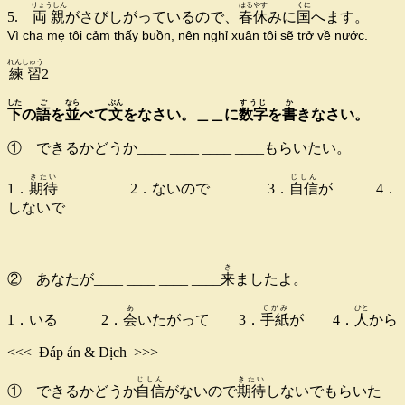
りょうしん
はるやす
くに
5.
両親
がさびしがっているので、
春休
みに
国
へます。
Vì cha mẹ tôi cảm thấy buồn, nên nghỉ xuân tôi sẽ trở về nước.
れんしゅう
練習
2
した
ご
なら
ぶん
すうじ
か
下
の
語
を
並
べて
文
をなさい。＿＿に
数字
を
書
きなさい。
① できるかどうか____ ____ ____ ____もらいたい。
きたい
じしん
1．
期待
2．ないので 3．
自信
が 4．
しないで
き
② あなたが____ ____ ____ ____
来
ましたよ。
あ
てがみ
ひと
1．いる 2．
会
いたがって 3．
手紙
が 4．
人
から
<<< Đáp án & Dịch >>>
じしん
きたい
① できるかどうか
自信
がないので
期待
しないでもらいた