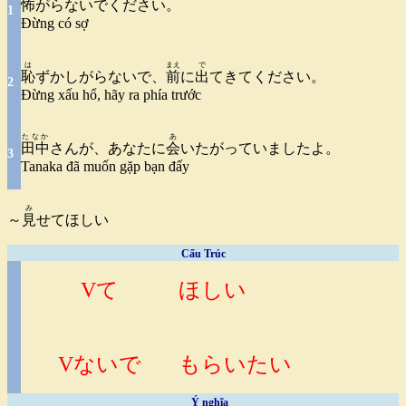
怖
がらないでください。
1
Đừng có sợ
は
まえ
で
恥
ずかしがらないで、
前
に
出
てきてください。
2
Đừng xấu hổ, hãy ra phía trước
たなか
あ
田中
さんが、あなたに
会
いたがっていましたよ。
3
Tanaka đã muốn gặp bạn đấy
み
～
見
せてほしい
Cấu Trúc
Vて
ほしい
Vないで
もらいたい
Ý nghĩa