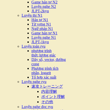
Game hán tự N2
Luyện nghe N2
JLPT-2kyu
Luyện thi N1
Hán tự N1
Từ vựng N1
Ngữ pháp N1
Game hán tự N1
Luyện nghe N1
JLPT-1kyu
Luyện toán ryu
phương trình
thức,lượng giác
Dãy số, vector, đường
cong
Phương trình tích
phân, logarit
Tổ hợp xác suất
Luyện nghe ryu
速攻トレーニング
内容理解
ポイント理解
その他
Luyện nghe đọc ryu