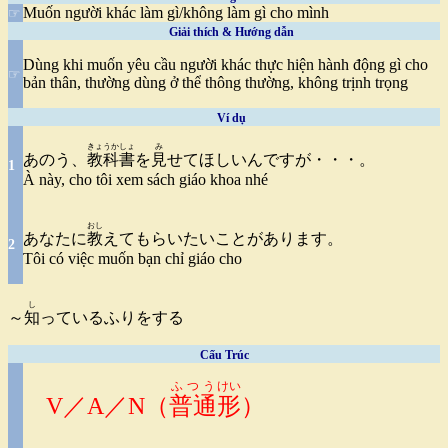
Muốn người khác làm gì/không làm gì cho mình
☞
Giải thích & Hướng dẫn
Dùng khi muốn yêu cầu người khác thực hiện hành động gì cho
☞
bản thân, thường dùng ở thể thông thường, không trịnh trọng
Ví dụ
きょうかしょ
み
あのう、
教科書
を
見
せてほしいんですが・・・。
1
À này, cho tôi xem sách giáo khoa nhé
おし
あなたに
教
えてもらいたいことがあります。
2
Tôi có việc muốn bạn chỉ giáo cho
し
～
知
っているふりをする
Cấu Trúc
ふつう
けい
V／A／N（
普通
形
）