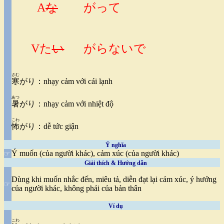
A
な
がって
Vた
い
がらないで
さむ
寒
がり：nhạy cảm với cái lạnh
あつ
暑
がり：nhạy cảm với nhiệt độ
こわ
怖
がり：dễ tức giận
Ý nghĩa
Ý muốn (của người khác), cảm xúc (của người khác)
☞
Giải thích & Hướng dẫn
Dùng khi muốn nhắc đến, miêu tả, diễn đạt lại cảm xúc, ý hướng
☞
của người khác, không phải của bản thân
Ví dụ
こわ