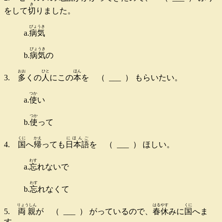
き
をして
切
りました。
びょうき
a.
病気
びょうき
b.
病気
の
おお
ひと
ほん
3.
多
くの
人
にこの
本
を （ ___ ） もらいたい。
つか
a.
使
い
つか
b.
使
って
くに
かえ
にほんご
4.
国
へ
帰
っても
日本語
を （ ___ ） ほしい。
わす
a.
忘
れないで
わす
b.
忘
れなくて
りょうしん
はるやす
くに
5.
両親
が （ ___ ） がっているので、
春休
みに
国
へま
す。