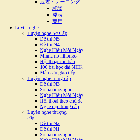
速攻トレーニング
相談
発表
実用
Luyện nghe
Luyện nghe Sơ Cấp
Đề thi N5
Đề thi N4
Nghe Hiểu Mỗi Ngày
Minna no nihongo
Hội thoại căn bản
100 bài học đài NHK
Mẫu câu giao tiếp
Luyện nghe trung cấp
Đề thi N3
Somatome-nghe
Nghe Hiểu Mỗi Ngày
Hội thoại theo chủ đề
Nghe đọc trung cấp
Luyện nghe thượng
cấp
Đề thi N2
Đề thi N1
Somatome-nghe