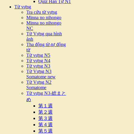
Quiz Hán Tự N1
Từ vựng
Tra cứu từ vựng
Minna no nihongo
Minna no nihongo
NC
Từ Vựng qua hình
ảnh
Tha động từ-tự động
từ
Từ vựng N5
Từ vựng N4
Từ vựng N3
Từ Vựng N3
Somatome new
Từ Vựng N2
Somatome
Từ vựng N3-総まと
め
第１週
第２週
第３週
第４週
第５週