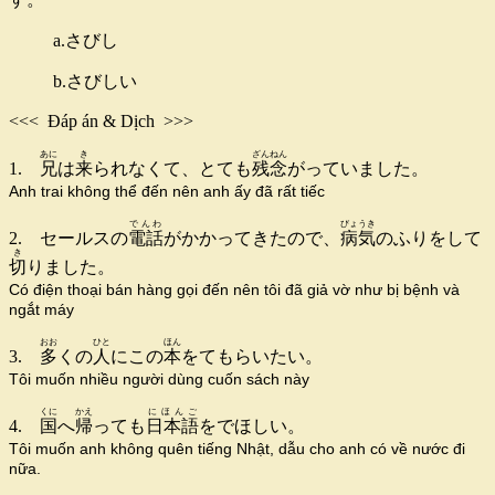
a.さびし
b.さびしい
<<< Đáp án & Dịch >>>
あに
き
ざんねん
1.
兄
は
来
られなくて、とても
残念
がっていました。
Anh trai không thể đến nên anh ấy đã rất tiếc
でんわ
びょうき
2. セールスの
電話
がかかってきたので、
病気
のふりをして
き
切
りました。
Có điện thoại bán hàng gọi đến nên tôi đã giả vờ như bị bệnh và
ngắt máy
おお
ひと
ほん
3.
多
くの
人
にこの
本
をてもらいたい。
Tôi muốn nhiều người dùng cuốn sách này
くに
かえ
にほんご
4.
国
へ
帰
っても
日本語
をでほしい。
Tôi muốn anh không quên tiếng Nhật, dẫu cho anh có về nước đi
nữa.