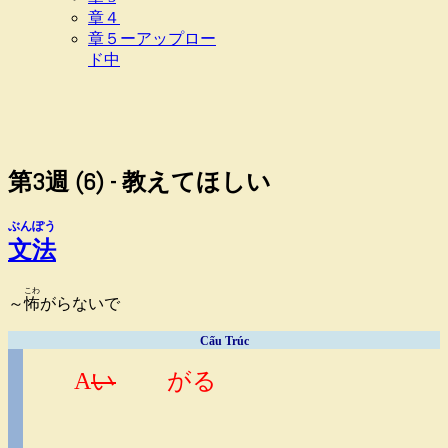
章４
章５ーアップロー
ド中
第3週 (6) - 教えてほしい
ぶんぽう
文法
こわ
～
怖
がらないで
Cấu Trúc
A
い
がる