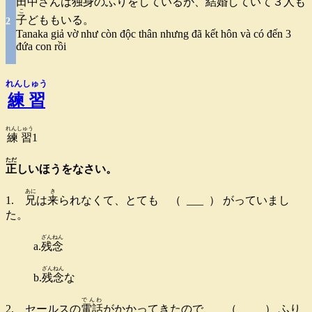
田中
さんは
独身
のふりをしているが、
結婚
していて３
人
も
こ
子
どももいる。
2
Tanaka giả vờ như còn độc thân nhưng đã kết hôn và có đến 3
đứa con rồi
れんしゅう
練習
れんしゅう
練習
1
ただ
正
しいほうをなさい。
あに
き
1.
兄
は
来
られなくて、とても （ ___ ） がっていまし
た。
ざんねん
a.
残念
ざんねん
b.
残念
な
でんわ
2. セールスの
電話
がかかってきたので、 （ ___ ） ふり