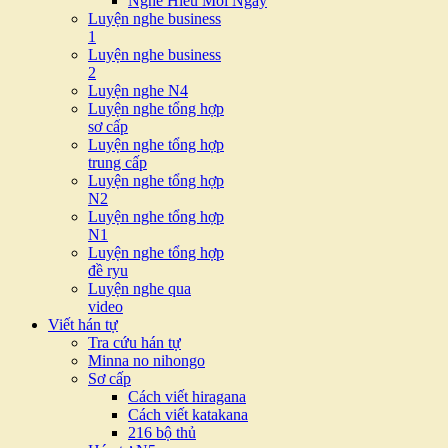
Nghe Hiểu Mỗi Ngày
Luyện nghe business
1
Luyện nghe business
2
Luyện nghe N4
Luyện nghe tổng hợp
sơ cấp
Luyện nghe tổng hợp
trung cấp
Luyện nghe tổng hợp
N2
Luyện nghe tổng hợp
N1
Luyện nghe tổng hợp
đề ryu
Luyện nghe qua
video
Viết hán tự
Tra cứu hán tự
Minna no nihongo
Sơ cấp
Cách viết hiragana
Cách viết katakana
216 bộ thủ