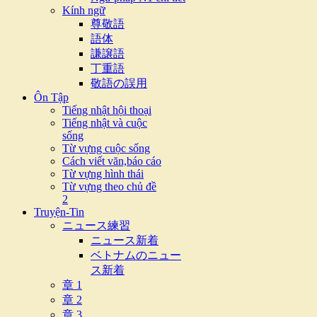
Kính ngữ
尊敬語
語体
謙譲語
丁重語
敬語の誤用
Ôn Tập
Tiếng nhật hội thoại
Tiếng nhật và cuộc
sống
Từ vựng cuộc sống
Cách viết văn,báo cáo
Từ vựng hình thái
Từ vựng theo chủ đề
2
Truyện-Tin
ニュース練習
ニュース新着
ベトナムのニュー
ス新着
章 1
章 2
章 3