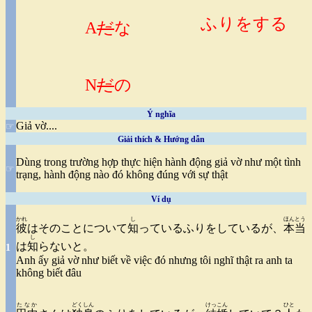
ふりをする
A
だ
な
N
だ
の
Ý nghĩa
Giả vờ....
☞
Giải thích & Hướng dẫn
Dùng trong trường hợp thực hiện hành động giả vờ như một tình
☞
trạng, hành động nào đó không đúng với sự thật
Ví dụ
かれ
し
ほんとう
彼
はそのことについて
知
っているふりをしているが、
本当
し
は
知
らないと。
1
Anh ấy giả vờ như biết về việc đó nhưng tôi nghĩ thật ra anh ta
không biết đâu
たなか
どくしん
けっこん
ひと