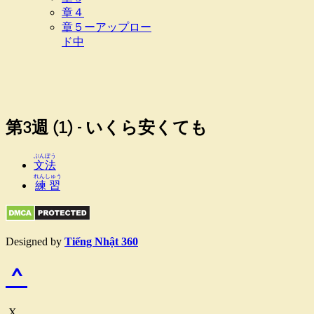
章４
章５ーアップロー
ド中
第3週 (1) - いくら安くても
ぶんぽう
文法
れんしゅう
練習
Designed by
Tiếng Nhật 360
^
X