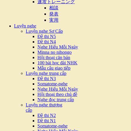
速攻トレーニング
相談
発表
実用
Luyện nghe
Luyện nghe Sơ Cấp
Đề thi N5
Đề thi N4
Nghe Hiểu Mỗi Ngày
Minna no nihongo
Hội thoại căn bản
100 bài học đài NHK
Mẫu câu giao tiếp
Luyện nghe trung cấp
Đề thi N3
Somatome-nghe
Nghe Hiểu Mỗi Ngày
Hội thoại theo chủ đề
Nghe đọc trung cấp
Luyện nghe thượng
cấp
Đề thi N2
Đề thi N1
Somatome-nghe