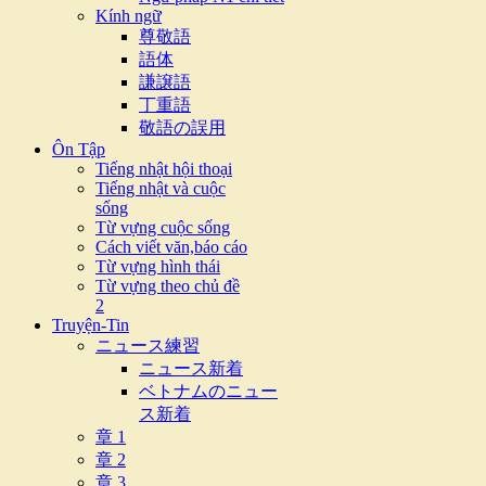
Kính ngữ
尊敬語
語体
謙譲語
丁重語
敬語の誤用
Ôn Tập
Tiếng nhật hội thoại
Tiếng nhật và cuộc
sống
Từ vựng cuộc sống
Cách viết văn,báo cáo
Từ vựng hình thái
Từ vựng theo chủ đề
2
Truyện-Tin
ニュース練習
ニュース新着
ベトナムのニュー
ス新着
章 1
章 2
章 3