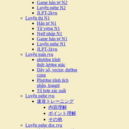
Game hán tự N2
Luyện nghe N2
JLPT-2kyu
Luyện thi N1
Hán tự N1
Từ vựng N1
Ngữ pháp N1
Game hán tự N1
Luyện nghe N1
JLPT-1kyu
Luyện toán ryu
phương trình
thức,lượng giác
Dãy số, vector, đường
cong
Phương trình tích
phân, logarit
Tổ hợp xác suất
Luyện nghe ryu
速攻トレーニング
内容理解
ポイント理解
その他
Luyện nghe đọc ryu