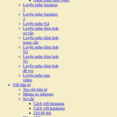
Nghe Hiểu Mỗi Ngày
Luyện nghe business
1
Luyện nghe business
2
Luyện nghe N4
Luyện nghe tổng hợp
sơ cấp
Luyện nghe tổng hợp
trung cấp
Luyện nghe tổng hợp
N2
Luyện nghe tổng hợp
N1
Luyện nghe tổng hợp
đề ryu
Luyện nghe qua
video
Viết hán tự
Tra cứu hán tự
Minna no nihongo
Sơ cấp
Cách viết hiragana
Cách viết katakana
216 bộ thủ