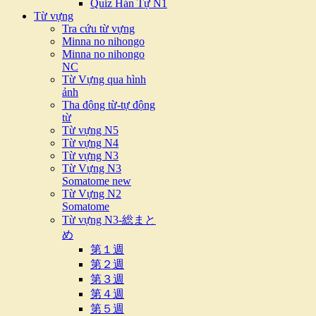
Quiz Hán Tự N1
Từ vựng
Tra cứu từ vựng
Minna no nihongo
Minna no nihongo
NC
Từ Vựng qua hình
ảnh
Tha động từ-tự động
từ
Từ vựng N5
Từ vựng N4
Từ vựng N3
Từ Vựng N3
Somatome new
Từ Vựng N2
Somatome
Từ vựng N3-総まと
め
第１週
第２週
第３週
第４週
第５週