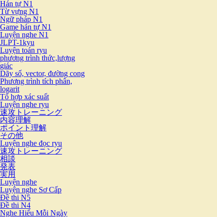
Hán tự N1
Từ vựng N1
Ngữ pháp N1
Game hán tự N1
Luyện nghe N1
JLPT-1kyu
Luyện toán ryu
phương trình thức,lượng
giác
Dãy số, vector, đường cong
Phương trình tích phân,
logarit
Tổ hợp xác suất
Luyện nghe ryu
速攻トレーニング
内容理解
ポイント理解
その他
Luyện nghe đọc ryu
速攻トレーニング
相談
発表
実用
Luyện nghe
Luyện nghe Sơ Cấp
Đề thi N5
Đề thi N4
Nghe Hiểu Mỗi Ngày