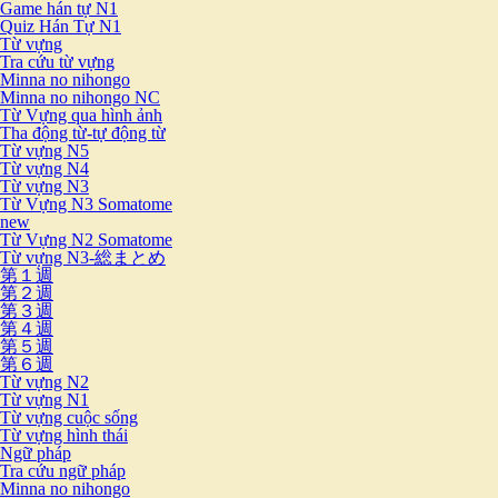
Game hán tự N1
Quiz Hán Tự N1
Từ vựng
Tra cứu từ vựng
Minna no nihongo
Minna no nihongo NC
Từ Vựng qua hình ảnh
Tha động từ-tự động từ
Từ vựng N5
Từ vựng N4
Từ vựng N3
Từ Vựng N3 Somatome
new
Từ Vựng N2 Somatome
Từ vựng N3-総まとめ
第１週
第２週
第３週
第４週
第５週
第６週
Từ vựng N2
Từ vựng N1
Từ vựng cuộc sống
Từ vựng hình thái
Ngữ pháp
Tra cứu ngữ pháp
Minna no nihongo