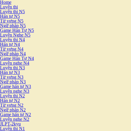
Home
Luyện thi
Luyện thi N5
Hán tự N5
Từ vựng N5
Ngữ pháp N5
Game Hán Tự N5
Luyện Nghe N5
Luyện thi N4
Hán tự N4
Từ vựng N4
Ngữ pháp N4
Game Hán Tự N4
Luyện nghe N4
Luyện thi N3
Hán tự N3
Từ vựng N3
Ngữ pháp N3
Game hán tự N3
Luyện nghe N3
Luyện thi N2
Hán tự N2
Từ vựng N2
Ngữ pháp N2
Game hán tự N2
Luyện nghe N2
JLPT-2kyu
Luyện thi N1