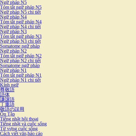
Ngữ pháp N5
Tóm tắt ngữ pháp N5
Ngữ pháp N5 chi tiết
Ngữ pháp N4
Tóm tắt ngữ pháp N4
Ngữ pháp N4 chi tiết
Ngữ pháp N3
Tóm tắt ngữ pháp N3
Ngữ pháp N3 chi tiết
Somatome ngữ pháp
Ngữ pháp N2
Tóm tắt ngữ pháp N2
Ngữ pháp N2 chi tiết
Somatome ngữ pháp
Ngữ pháp N1
Tóm tắt ngữ pháp N1
Ngữ pháp N1 chi tiết
Kính ngữ
尊敬語
語体
謙譲語
丁重語
敬語の誤用
Ôn Tập
Tiếng nhật hội thoại
Tiếng nhật và cuộc sống
Từ vựng cuộc sống
Cách viết văn,báo cáo