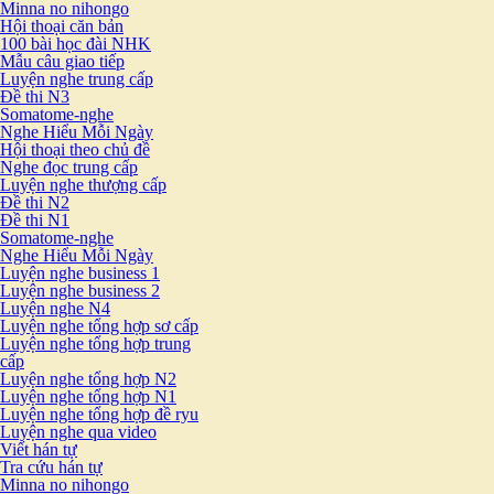
Minna no nihongo
Hội thoại căn bản
100 bài học đài NHK
Mẫu câu giao tiếp
Luyện nghe trung cấp
Đề thi N3
Somatome-nghe
Nghe Hiểu Mỗi Ngày
Hội thoại theo chủ đề
Nghe đọc trung cấp
Luyện nghe thượng cấp
Đề thi N2
Đề thi N1
Somatome-nghe
Nghe Hiểu Mỗi Ngày
Luyện nghe business 1
Luyện nghe business 2
Luyện nghe N4
Luyện nghe tổng hợp sơ cấp
Luyện nghe tổng hợp trung
cấp
Luyện nghe tổng hợp N2
Luyện nghe tổng hợp N1
Luyện nghe tổng hợp đề ryu
Luyện nghe qua video
Viết hán tự
Tra cứu hán tự
Minna no nihongo