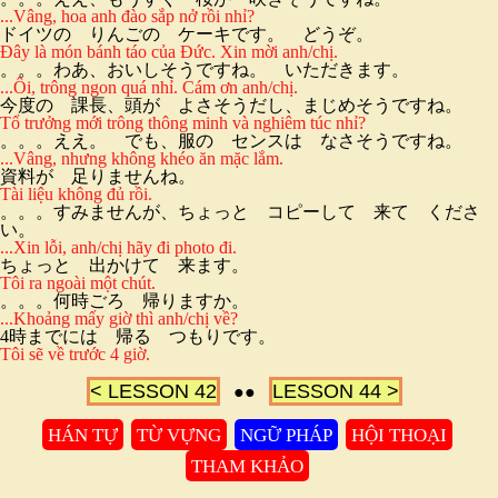
...Vâng, hoa anh đào sắp nở rồi nhỉ?
ドイツの りんごの ケーキです。 どうぞ。
Đây là món bánh táo của Đức. Xin mời anh/chị.
。。。わあ、おいしそうですね。 いただきます。
...Ôi, trông ngon quá nhỉ. Cám ơn anh/chị.
今度の 課長、頭が よさそうだし、まじめそうですね。
Tổ trưởng mới trông thông minh và nghiêm túc nhỉ?
。。。ええ。 でも、服の センスは なさそうですね。
...Vâng, nhưng không khéo ăn mặc lắm.
資料が 足りませんね。
Tài liệu không đủ rồi.
。。。すみませんが、ちょっと コピーして 来て くださ
い。
...Xin lỗi, anh/chị hãy đi photo đi.
ちょっと 出かけて 来ます。
Tôi ra ngoài một chút.
。。。何時ごろ 帰りますか。
...Khoảng mấy giờ thì anh/chị về?
4時までには 帰る つもりです。
Tôi sẽ về trước 4 giờ.
< LESSON 42
LESSON 44 >
●●
HÁN TỰ
TỪ VỰNG
NGỮ PHÁP
HỘI THOẠI
THAM KHẢO