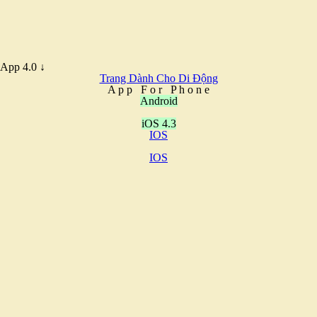
App 4.0 ↓
Trang Dành Cho Di Động
A
p
p
F
o
r
P
h
o
n
e
Android
iOS 4.3
IOS
IOS